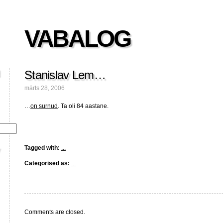
VABALOG
Stanislav Lem…
märts 28, 2006
…
on surnud
. Ta oli 84 aastane.
Tagged with:
...
Categorised as:
...
Comments are closed.