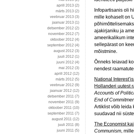
aprill 2013
(2)
Infopartisanis oli hi
märts 2013
(2)
mille kohaselt o
veebruar 2013
(3)
jaanuar 2013
(1)
põhimõttelisemaks 
detsember 2012
(2)
ajakirjaniku ja ame
november 2012
(7)
ameerikalikum inte
oktoober 2012
(4)
sellepärast on kee
september 2012
(4)
mõistmine.
august 2012
(3)
juuli 2012
(1)
Õnneks leiavad kom
juuni 2012
(4)
mai 2012
(3)
nendest raamatutes
aprill 2012
(12)
National Interest’i
märts 2012
(5)
veebruar 2012
(9)
Hollanderi uutest 
jaanuar 2012
(12)
Accounts of Politi
detsember 2011
(7)
End of Commitment: 
november 2011
(9)
Artiklist võib lei
oktoober 2011
(10)
suudavad nii süstema
september 2011
(7)
august 2011
(12)
The Economist kaj
juuli 2011
(8)
Communism
, mill
juuni 2011
(5)