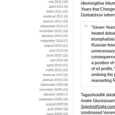
mai 2011
(10)
ideoloogilise liiku
aprill 2011
(6)
Years that Changed
märts 2011
(15)
Gorbatshovi reform
veebruar 2011
(5)
jaanuar 2011
(10)
detsember 2010
(7)
“Seven Years
november 2010
(18)
heated debat
oktoober 2010
(10)
triumphalists
september 2010
(7)
Russian fore
august 2010
(11)
unnecessary 
juuli 2010
(6)
juuni 2010
(12)
consequences
mai 2010
(8)
a position of
aprill 2010
(22)
of oil profits
märts 2010
(16)
undoing the 
veebruar 2010
(9)
jaanuar 2010
(15)
reasserting 
detsember 2009
(9)
november 2009
(13)
Tagasihoidlik üles
oktoober 2009
(7)
september 2009
(10)
Andre Glucksmanni 
august 2009
(8)
SignAndSight.com
juuli 2009
(18)
sündmused Venemaa
juuni 2009
(14)