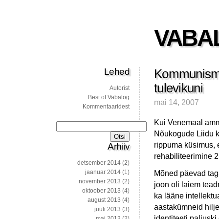
VABA
Lehed
Kommunismi
tulevikuni
Autorist
Best of Vabalog
mai 14, 2007
Kommentaaridest
Kui Venemaal ammu
Otsi:
Nõukogude Liidu ko
rippuma küsimus, e
Arhiiv
rehabiliteerimine 2
detsember 2014
(2)
jaanuar 2014
(1)
Mõned päevad tagas
november 2013
(2)
joon oli laiem tea
oktoober 2013
(4)
ka lääne intellektu
august 2013
(4)
aastakümneid hilj
juuli 2013
(3)
identiteeti paljus
mai 2013
(2)