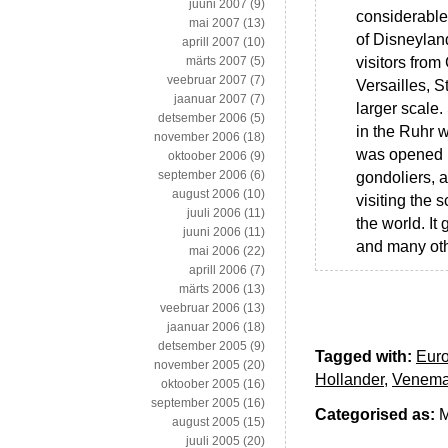
juuni 2007
(9)
considerable p
mai 2007
(13)
of Disneyland
aprill 2007
(10)
visitors from
märts 2007
(5)
veebruar 2007
(7)
Versailles, 
jaanuar 2007
(7)
larger scale
detsember 2006
(5)
in the Ruhr 
november 2006
(18)
was opened i
oktoober 2006
(9)
september 2006
(6)
gondoliers, 
august 2006
(10)
visiting the 
juuli 2006
(11)
the world. I
juuni 2006
(11)
and many oth
mai 2006
(22)
aprill 2006
(7)
märts 2006
(13)
veebruar 2006
(13)
jaanuar 2006
(18)
detsember 2005
(9)
Tagged with:
Euro
november 2005
(20)
Hollander
,
Venem
oktoober 2005
(16)
september 2005
(16)
Categorised as:
M
august 2005
(15)
juuli 2005
(20)