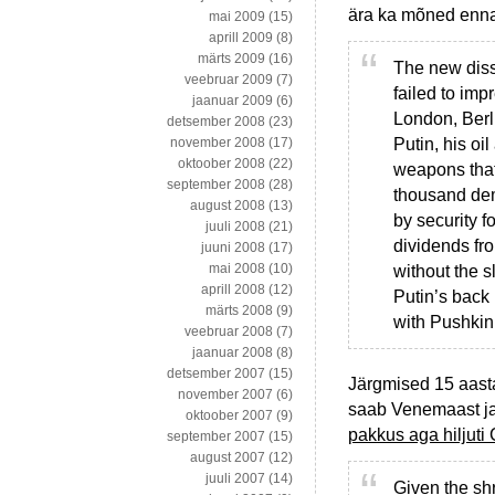
ära ka mõned ennas
mai 2009
(15)
aprill 2009
(8)
märts 2009
(16)
The new diss
veebruar 2009
(7)
failed to imp
jaanuar 2009
(6)
London, Berl
detsember 2008
(23)
Putin, his oi
november 2008
(17)
oktoober 2008
(22)
weapons that
september 2008
(28)
thousand dem
august 2008
(13)
by security f
juuli 2008
(21)
dividends fr
juuni 2008
(17)
mai 2008
(10)
without the s
aprill 2008
(12)
Putin’s back
märts 2008
(9)
with Pushkin
veebruar 2008
(7)
jaanuar 2008
(8)
detsember 2007
(15)
Järgmised 15 aasta
november 2007
(6)
saab Venemaast ja
oktoober 2007
(9)
pakkus aga hiljuti
september 2007
(15)
august 2007
(12)
juuli 2007
(14)
Given the shr