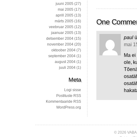
juuni 2005
(27)
mai 2005
(17)
aprill 2005
(13)
One Comme
märts 2005
(16)
veebruar 2005
(12)
jaanuar 2005
(13)
paul
ü
detsember 2004
(15)
mai 15
november 2004
(20)
oktoober 2004
(7)
Ma ei 
september 2004
(1)
ole, k
august 2004
(1)
juuli 2004
(1)
Tõenä
osatä
Meta
osatäh
hakat
Logi sisse
Postituste RSS
Kommentaaride RSS
WordPress.org
© 2026 VABA