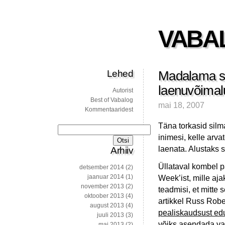
VABA
Lehed
Madalama si
laenuvõimalu
Autorist
Best of Vabalog
mai 18, 2007
Kommentaaridest
Täna torkasid silm
Otsi:
inimesi, kelle arva
laenata. Alustaks s
Arhiiv
Üllataval kombel p
detsember 2014
(2)
jaanuar 2014
(1)
Week’ist, mille ajak
november 2013
(2)
teadmisi, et mitte 
oktoober 2013
(4)
artikkel Russ Rober
august 2013
(4)
pealiskaudsust edu
juuli 2013
(3)
võiks asendada vab
mai 2013
(2)