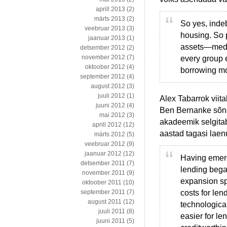
aprill 2013
(2)
märts 2013
(2)
So yes, indeb
veebruar 2013
(3)
housing. So 
jaanuar 2013
(1)
assets—media
detsember 2012
(2)
november 2012
(7)
every group 
oktoober 2012
(4)
borrowing mo
september 2012
(4)
august 2012
(3)
juuli 2012
(1)
Alex Tabarrok vii
juuni 2012
(4)
Ben Bernanke sõn
mai 2012
(3)
akadeemik selgitab
aprill 2012
(12)
aastad tagasi laen
märts 2012
(5)
veebruar 2012
(9)
jaanuar 2012
(12)
Having emer
detsember 2011
(7)
lending bega
november 2011
(9)
expansion spu
oktoober 2011
(10)
costs for len
september 2011
(7)
august 2011
(12)
technological
juuli 2011
(8)
easier for le
juuni 2011
(5)