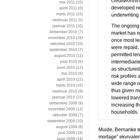
creditworthin
mai 2011
(10)
developed ne
aprill 2011
(6)
märts 2011
(15)
underwriting 
veebruar 2011
(5)
The ongoing
jaanuar 2011
(10)
detsember 2010
(7)
market has r
november 2010
(18)
once most le
oktoober 2010
(10)
were repaid,
september 2010
(7)
permitted len
august 2010
(11)
intermediarie
juuli 2010
(6)
juuni 2010
(12)
as structured
mai 2010
(8)
risk profiles
aprill 2010
(22)
wide range o
märts 2010
(16)
thus given mo
veebruar 2010
(9)
lowered tran
jaanuar 2010
(15)
detsember 2009
(9)
increasing th
november 2009
(13)
households.
oktoober 2009
(7)
september 2009
(10)
august 2009
(8)
Muide, Bernanke te
juuli 2009
(18)
mortage” ekvivalen
juuni 2009
(14)