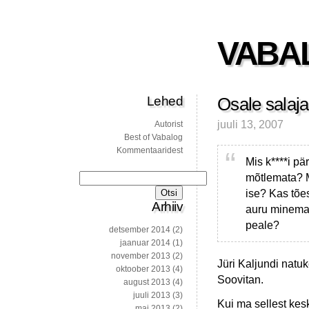
VABA
Lehed
Osale salaja
juuli 13, 2007
Autorist
Best of Vabalog
Kommentaaridest
Mis k****i pä
mõtlemata? M
Otsi:
ise? Kas tões
Arhiiv
auru minema 
peale?
detsember 2014
(2)
jaanuar 2014
(1)
november 2013
(2)
Jüri Kaljundi natu
oktoober 2013
(4)
Soovitan.
august 2013
(4)
juuli 2013
(3)
Kui ma sellest kes
mai 2013
(2)