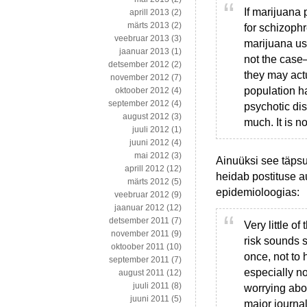
If marijuana
aprill 2013
(2)
märts 2013
(2)
for schizophr
veebruar 2013
(3)
marijuana use
jaanuar 2013
(1)
not the case–
detsember 2012
(2)
they may actu
november 2012
(7)
population h
oktoober 2012
(4)
september 2012
(4)
psychotic di
august 2012
(3)
much. It is n
juuli 2012
(1)
juuni 2012
(4)
mai 2012
(3)
Ainuüksi see täpsu
aprill 2012
(12)
heidab postituse a
märts 2012
(5)
epidemioloogias:
veebruar 2012
(9)
jaanuar 2012
(12)
detsember 2011
(7)
Very little o
november 2011
(9)
risk sounds s
oktoober 2011
(10)
once, not to
september 2011
(7)
especially no
august 2011
(12)
juuli 2011
(8)
worrying abo
juuni 2011
(5)
major journal