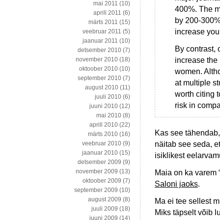
mai 2011
(10)
400%. The ma
aprill 2011
(6)
by 200-300%,
märts 2011
(15)
increase your
veebruar 2011
(5)
jaanuar 2011
(10)
By contrast, 
detsember 2010
(7)
increase the
november 2010
(18)
oktoober 2010
(10)
women. Altho
september 2010
(7)
at multiple s
august 2010
(11)
worth citing 
juuli 2010
(6)
risk in compa
juuni 2010
(12)
mai 2010
(8)
aprill 2010
(22)
Kas see tähendab, 
märts 2010
(16)
näitab see seda, 
veebruar 2010
(9)
jaanuar 2010
(15)
isiklikest eelarvam
detsember 2009
(9)
november 2009
(13)
Maia on ka varem “
oktoober 2009
(7)
Saloni jaoks
.
september 2009
(10)
august 2009
(8)
Ma ei tee sellest m
juuli 2009
(18)
Miks täpselt võib 
juuni 2009
(14)