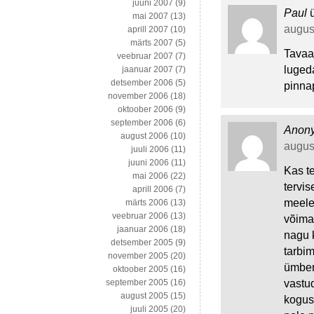
juuni 2007
(9)
Paul
mai 2007
(13)
august
aprill 2007
(10)
märts 2007
(5)
Tavaaj
veebruar 2007
(7)
lugeda
jaanuar 2007
(7)
detsember 2006
(5)
pinnap
november 2006
(18)
oktoober 2006
(9)
september 2006
(6)
Anon
august 2006
(10)
august
juuli 2006
(11)
juuni 2006
(11)
Kas t
mai 2006
(22)
tervis
aprill 2006
(7)
meelet
märts 2006
(13)
veebruar 2006
(13)
võima
jaanuar 2006
(18)
nagu 
detsember 2005
(9)
tarbim
november 2005
(20)
ümber
oktoober 2005
(16)
vastud
september 2005
(16)
august 2005
(15)
kogust
juuli 2005
(20)