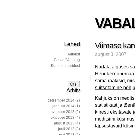
VABA
Lehed
Viimase kan
august 3, 2007
Autorist
Best of Vabalog
Kommentaaridest
Nädala alguses sat
Henrik Roonemaa v
Otsi:
sama rääkisid, mi
suitsetamine põhju
Arhiiv
Kahjuks on meditsi
detsember 2014
(2)
statistikast ja tõ
jaanuar 2014
(1)
kiiresti eksitavate
november 2013
(2)
oktoober 2013
(4)
meditsiini küsimus
august 2013
(4)
täpsustavaid küsim
juuli 2013
(3)
mai 2013
(2)