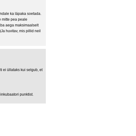
endale ka läpaka soetada.
e mitte pea peale
aba aega maksimaalselt
Ja huvitav, mis pillid neil
 ei üllataks kui selgub, et
inkubaatori punktist.