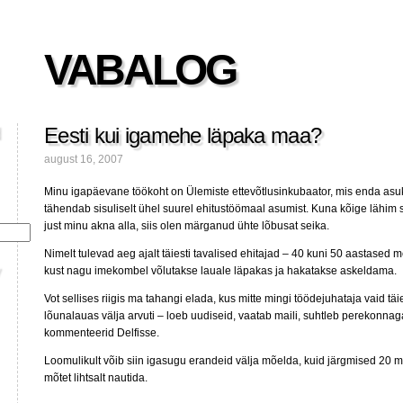
VABALOG
Eesti kui igamehe läpaka maa?
august 16, 2007
Minu igapäevane töökoht on Ülemiste ettevõtlusinkubaator, mis enda asuk
tähendab sisuliselt ühel suurel ehitustöömaal asumist. Kuna kõige lähim 
just minu akna alla, siis olen märganud ühte lõbusat seika.
Nimelt tulevad aeg ajalt täiesti tavalised ehitajad – 40 kuni 50 aastased
kust nagu imekombel võlutakse lauale läpakas ja hakatakse askeldama.
Vot sellises riigis ma tahangi elada, kus mitte mingi töödejuhataja vaid täi
lõunalauas välja arvuti – loeb uudiseid, vaatab maili, suhtleb perekon
kommenteerid Delfisse.
Loomulikult võib siin igasugu erandeid välja mõelda, kuid järgmised 20 
mõtet lihtsalt nautida.