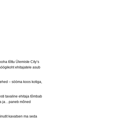
oha tõttu Ülemiste City’s
söögikoht ehitajatele asub
 mehed – sööma koos kotiga,
esti tavaline ehitaja tõmbab
naga ja…paneb mõned
minutit kavatsen ma seda