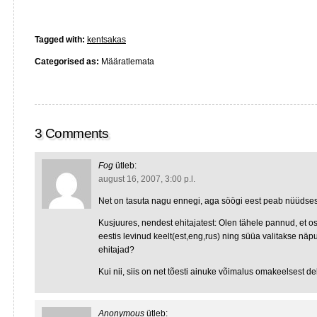
Tagged with:
kentsakas
Categorised as:
Määratlemata
3 Comments
Fog
ütleb:
august 16, 2007, 3:00 p.l.
Net on tasuta nagu ennegi, aga söögi eest peab nüüds
Kusjuures, nendest ehitajatest: Olen tähele pannud, et os
eestis levinud keelt(est,eng,rus) ning süüa valitakse nä
ehitajad?
Kui nii, siis on net tõesti ainuke võimalus omakeelsest de
Anonymous
ütleb: