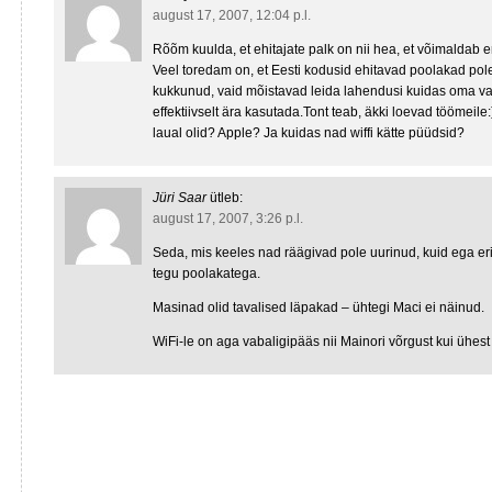
august 17, 2007, 12:04 p.l.
Rõõm kuulda, et ehitajate palk on nii hea, et võimaldab 
Veel toredam on, et Eesti kodusid ehitavad poolakad pol
kukkunud, vaid mõistavad leida lahendusi kuidas oma v
effektiivselt ära kasutada.Tont teab, äkki loevad töömeile:)
laual olid? Apple? Ja kuidas nad wiffi kätte püüdsid?
Jüri Saar
ütleb:
august 17, 2007, 3:26 p.l.
Seda, mis keeles nad räägivad pole uurinud, kuid ega eriti
tegu poolakatega.
Masinad olid tavalised läpakad – ühtegi Maci ei näinud.
WiFi-le on aga vabaligipääs nii Mainori võrgust kui ühest 