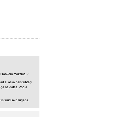
est rohkem maksma:P
ad ei oska neist ühtegi
puga näidates. Poola
lfist uudiseid lugeda.