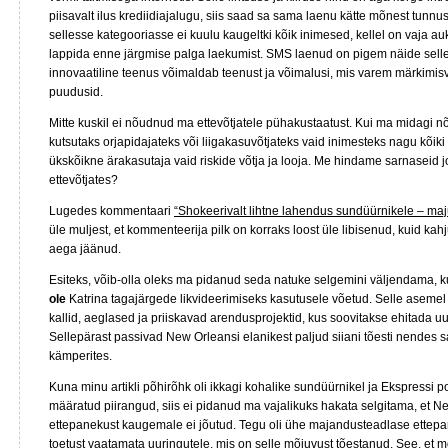
piisavalt ilus krediidiajalugu, siis saad sa sama laenu kätte mõnest tunnu
sellesse kategooriasse ei kuulu kaugeltki kõik inimesed, kellel on vaja a
lappida enne järgmise palga laekumist. SMS laenud on pigem näide selles
innovaatiline teenus võimaldab teenust ja võimalusi, mis varem märkimisv
puudusid.
Mitte kuskil ei nõudnud ma ettevõtjatele pühakustaatust. Kui ma midagi nõu
kutsutaks orjapidajateks või liigakasuvõtjateks vaid inimesteks nagu kõiki te
ükskõikne ärakasutaja vaid riskide võtja ja looja. Me hindame sarnaseid j
ettevõtjates?
Lugedes kommentaari
“Shokeerivalt lihtne lahendus sundüürnikele – maj
üle muljest, et kommenteerija pilk on korraks loost üle libisenud, kuid ka
aega jäänud.
Esiteks, võib-olla oleks ma pidanud seda natuke selgemini väljendama, 
ole
Katrina tagajärgede likvideerimiseks kasutusele võetud. Selle asemel 
kallid, aeglased ja priiskavad arendusprojektid, kus soovitakse ehitada uus
Sellepärast passivad New Orleansi elanikest paljud siiani tõesti nendes
kämperites.
Kuna minu artikli põhirõhk oli ikkagi kohalike sundüürnikel ja Ekspressi p
määratud piirangud, siis ei pidanud ma vajalikuks hakata selgitama, et N
ettepanekust kaugemale ei jõutud. Tegu oli ühe majandusteadlase ettepa
toetust vaatamata uuringutele, mis on selle mõjuvust tõestanud. See, et 