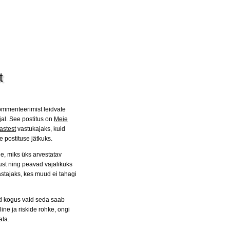
t
kommenteerimist leidvate
jal. See postitus on
Meie
astest
vastukajaks, kuid
 postituse jätkuks.
üle, miks üks arvestatav
st ning peavad vajalikuks
stajaks, kes muud ei tahagi
etud kogus vaid seda saab
ine ja riskide rohke, ongi
ata.