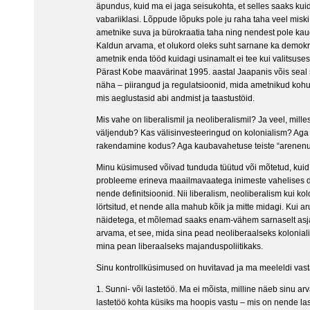
äpundus, kuid ma ei jaga seisukohta, et selles saaks kui
vabariiklasi. Lõppude lõpuks pole ju raha taha veel misk
ametnike suva ja bürokraatia taha ning nendest pole kaug
Kaldun arvama, et olukord oleks suht sarnane ka demokr
ametnik enda tööd kuidagi usinamalt ei tee kui valitsus
Pärast Kobe maavärinat 1995. aastal Jaapanis võis seal
näha – piirangud ja regulatsioonid, mida ametnikud kohuse
mis aeglustasid abi andmist ja taastustöid.
Mis vahe on liberalismil ja neoliberalismil? Ja veel, mill
väljendub? Kas välisinvesteeringud on kolonialism? Aga 
rakendamine kodus? Aga kaubavahetuse teiste “arenenu
Minu küsimused võivad tunduda tüütud või mõtetud, kui
probleeme erineva maailmavaatega inimeste vahelises di
nende definitsioonid. Nii liberalism, neoliberalism kui k
lörtsitud, et nende alla mahub kõik ja mitte midagi. Kui a
näidetega, et mõlemad saaks enam-vähem sarnaselt asj
arvama, et see, mida sina pead neoliberaalseks koloniali
mina pean liberaalseks majanduspoliitikaks.
Sinu kontrollküsimused on huvitavad ja ma meeleldi vast
1. Sunni- või lastetöö. Ma ei mõista, milline näeb sinu arv
lastetöö kohta küsiks ma hoopis vastu – mis on nende las