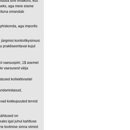
nduda tore ilmakord, kus
useks, aga meie elame
rdituna omandab
uyhiskonda, aga importis
 jàrgmisi kontrollkysimusi.
 praktiseeritaval kujul
ol vaesuspiiri, 1$ asemel
le vaesusest vàlja
tused kollektiivsetel
andamistasud,
devad kokkupuuted tervist
 nàhtused on
eaks igal juhul kahtluse
nne tootmise sinna viimist