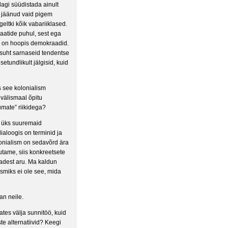
dagi süüdistada ainult
i jäänud vaid pigem
eltki kõik vabariiklased.
aatide puhul, sest ega
es on hoopis demokraadid.
 suht sarnaseid tendentse
tundlikult jälgisid, kuid
es see kolonialism
välismaal õpitu
mate” riikidega?
d üks suuremaid
aloogis on terminid ja
olonialism on sedavõrd ära
rutame, siis konkreetsete
adest aru. Ma kaldun
smiks ei ole see, mida
an neile.
ates välja sunnitöö, kuid
te alternatiivid? Keegi