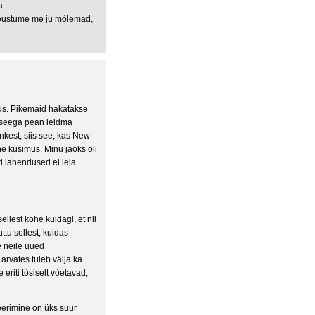
ga…
 nòustume me ju mòlemad,
us. Pikemaid hakatakse
a seega pean leidma
inkest, siis see, kas New
ne küsimus. Minu jaoks oli
d lahendused ei leia
ellest kohe kuidagi, et nii
uttu sellest, kuidas
e neile uued
arvates tuleb välja ka
eriti tõsiselt võetavad,
deerimine on üks suur