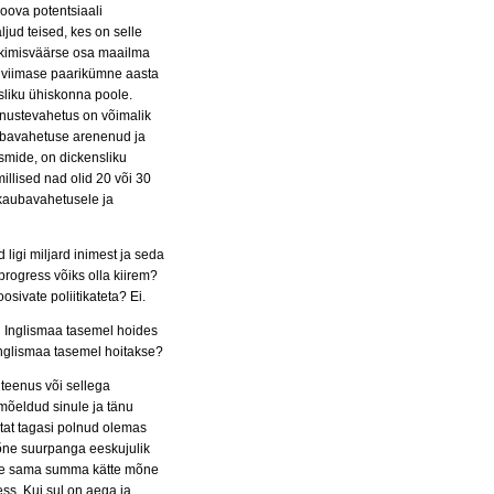
loova potentsiaali
ud teised, kes on selle
rkimisväärse osa maailma
e viimase paarikümne aasta
usliku ühiskonna poole.
eenustevahetus on võimalik
aubavahetuse arenenud ja
smide, on dickensliku
illised nad olid 20 või 30
 kaubavahetusele ja
ligi miljard inimest ja seda
progress võiks olla kiirem?
sivate poliitikateta? Ei.
u Inglismaa tasemel hoides
i Inglismaa tasemel hoitakse?
 teenus või sellega
mõeldud sinule ja tänu
tat tagasi polnud olemas
 mõne suurpanga eeskujulik
selle sama summa kätte mõne
ess. Kui sul on aega ja