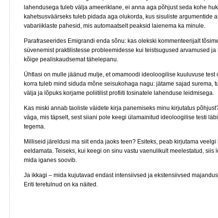
lahendusega tuleb välja ameeriklane, ei anna aga põhjust seda kohe huk
kahetsusväärseks tuleb pidada aga olukorda, kus sisuliste argumentide as
vabariiklaste pahesid, mis automaatselt peaksid laienema ka minule.
Parafraseerides Emigrandi enda sõnu: kas olekski kommenteerijalt tõsime
süvenemist praktilistesse probleemidesse kui teistsugused arvamused ja 
kõige pealiskaudsemat tähelepanu.
Ühtlasi on mulle jäänud mulje, et omamoodi ideoloogilise kuuluvuse test 
korra tuleb mind siduda mõne seisukohaga nagu: jätame sajad surema,
välja ja lõpuks korjame poliitilist profiiti tosinatele lahenduse leidmisega.
Kas miski annab taoliste väidete kirja panemiseks minu kirjutatus põhjust?
väga, mis täpselt, sest siiani pole keegi ülamainitud ideoloogilise testi l
tegema.
Milliseid järeldusi ma siit enda jaoks teen? Esiteks, peab kirjutama veelgi
eeldamata. Teiseks, kui keegi on sinu vastu vaenulikult meelestatud, siis lo
mida iganes soovib.
Ja ikkagi – mida kujutavad endast intensiivsed ja ekstensiivsed majandu
Eriti teretulnud on ka näited.