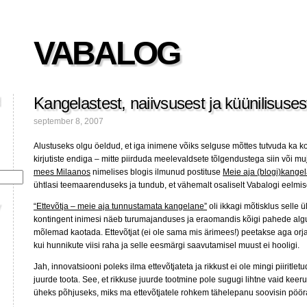
VABALOG
Kangelastest, naiivsusest ja küünilisuses
september 8, 2007
Alustuseks olgu öeldud, et iga inimene võiks selguse mõttes tutvuda ka 
kirjutiste endiga – mitte piirduda meelevaldsete tõlgendustega siin või mu
mees Milaanos
nimelises blogis ilmunud postituse
Meie aja (blogi)kangel
ühtlasi teemaarenduseks ja tundub, et vähemalt osaliselt Vabalogi eelmise
“Ettevõtja – meie aja tunnustamata kangelane”
oli ikkagi mõtisklus selle 
kontingent inimesi näeb turumajanduses ja eraomandis kõigi pahede algu
mõlemad kaotada. Ettevõtjat (ei ole sama mis ärimees!) peetakse aga orja
kui hunnikute viisi raha ja selle eesmärgi saavutamisel muust ei hooligi.
Jah, innovatsiooni poleks ilma ettevõtjateta ja rikkust ei ole mingi piiritl
juurde toota. See, et rikkuse juurde tootmine pole sugugi lihtne vaid keerul
üheks põhjuseks, miks ma ettevõtjatele rohkem tähelepanu soovisin pöör