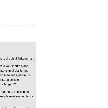
ult, siis pisut àrritunumalt.
etud vautsherite plaani
ma), samal ajal juhtub
nud maailmas johtunuist
iks sa selliste
riks langed”?
Katrinaga imelik, pole
see plaan ei saanud teoks.