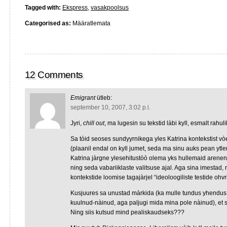
Tagged with:
Ekspress
,
vasakpoolsus
Categorised as:
Määratlemata
12 Comments
Emigrant
ütleb:
september 10, 2007, 3:02 p.l.
Jyri,
chill out
, ma lugesin su tekstid làbi kyll, esmalt rahulik
Sa tòid seoses sundyyrnikega yles Katrina kontekstist vò
(plaanil endal on kyll jumet, seda ma sinu auks pean ytle
Katrina jàrgne ylesehitustòò olema yks hullemaid arene
ning seda vabariiklaste valitsuse ajal. Aga sina imestad, m
kontekstide loomise tagajàrjel “ideoloogiliste testide ohv
Kusjuures sa unustad màrkida (ka mulle tundus yhendus 
kuulnud-nàinud, aga paljugi mida mina pole nàinud), et 
Ning siis kutsud mind pealiskaudseks???