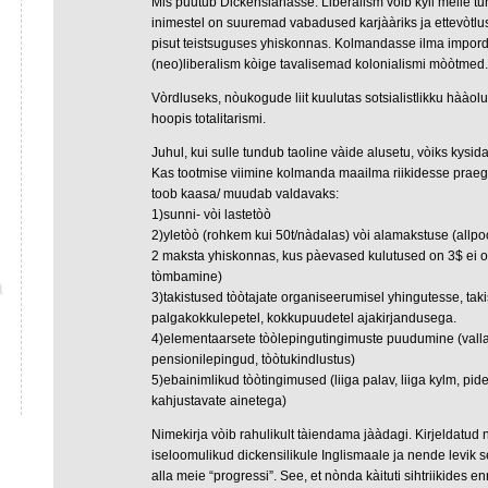
Mis puutub Dickensianasse. Liberalism vòib kyll meile tu
inimestel on suuremad vabadused karjààriks ja ettevòtl
pisut teistsuguses yhiskonnas. Kolmandasse ilma impo
(neo)liberalism kòige tavalisemad kolonialismi mòòtmed.
Vòrdluseks, nòukogude liit kuulutas sotsialistlikku hààol
hoopis totalitarismi.
Juhul, kui sulle tundub taoline vàide alusetu, vòiks kysida
Kas tootmise viimine kolmanda maailma riikidesse praegu
toob kaasa/ muudab valdavaks:
1)sunni- vòi lastetòò
2)yletòò (rohkem kui 50t/nàdalas) vòi alamakstuse (allpo
2 maksta yhiskonnas, kus pàevased kulutused on 3$ ei o
tòmbamine)
3)takistused tòòtajate organiseerumisel yhingutesse, takis
palgakokkulepetel, kokkupuudetel ajakirjandusega.
4)elementaarsete tòòlepingutingimuste puudumine (vall
pensionilepingud, tòòtukindlustus)
5)ebainimlikud tòòtingimused (liiga palav, liiga kylm, pi
kahjustavate ainetega)
Nimekirja vòib rahulikult tàiendama jààdagi. Kirjeldatud
iseloomulikud dickensilikule Inglismaale ja nende levik s
alla meie “progressi”. See, et nònda kàituti sihtriikides e