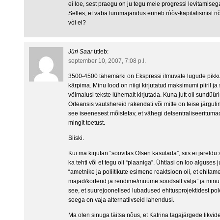
ei loe, sest praegu on ju tegu meie progressi levitamise
Selles, et vaba turumajandus erineb ròòv-kapitalismist
vòi ei?
Jüri Saar
ütleb:
september 10, 2007, 7:08 p.l.
3500-4500 tähemärki on Ekspressi ilmuvate lugude pikk
kärpima. Minu lood on niigi kirjutatud maksimumi piiril j
võimalusi tekste lühemalt kirjutada. Kuna jutt oli sundüür
Orleansis vautshereid rakendati või mitte on teise järguli
see iseenesest mõistetav, et vähegi detsentraliseerituma
mingit toetust.
Siiski.
Kui ma kirjutan “soovitas Olsen kasutada”, siis ei järeldu s
ka tehti või et tegu oli “plaaniga”. Ühtlasi on loo alguses j
“ametnike ja poliitikute esimene reaktsioon oli, et ehitam
majad/korterid ja rendime/müüme soodsalt välja” ja minu 
see, et suurejoonelised lubadused ehitusprojektidest pole 
seega on vaja alternatiivseid lahendusi.
Ma olen sinuga täitsa nõus, et Katrina tagajärgede likvi