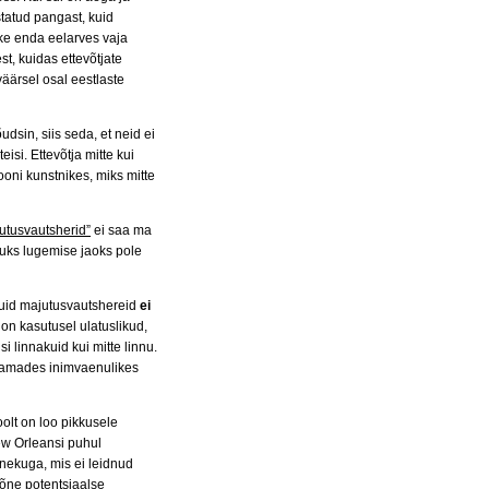
statud pangast, kuid
uke enda eelarves vaja
t, kuidas ettevõtjate
äärsel osal eestlaste
dsin, siis seda, et neid ei
isi. Ettevõtja mitte kui
ooni kunstnikes, miks mitte
utusvautsherid”
ei saa ma
hjuks lugemise jaoks pole
kuid majutusvautshereid
ei
on kasutusel ulatuslikud,
i linnakuid kui mitte linnu.
 samades inimvaenulikes
oolt on loo pikkusele
ew Orleansi puhul
nekuga, mis ei leidnud
mõne potentsiaalse