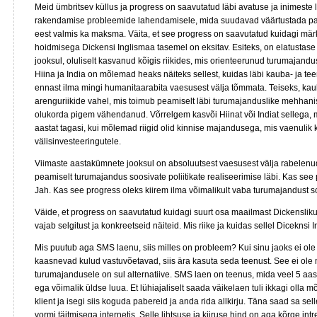
Meid ümbritsev küllus ja progress on saavutatud läbi avatuse ja inimeste 
rakendamise probleemide lahendamisele, mida suudavad väärtustada palj
eest valmis ka maksma. Väita, et see progress on saavutatud kuidagi mä
hoidmisega Dickensi Inglismaa tasemel on eksitav. Esiteks, on elatustas
jooksul, oluliselt kasvanud kõigis riikides, mis orienteerunud turumajand
Hiina ja India on mõlemad heaks näiteks sellest, kuidas läbi kauba- ja t
ennast ilma mingi humanitaarabita vaesusest välja tõmmata. Teiseks, k
arenguriikide vahel, mis toimub peamiselt läbi turumajanduslike mehhani
olukorda pigem vähendanud. Võrrelgem kasvõi Hiinat või Indiat sellega, m
aastat tagasi, kui mõlemad riigid olid kinnise majandusega, mis vaenulik
välisinvesteeringutele.
Viimaste aastakümnete jooksul on absoluutsest vaesusest välja rabelenud 
peamiselt turumajandus soosivate poliitikate realiseerimise läbi. Kas see 
Jah. Kas see progress oleks kiirem ilma võimalikult vaba turumajandust soo
Väide, et progress on saavutatud kuidagi suurt osa maailmast Dickenslik
vajab selgitust ja konkreetseid näiteid. Mis riike ja kuidas sellel Dicekns
Mis puutub aga SMS laenu, siis milles on probleem? Kui sinu jaoks ei ole
kaasnevad kulud vastuvõetavad, siis ära kasuta seda teenust. See ei ole 
turumajandusele on sul alternatiive. SMS laen on teenus, mida veel 5 aas
ega võimalik üldse luua. Et lühiajaliselt saada väikelaen tuli ikkagi olla
klient ja isegi siis koguda pabereid ja anda rida allkirju. Täna saad sa 
vormi täitmisega internetis. Selle lihtsuse ja kiiruse hind on aga kõrge intr