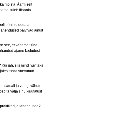
ka mõista. Äärmiselt
emel tuleb litaania
eli põhjust oodata
lahendused pälvivad ainult
on see, et vähemalt ühe
 tuhanded ajame kodudest
 Kui jah, siis mind huvitaks
äbijatest seda vaevunud
 lihtsamalt ja veelgi vähem
eb ta välja sinu kirjutatust
spraktikad ja lahendused?