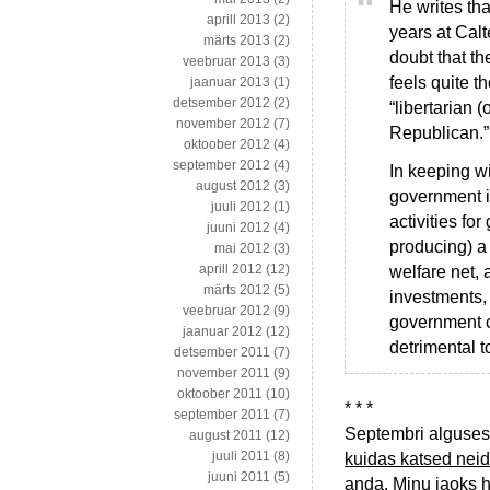
He writes tha
aprill 2013
(2)
years at Calt
märts 2013
(2)
doubt that t
veebruar 2013
(3)
feels quite t
jaanuar 2013
(1)
detsember 2012
(2)
“libertarian (
november 2012
(7)
Republican.”
oktoober 2012
(4)
september 2012
(4)
In keeping wi
august 2012
(3)
government is
juuli 2012
(1)
activities fo
juuni 2012
(4)
producing) a 
mai 2012
(3)
aprill 2012
(12)
welfare net, 
märts 2012
(5)
investments,
veebruar 2012
(9)
government c
jaanuar 2012
(12)
detrimental t
detsember 2011
(7)
november 2011
(9)
oktoober 2011
(10)
* * *
september 2011
(7)
Septembri alguses
august 2011
(12)
juuli 2011
(8)
kuidas katsed nei
juuni 2011
(5)
anda
. Minu jaoks h