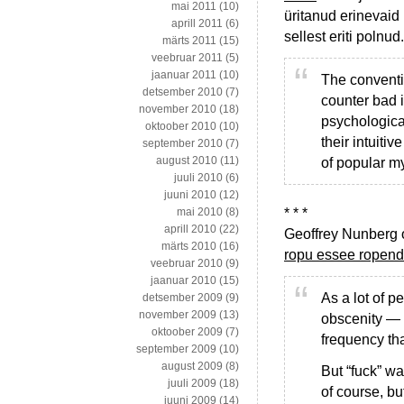
mai 2011
(10)
üritanud erinevaid
aprill 2011
(6)
sellest eriti polnu
märts 2011
(15)
veebruar 2011
(5)
jaanuar 2011
(10)
The conventi
detsember 2010
(7)
counter bad 
november 2010
(18)
psychological
oktoober 2010
(10)
their intuiti
september 2010
(7)
august 2010
(11)
of popular m
juuli 2010
(6)
juuni 2010
(12)
* * *
mai 2010
(8)
aprill 2010
(22)
Geoffrey Nunberg 
märts 2010
(16)
ropu essee ropen
veebruar 2010
(9)
jaanuar 2010
(15)
As a lot of p
detsember 2009
(9)
november 2009
(13)
obscenity — t
oktoober 2009
(7)
frequency th
september 2009
(10)
august 2009
(8)
But “fuck” wa
juuli 2009
(18)
of course, bu
juuni 2009
(14)