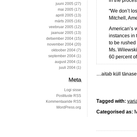
in the proces
juuni 2005
(27)
mai 2005
(17)
“We don’t los
aprill 2005
(13)
Mitchell, Am
märts 2005
(16)
veebruar 2005
(12)
American’s w
jaanuar 2005
(13)
instances in 
detsember 2004
(15)
to be rushed 
november 2004
(20)
Ms. Wilewski
oktoober 2004
(7)
september 2004
(1)
60 percent o
august 2004
(1)
juuli 2004
(1)
…aitab küll tänase
Meta
Logi sisse
Postituste RSS
Tagged with:
vari
Kommentaaride RSS
WordPress.org
Categorised as:
M