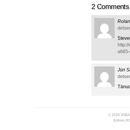
2 Comments
Rola
detsem
Steve
http:
a665
Jüri S
detsem
Tänud
© 2026 VABA
Entries (R