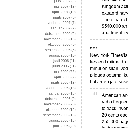
juuni 2007
(9)
Kingdom acti
mai 2007
(13)
aprill 2007
(10)
extraordinary
märts 2007
(5)
The ultra-ric
veebruar 2007
(7)
$540,000 an h
jaanuar 2007
(7)
apartment, e
detsember 2006
(5)
november 2006
(18)
oktoober 2006
(9)
* * *
september 2006
(6)
New York Times’is 
august 2006
(10)
juuli 2006
(11)
kes end mitmeid ko
juuni 2006
(11)
minul on siiani ve
mai 2006
(22)
pilguga ootama, ku
aprill 2006
(7)
halveneb ja otsusei
märts 2006
(13)
veebruar 2006
(13)
jaanuar 2006
(18)
American and
detsember 2005
(9)
radio frequen
november 2005
(20)
to track inve
oktoober 2005
(16)
20 cents eac
september 2005
(16)
august 2005
(15)
250,000 bags
juuli 2005
(20)