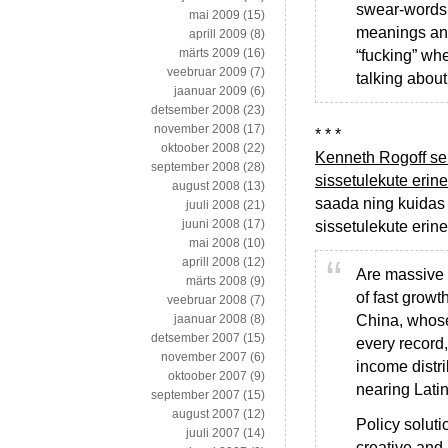
swear-words 
mai 2009
(15)
meanings and 
aprill 2009
(8)
märts 2009
(16)
“fucking” whe
veebruar 2009
(7)
talking about
jaanuar 2009
(6)
detsember 2008
(23)
november 2008
(17)
* * *
oktoober 2008
(22)
Kenneth Rogoff sel
september 2008
(28)
sissetulekute erin
august 2008
(13)
saada ning kuidas r
juuli 2008
(21)
juuni 2008
(17)
sissetulekute erin
mai 2008
(10)
aprill 2008
(12)
Are massive 
märts 2008
(9)
of fast growt
veebruar 2008
(7)
China, whos
jaanuar 2008
(8)
detsember 2007
(15)
every record,
november 2007
(6)
income distr
oktoober 2007
(9)
nearing Latin
september 2007
(15)
august 2007
(12)
Policy solut
juuli 2007
(14)
creative and