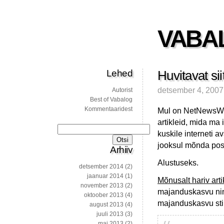
VABA
Lehed
Huvitavat siit
detsember 4, 2007
Autorist
Best of Vabalog
Kommentaaridest
Mul on NetNewsWire’
artikleid, mida ma 
Otsi:
kuskile interneti 
jooksul mõnda post
Arhiiv
Alustuseks.
detsember 2014
(2)
jaanuar 2014
(1)
Mõnusalt hariv art
november 2013
(2)
majanduskasvu ning
oktoober 2013
(4)
majanduskasvu sti
august 2013
(4)
juuli 2013
(3)
mai 2013
(2)