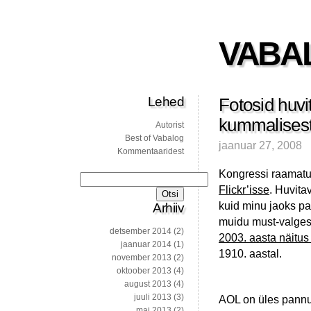
VABA
Lehed
Fotosid huvit
kummalises
Autorist
Best of Vabalog
jaanuar 27, 2008
Kommentaaridest
Kongressi raamatu
Otsi:
Flickr’isse
. Huvitav
kuid minu jaoks pa
Arhiiv
muidu must-valgest 
detsember 2014
(2)
2003. aasta näitus
jaanuar 2014
(1)
1910. aastal.
november 2013
(2)
oktoober 2013
(4)
august 2013
(4)
juuli 2013
(3)
AOL on üles pann
mai 2013
(2)