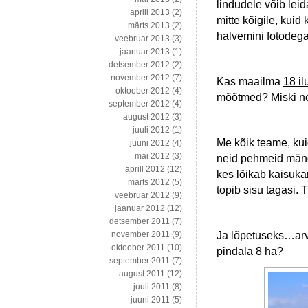
lindudele võib lei
aprill 2013
(2)
mitte kõigile, kuid
märts 2013
(2)
halvemini fotodega
veebruar 2013
(3)
jaanuar 2013
(1)
detsember 2012
(2)
november 2012
(7)
Kas maailma
18 il
oktoober 2012
(4)
mõõtmed? Miski nen
september 2012
(4)
august 2012
(3)
juuli 2012
(1)
Me kõik teame, kui
juuni 2012
(4)
mai 2012
(3)
neid pehmeid mängu
aprill 2012
(12)
kes lõikab kaisukar
märts 2012
(5)
topib sisu tagasi
veebruar 2012
(9)
jaanuar 2012
(12)
detsember 2011
(7)
Ja lõpetuseks…arv
november 2011
(9)
oktoober 2011
(10)
pindala 8 ha?
september 2011
(7)
august 2011
(12)
juuli 2011
(8)
juuni 2011
(5)