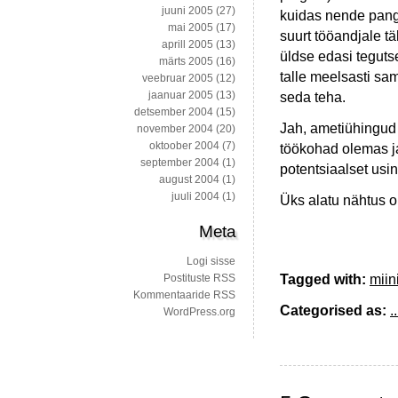
juuni 2005
(27)
kuidas nende panga
mai 2005
(17)
suurt tööandjale tä
aprill 2005
(13)
üldse edasi tegutse
märts 2005
(16)
talle meelsasti sam
veebruar 2005
(12)
jaanuar 2005
(13)
seda teha.
detsember 2004
(15)
Jah, ametiühingud
november 2004
(20)
oktoober 2004
(7)
töökohad olemas j
september 2004
(1)
potentsiaalset usi
august 2004
(1)
juuli 2004
(1)
Üks alatu nähtus 
Meta
Logi sisse
Tagged with:
mii
Postituste RSS
Kommentaaride RSS
Categorised as:
..
WordPress.org