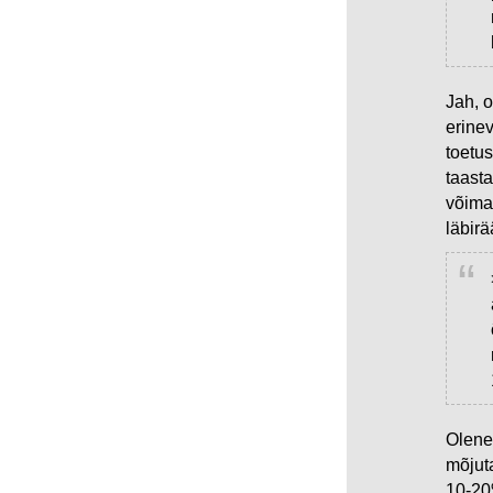
Jah, o
erine
toetus
taasta
võima
läbir
Oleneb
mõjuta
10-20