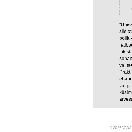
“Ühis
siis 
poliit
halbad
takist
sõnak
valits
Prakti
ebapop
valija
küsimu
arves
© 2026 VABA