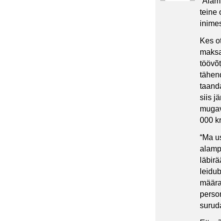
“Alam
teine
inimes
Kes ot
maksa
töövõt
tähen
taanda
siis j
mugav
000 k
“Ma us
alampa
läbirä
leidu
määra
perso
surud