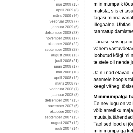
miinimumpalk tõus
mai 2009
(15)
aprill 2009
(8)
maksta, siis ei ta
märts 2009
(16)
tagasi minna vanal
veebruar 2009
(7)
illegaalne. Ühtlasi
jaanuar 2009
(6)
raamatupidamisteen
detsember 2008
(23)
november 2008
(17)
Tänase seisuga on
oktoober 2008
(22)
vähem vastuvõetava
september 2008
(28)
loobutud kõigi mi
august 2008
(13)
juuli 2008
(21)
teistele oli nende
juuni 2008
(17)
Ja nii nad elavad,
mai 2008
(10)
aprill 2008
(12)
asemele hoopis toi
märts 2008
(9)
keegi vähegi tõsis
veebruar 2008
(7)
jaanuar 2008
(8)
Miinimumpalga h
detsember 2007
(15)
Eelnev lugu on vai
november 2007
(6)
võib ametliku maja
oktoober 2007
(9)
muuta ja tähendada
september 2007
(15)
august 2007
(12)
Taolised lood ei jõ
juuli 2007
(14)
miinimumpalga keh