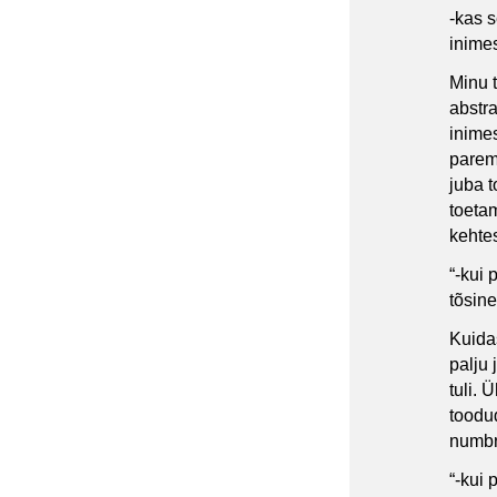
-kas 
inimes
Minu t
abstra
inime
parem 
juba t
toeta
kehte
“-kui 
tõsin
Kuida
palju 
tuli. 
toodud
numbri
“-kui 