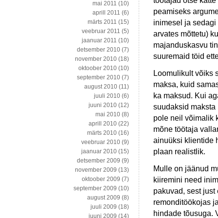
töötajad otse kät
mai 2011
(10)
peamiseks argumend
aprill 2011
(6)
inimesel ja sedagi
märts 2011
(15)
veebruar 2011
(5)
arvates mõttetu) ku
jaanuar 2011
(10)
majanduskasvu tin
detsember 2010
(7)
suuremaid töid ette
november 2010
(18)
oktoober 2010
(10)
Loomulikult võiks 
september 2010
(7)
maksa, kuid samas 
august 2010
(11)
ka maksud. Kui aga 
juuli 2010
(6)
juuni 2010
(12)
suudaksid maksta h
mai 2010
(8)
pole neil võimalik 
aprill 2010
(22)
mõne töötaja vallan
märts 2010
(16)
ainuüksi klientide
veebruar 2010
(9)
plaan realistlik.
jaanuar 2010
(15)
detsember 2009
(9)
Mulle on jäänud mu
november 2009
(13)
kiiremini need ini
oktoober 2009
(7)
september 2009
(10)
pakuvad, sest just
august 2009
(8)
remonditöökojas ja
juuli 2009
(18)
hindade tõusuga. V
juuni 2009
(14)