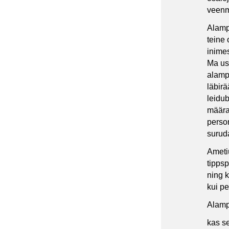
veenmi
Alamp
teine
inimes
Ma usu
alampa
läbirä
leidu
määra
perso
surud
Ametiü
tippsp
ning k
kui pe
Alamp
kas s