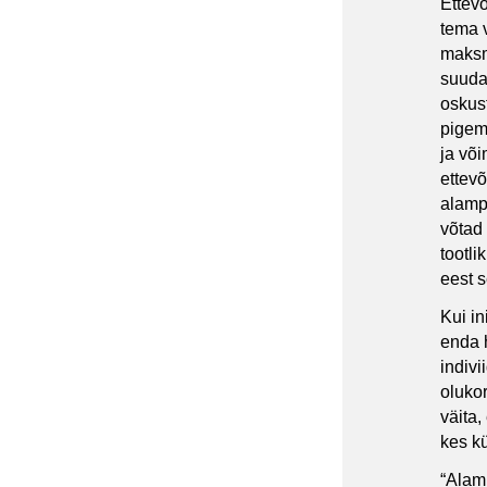
Ettevõ
tema 
maksm
suudab
oskus
pigem 
ja võ
ettevõ
alampa
võtad
tootli
eest 
Kui i
enda h
indivi
oluko
väita,
kes k
“Alam