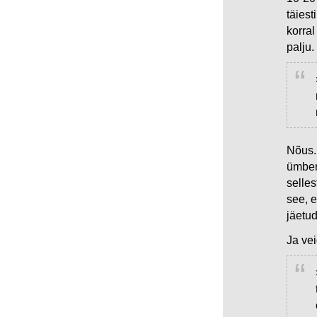
täiest
korral
palju.
Nõus.
ümber
selle
see, e
jäetud
Ja vei