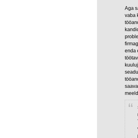
Aga s
vaba 
tööand
kandid
proble
firmag
enda 
tööta
kuuluj
seadus
tööand
saava
meeldi