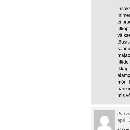
Lisaks
inimes
ei pru
liftio
väiks
tõusis
saanud
majao
liftid
ikkagi
alamp
mõni 
pankr
mis v
Jüri S
aprill