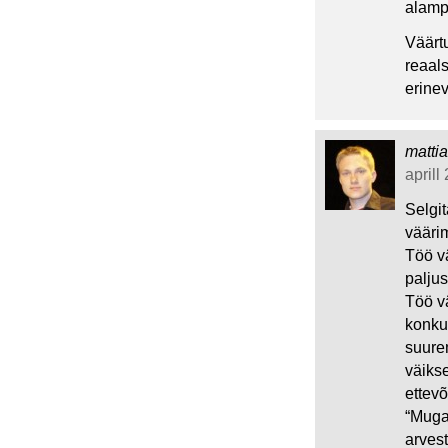
alampa
Väärt
reaals
erinev
matti
aprill
Selgi
väärim
Töö vä
paljus
Töö vä
konku
suurem
väikse
ettevõ
“Muga
arves