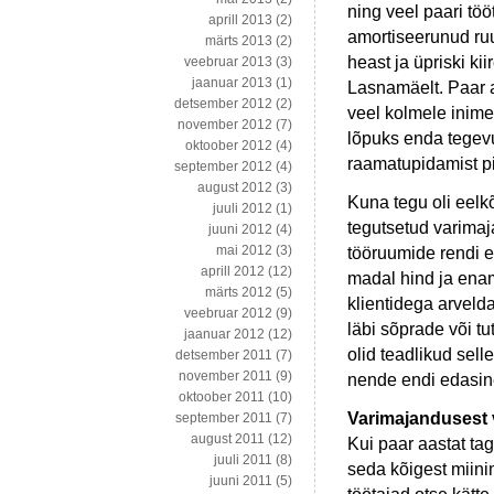
ning veel paari tö
aprill 2013
(2)
amortiseerunud ruu
märts 2013
(2)
heast ja üpriski ki
veebruar 2013
(3)
jaanuar 2013
(1)
Lasnamäelt. Paar a
detsember 2012
(2)
veel kolmele inim
november 2012
(7)
lõpuks enda tegevu
oktoober 2012
(4)
raamatupidamist pi
september 2012
(4)
august 2012
(3)
Kuna tegu oli eelkõ
juuli 2012
(1)
tegutsetud varimaj
juuni 2012
(4)
mai 2012
(3)
tööruumide rendi e
aprill 2012
(12)
madal hind ja enam
märts 2012
(5)
klientidega arveld
veebruar 2012
(9)
läbi sõprade või tut
jaanuar 2012
(12)
olid teadlikud sell
detsember 2011
(7)
november 2011
(9)
nende endi edasin
oktoober 2011
(10)
Varimajandusest v
september 2011
(7)
august 2011
(12)
Kui paar aastat tag
juuli 2011
(8)
seda kõigest miin
juuni 2011
(5)