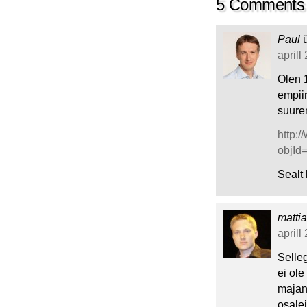
5 Comments
Paul
aprill
Olen 
empiir
suure
http:
objId
Sealt 
matti
aprill
Selleg
ei ole
majand
osalej