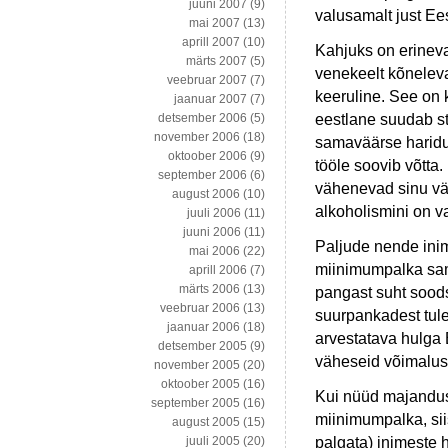
juuni 2007
(9)
valusamalt just Ee
mai 2007
(13)
aprill 2007
(10)
Kahjuks on erineva
märts 2007
(5)
venekeelt kõneleva
veebruar 2007
(7)
keeruline. See on
jaanuar 2007
(7)
eestlane suudab st
detsember 2006
(5)
november 2006
(18)
samaväärse haridu
oktoober 2006
(9)
tööle soovib võtta.
september 2006
(6)
vähenevad sinu väl
august 2006
(10)
alkoholismini on v
juuli 2006
(11)
juuni 2006
(11)
Paljude nende inim
mai 2006
(22)
miinimumpalka sama
aprill 2006
(7)
märts 2006
(13)
pangast suht sood
veebruar 2006
(13)
suurpankadest tul
jaanuar 2006
(18)
arvestatava hulga 
detsember 2005
(9)
väheseid võimalusi 
november 2005
(20)
oktoober 2005
(16)
Kui nüüd majandusk
september 2005
(16)
miinimumpalka, sii
august 2005
(15)
palgata) inimeste 
juuli 2005
(20)