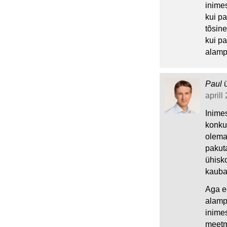
inimes
kui pa
tõsin
kui pa
alampa
Paul
aprill
Inime
konku
olema 
pakut
ühisk
kauba
Aga ee
alamp
inime
meetm