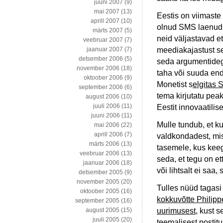
juuni 2007
(9)
mai 2007
(13)
Eestis on viimaste
aprill 2007
(10)
olnud SMS laenud, 
märts 2007
(5)
neid väljastavad e
veebruar 2007
(7)
meediakajastust se
jaanuar 2007
(7)
detsember 2006
(5)
seda argumentideg
november 2006
(18)
taha või suuda end
oktoober 2006
(9)
Monetist s
elgitas
september 2006
(6)
tema kirjutatu pea
august 2006
(10)
juuli 2006
(11)
Eestit innovaatilise
juuni 2006
(11)
Mulle tundub, et ku
mai 2006
(22)
aprill 2006
(7)
valdkondadest, mis
märts 2006
(13)
tasemele, kus kee
veebruar 2006
(13)
seda, et tegu on et
jaanuar 2006
(18)
või lihtsalt ei saa, 
detsember 2005
(9)
november 2005
(20)
Tulles nüüd tagasi 
oktoober 2005
(16)
kokkuvõtte Philippe
september 2005
(16)
uurimusest
, kust 
august 2005
(15)
juuli 2005
(20)
teemalisest postitu