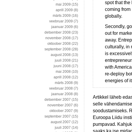
spot that th
mai 2009
(15)
coming from 
aprill 2009
(8)
globally.
märts 2009
(16)
veebruar 2009
(7)
Secondly, go
jaanuar 2009
(6)
detsember 2008
(23)
out for marke
november 2008
(17)
away. Entrepr
oktoober 2008
(22)
culturally, 
september 2008
(28)
is excessive
august 2008
(13)
entrepreneur
juuli 2008
(21)
juuni 2008
(17)
with America
mai 2008
(10)
re-deploy bot
aprill 2008
(12)
energies of i
märts 2008
(9)
veebruar 2008
(7)
jaanuar 2008
(8)
Artikkel läheb eda
detsember 2007
(15)
selle vähendamise/
november 2007
(6)
soodustamiseks. R
oktoober 2007
(9)
september 2007
(15)
Euroopa Liidu insti
august 2007
(12)
pumpavad. Kahjuks
juuli 2007
(14)
saaks ka ise midag