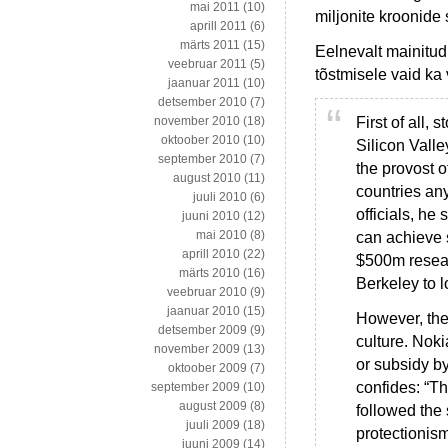
mai 2011
(10)
miljonite kroonide
aprill 2011
(6)
märts 2011
(15)
Eelnevalt mainitud
veebruar 2011
(5)
tõstmisele vaid ka 
jaanuar 2011
(10)
detsember 2010
(7)
First of all,
november 2010
(18)
oktoober 2010
(10)
Silicon Valle
september 2010
(7)
the provost o
august 2010
(11)
countries an
juuli 2010
(6)
officials, h
juuni 2010
(12)
mai 2010
(8)
can achieve s
aprill 2010
(22)
$500m researc
märts 2010
(16)
Berkeley to l
veebruar 2010
(9)
jaanuar 2010
(15)
However, the
detsember 2009
(9)
culture. Noki
november 2009
(13)
or subsidy b
oktoober 2009
(7)
confides: “Th
september 2009
(10)
august 2009
(8)
followed the
juuli 2009
(18)
protectionism
juuni 2009
(14)