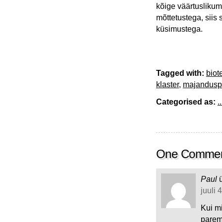
kõige väärtuslikum
mõttetustega, siis
küsimustega.
Tagged with:
biot
klaster
,
majanduspo
Categorised as:
..
One Comme
Paul
juuli 
Kui mi
parem,