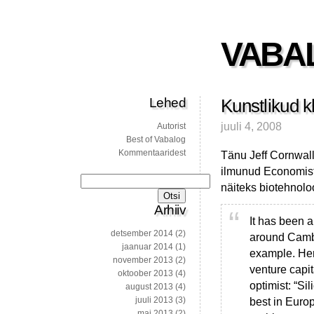
VABA
Lehed
Kunstlikud kl
juuli 4, 2008
Autorist
Best of Vabalog
Kommentaaridest
Tänu Jeff Cornwall
ilmunud Economisti
Otsi:
näiteks biotehnoloo
Arhiiv
It has been a
detsember 2014
(2)
around Cambr
jaanuar 2014
(1)
example. Her
november 2013
(2)
venture capit
oktoober 2013
(4)
optimist: “Si
august 2013
(4)
juuli 2013
(3)
best in Europ
mai 2013
(2)