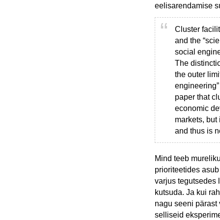
eelisarendamise suh
Cluster facil
and the “scie
social engin
The distincti
the outer li
engineering”
paper that cl
economic dev
markets, but 
and thus is n
Mind teeb murelikuk
prioriteetides asu
varjus tegutsedes 
kutsuda. Ja kui ra
nagu seeni pärast 
selliseid eksperime