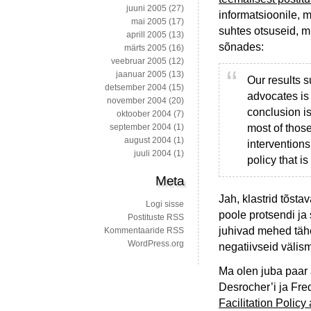
juuni 2005
(27)
informatsioonile, m
mai 2005
(17)
suhtes otsuseid, 
aprill 2005
(13)
sõnades:
märts 2005
(16)
veebruar 2005
(12)
jaanuar 2005
(13)
Our results s
detsember 2004
(15)
advocates is 
november 2004
(20)
conclusion is
oktoober 2004
(7)
most of those
september 2004
(1)
august 2004
(1)
interventions
juuli 2004
(1)
policy that 
Meta
Jah, klastrid tõsta
Logi sisse
poole protsendi ja 
Postituste RSS
juhivad mehed tähe
Kommentaaride RSS
WordPress.org
negatiivseid välis
Ma olen juba paar a
Desrocher’i ja Fred
Facilitation Polic