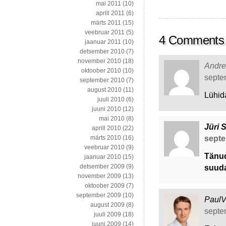
mai 2011
(10)
aprill 2011
(6)
märts 2011
(15)
veebruar 2011
(5)
4 Comments
jaanuar 2011
(10)
detsember 2010
(7)
november 2010
(18)
Andre
oktoober 2010
(10)
septem
september 2010
(7)
august 2010
(11)
Lühid
juuli 2010
(6)
juuni 2010
(12)
mai 2010
(8)
Jüri 
aprill 2010
(22)
septe
märts 2010
(16)
veebruar 2010
(9)
Tänud.
jaanuar 2010
(15)
detsember 2009
(9)
suuda
november 2009
(13)
oktoober 2009
(7)
september 2009
(10)
Paul
august 2009
(8)
septem
juuli 2009
(18)
juuni 2009
(14)