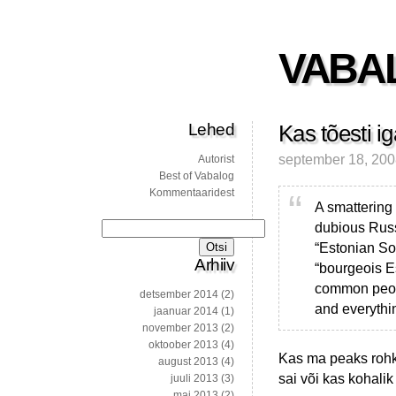
VABA
Lehed
Kas tõesti i
september 18, 20
Autorist
Best of Vabalog
Kommentaaridest
A smattering
dubious Russ
Otsi:
“Estonian Sov
Arhiiv
“bourgeois E
common peopl
detsember 2014
(2)
and everyth
jaanuar 2014
(1)
november 2013
(2)
oktoober 2013
(4)
Kas ma peaks rohke
august 2013
(4)
sai või kas kohali
juuli 2013
(3)
mai 2013
(2)