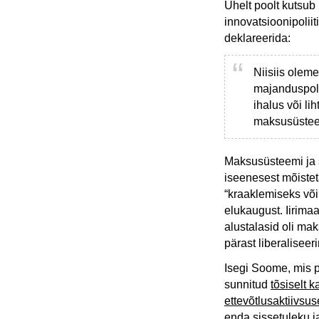
Ühelt poolt kutsub
innovatsioonipolii
deklareerida:
Niisiis oleme
majanduspolii
ihalus või li
maksusüsteem
Maksusüsteemi ja s
iseenesest mõisteta
“kraaklemiseks või
elukaugust. Iirimaa
alustalasid oli mak
pärast liberaliseeri
Isegi Soome, mis 
sunnitud
tõsiselt 
ettevõtlusaktiivsus
enda sissetuleku j