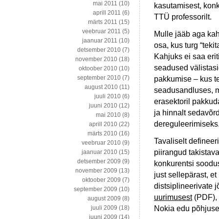
mai 2011
(10)
kasutamisest, konk
aprill 2011
(6)
TTÜ professorilt.
märts 2011
(15)
veebruar 2011
(5)
Mulle jääb aga kahj
jaanuar 2011
(10)
osa, kus turg “tekit
detsember 2010
(7)
Kahjuks ei saa erit
november 2010
(18)
seadused välistasid
oktoober 2010
(10)
september 2010
(7)
pakkumise – kus te
august 2010
(11)
seadusandluses, mi
juuli 2010
(6)
erasektoril pakkud
juuni 2010
(12)
ja hinnalt sedavõr
mai 2010
(8)
dereguleerimiseks
aprill 2010
(22)
märts 2010
(16)
Tavaliselt define
veebruar 2010
(9)
piirangud takistav
jaanuar 2010
(15)
detsember 2009
(9)
konkurentsi soodus
november 2009
(13)
just sellepärast, e
oktoober 2009
(7)
distsiplineerivate
september 2009
(10)
uurimusest
(PDF), 
august 2009
(8)
Nokia edu põhjuseid
juuli 2009
(18)
juuni 2009
(14)