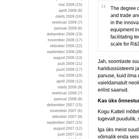
mai 2009
(15)
The degree o
aprill 2009
(8)
and trade and
märts 2009
(16)
in the innov
veebruar 2009
(7)
jaanuar 2009
(6)
equipment in
detsember 2008
(23)
facilitating 
november 2008
(17)
scale for R&
oktoober 2008
(22)
september 2008
(28)
august 2008
(13)
Jah, soomlaste suu
juuli 2008
(21)
haridussüsteemi ja
juuni 2008
(17)
panuse, kuid ilma 
mai 2008
(10)
aprill 2008
(12)
vaieldamatult neoli
märts 2008
(9)
erilist saanud.
veebruar 2008
(7)
jaanuar 2008
(8)
Kas üks õnnestum
detsember 2007
(15)
november 2007
(6)
Kogu Katteli mõtte
oktoober 2007
(9)
tugevalt puudulik,
september 2007
(15)
august 2007
(12)
Iga üks meist suuda
juuli 2007
(14)
võimalik enda seis