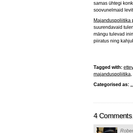
samas ühtegi konk
soovunelmaid levi
Majanduspoliitika
suurendavaid tulem
mängu tulevad inim
piiratus ning kahju
Tagged with:
ette
majanduspoliitika
,
Categorised as:
..
4 Comments
Rober