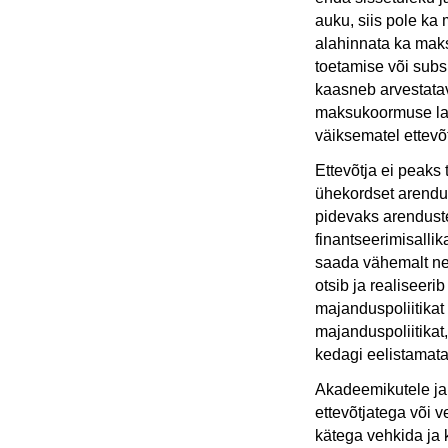
auku, siis pole ka 
alahinnata ka mak
toetamise või subsi
kaasneb arvestata
maksukoormuse lan
väiksematel ettevõ
Ettevõtja ei peaks 
ühekordset arendu
pidevaks arenduste
finantseerimisallik
saada vähemalt nee
otsib ja realiseeri
majanduspoliitikat
majanduspoliitikat
kedagi eelistamat
Akadeemikutele ja 
ettevõtjatega või 
kätega vehkida ja 