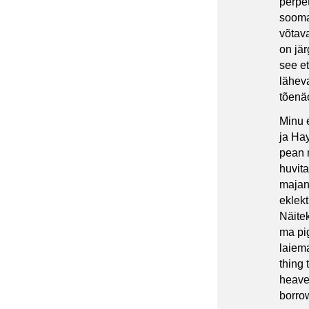
perpet
sooma
võtava
on jä
see e
lähev
tõenä
Minu 
ja Hay
pean n
huvit
majan
eklek
Näite
ma pi
laiema
thing 
heaven
borrow