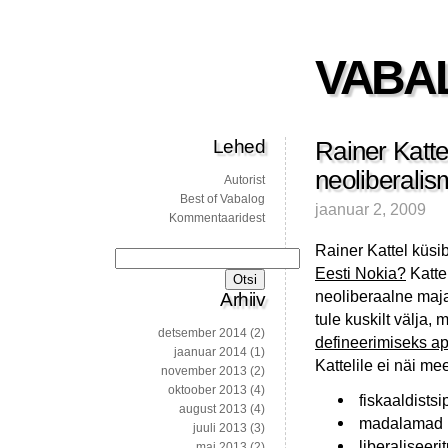
VABA
Lehed
Rainer Katt
neoliberalis
Autorist
Best of Vabalog
jaanuar 2, 2009
Kommentaaridest
Rainer Kattel küsi
Otsi:
Eesti Nokia?
Kattel
neoliberaalne maja
Arhiiv
tule kuskilt välja, 
detsember 2014
(2)
defineerimiseks ap
jaanuar 2014
(1)
Kattelile ei näi me
november 2013
(2)
oktoober 2013
(4)
fiskaaldistsi
august 2013
(4)
madalamad mak
juuli 2013
(3)
liberaliseeri
mai 2013
(2)