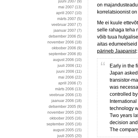
juuni 2007
(9)
on majandusteadus 
mai 2007
(13)
korrelatsioonist on
aprill 2007
(10)
märts 2007
(5)
Me ei kuule ettevõt
veebruar 2007
(7)
selle rahaga teha m
jaanuar 2007
(7)
võib tuua hulgalisel
detsember 2006
(5)
november 2006
(18)
aitas edumeelseid 
oktoober 2006
(9)
pärineb Jaapanist
:
september 2006
(6)
august 2006
(10)
Early in the 
juuli 2006
(11)
juuni 2006
(11)
Japan asked 
mai 2006
(22)
transistor-ma
aprill 2006
(7)
was necessar
märts 2006
(13)
controlled by
veebruar 2006
(13)
International
jaanuar 2006
(18)
detsember 2005
(9)
technology w
november 2005
(20)
Two years la
oktoober 2005
(16)
decision and 
september 2005
(16)
The company
august 2005
(15)
juuli 2005
(20)