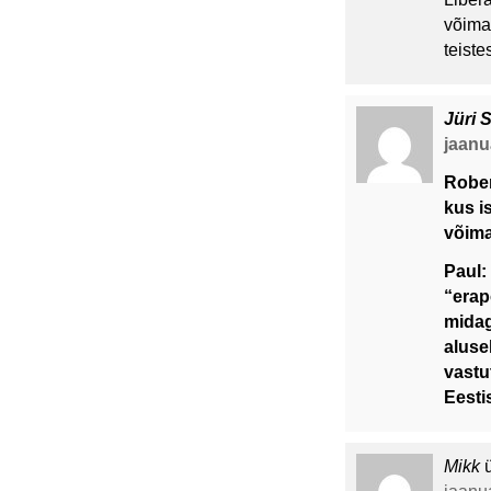
võimal
teist
Jüri 
jaanua
Rober
kus i
võima
Paul: 
“erap
midagi
alusel
vastu
Eesti
Mikk