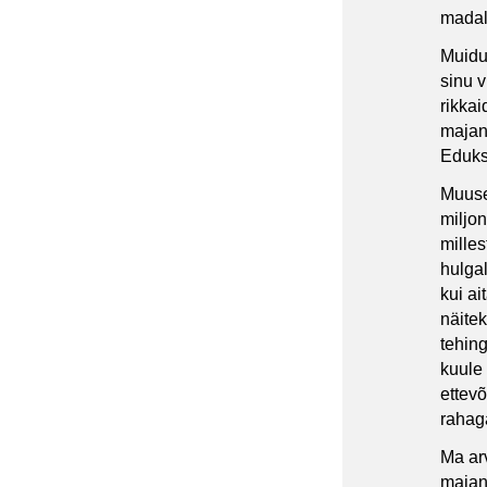
madal
Muidug
sinu v
rikkai
majand
Eduks 
Muuse
miljon
milles
hulgal
kui ai
näitek
tehin
kuule 
ettevõ
rahag
Ma ar
majand