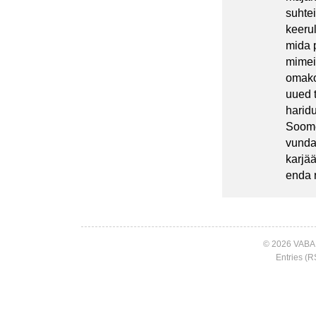
suhtei
keerul
mida 
mimeid
omako
uued t
haridu
Soome
vunda
karjä
enda 
© 2026 VABA
Entries (R