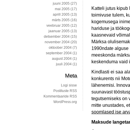
juuni 2005
(27)
Katteli jutus kipu
mai 2005
(17)
toimivuse tulem, k
aprill 2005
(13)
märts 2005
(16)
kogemusega inimes
veebruar 2005
(12)
hariduse ja töökog
jaanuar 2005
(13)
kaasnevaid võimalu
detsember 2004
(15)
Märksa olulisemaks
november 2004
(20)
oktoober 2004
(7)
1990ndate alguse k
september 2004
(1)
meeskonda märksa 
august 2004
(1)
keskenduma vaid ü
juuli 2004
(1)
Kindlasti ei saa al
Meta
konkurents nii Mot
lähenemisi. Innovat
Logi sisse
Postituste RSS
suunavast tööstuspo
Kommentaaride RSS
tegutsemiseks on v
WordPress.org
mitte unustades, e
soomlased ise ar
Maksude langetami