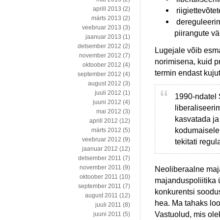
aprill 2013
(2)
riigiettevõt
märts 2013
(2)
dereguleerimi
veebruar 2013
(3)
piirangute v
jaanuar 2013
(1)
detsember 2012
(2)
Lugejale võib esma
november 2012
(7)
norimisena, kuid pr
oktoober 2012
(4)
termin endast kujut
september 2012
(4)
august 2012
(3)
juuli 2012
(1)
1990-ndatel 
juuni 2012
(4)
liberaliseer
mai 2012
(3)
kasvatada ja
aprill 2012
(12)
kodumaisele 
märts 2012
(5)
veebruar 2012
(9)
tekitati regu
jaanuar 2012
(12)
detsember 2011
(7)
november 2011
(9)
Neoliberaalne maja
oktoober 2011
(10)
majanduspoliitika 
september 2011
(7)
konkurentsi soodu
august 2011
(12)
hea. Ma tahaks loo
juuli 2011
(8)
Vastuolud, mis olek
juuni 2011
(5)