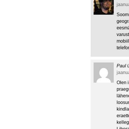
jaanua
Soome
geogra
eesmä
varust
mobii
telefon
Paul
jaanua
Olen i
praeg
lähene
loosun
kindla
eraet
kelleg
Liber