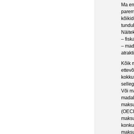
Ma ena
parem 
kõiki
tundub
Näite
– fisk
– mada
atrakt
Kõik 
ettev
kokkuv
selleg
Või m
madal
maksup
(OECD
maksu
konku
maksu