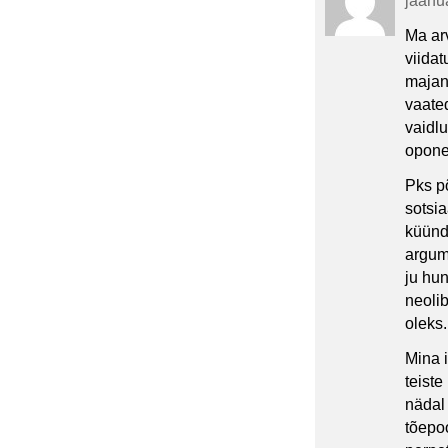
jaanua
Ma arv
viidat
majan
vaate
vaidlu
opone
Pks põ
sotsia
küünd
argume
ju hun
neolib
oleks.
Mina 
teist
nädal
tõepoo