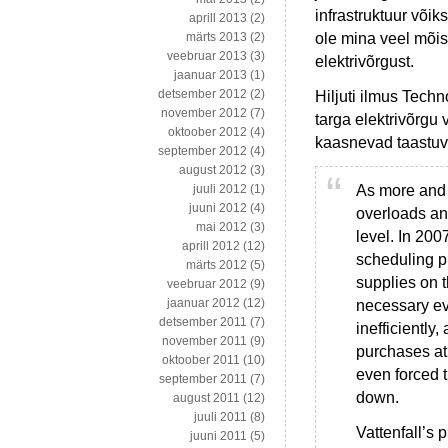
infrastruktuur võik
aprill 2013
(2)
ole mina veel mõist
märts 2013
(2)
veebruar 2013
(3)
elektrivõrgust.
jaanuar 2013
(1)
detsember 2012
(2)
Hiljuti ilmus Tech
november 2012
(7)
targa elektrivõrgu 
oktoober 2012
(4)
kaasnevad taastuve
september 2012
(4)
august 2012
(3)
As more and 
juuli 2012
(1)
juuni 2012
(4)
overloads an
mai 2012
(3)
level. In 200
aprill 2012
(12)
scheduling pl
märts 2012
(5)
supplies on 
veebruar 2012
(9)
jaanuar 2012
(12)
necessary ev
detsember 2011
(7)
inefficientl
november 2011
(9)
purchases at
oktoober 2011
(10)
even forced t
september 2011
(7)
down.
august 2011
(12)
juuli 2011
(8)
Vattenfall’s
juuni 2011
(5)