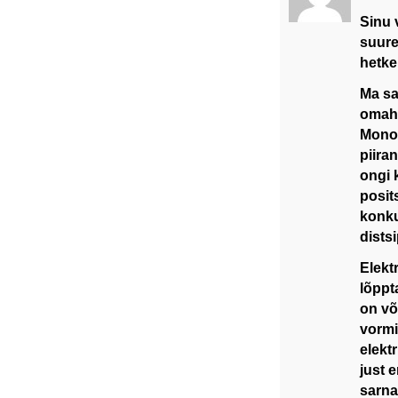
Sinu 
suure
hetke
Ma sa
omahi
Monop
piira
ongi 
posit
konku
distsi
Elekt
lõppt
on võ
vormi
elekt
just 
sarna