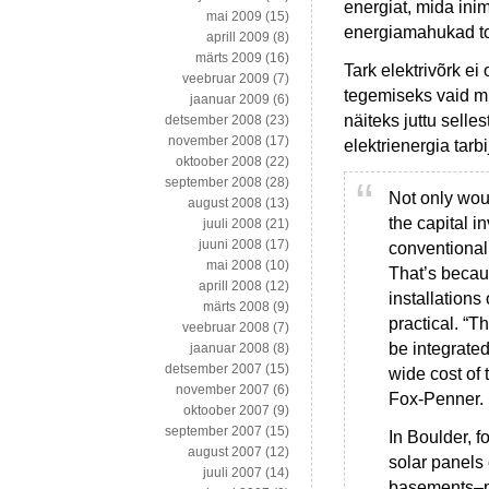
energiat, mida in
mai 2009
(15)
energiamahukad to
aprill 2009
(8)
märts 2009
(16)
Tark elektrivõrk ei
veebruar 2009
(7)
tegemiseks vaid mik
jaanuar 2009
(6)
näiteks juttu selles
detsember 2008
(23)
november 2008
(17)
elektrienergia tarb
oktoober 2008
(22)
september 2008
(28)
Not only wou
august 2008
(13)
the capital 
juuli 2008
(21)
juuni 2008
(17)
conventional
mai 2008
(10)
That’s becau
aprill 2008
(12)
installation
märts 2008
(9)
practical. “
veebruar 2008
(7)
be integrated
jaanuar 2008
(8)
detsember 2007
(15)
wide cost of 
november 2007
(6)
Fox-Penner.
oktoober 2007
(9)
september 2007
(15)
In Boulder, f
august 2007
(12)
solar panels 
juuli 2007
(14)
basements–pa