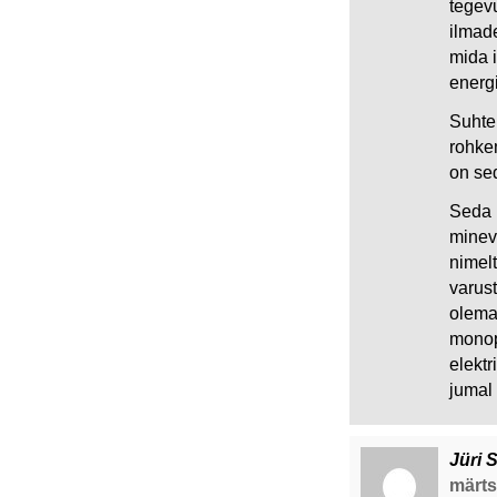
tegev
ilmade
mida 
energ
Suhtel
rohke
on se
Seda 
minevi
nimelt
varust
olema
monopo
elektr
jumal 
Jüri 
märts 