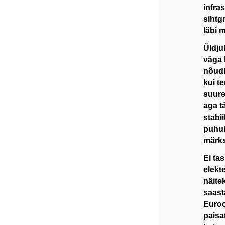
infra
sihtg
läbi 
Üldju
väga 
nõudl
kui t
suure
aga t
stabi
puhul
märks
Ei ta
elekte
näite
saast
Euroo
paisa