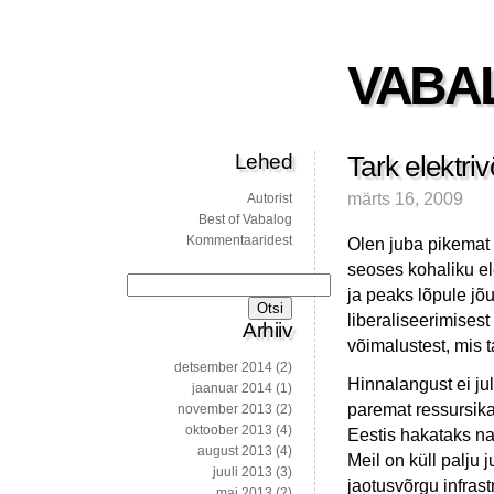
VABA
Lehed
Tark elektri
märts 16, 2009
Autorist
Best of Vabalog
Kommentaaridest
Olen juba pikemat 
seoses kohaliku ele
Otsi:
ja peaks lõpule jõ
liberaliseerimisest
Arhiiv
võimalustest, mis 
detsember 2014
(2)
Hinnalangust ei jul
jaanuar 2014
(1)
paremat ressursika
november 2013
(2)
oktoober 2013
(4)
Eestis hakataks na
august 2013
(4)
Meil on küll palju 
juuli 2013
(3)
jaotusvõrgu infrast
mai 2013
(2)