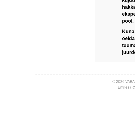
kujut
hakka
eksper
pool.
Kuna 
öelda
tuuma
juurd
© 2026 VABA
Entries (R