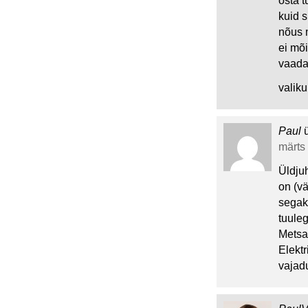
osta t
kuid s
nõus 
ei mõ
vaadat
valiku
Paul
märts 
Üldjuh
on (vä
segak
tuule
Metsat
Elektr
vajad