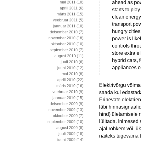
ahead as pow
mai 2011
(10)
aprill 2011
(6)
starts to pla
märts 2011
(15)
clean energy
veebruar 2011
(5)
transport po
jaanuar 2011
(10)
hungry citie
detsember 2010
(7)
power is like
november 2010
(18)
oktoober 2010
(10)
controls thro
september 2010
(7)
store extra el
august 2010
(11)
hybrid cars, 
juuli 2010
(6)
appliances on
juuni 2010
(12)
mai 2010
(8)
aprill 2010
(22)
Elektrivõrgu võim
märts 2010
(16)
saada kui edastada
veebruar 2010
(9)
jaanuar 2010
(15)
Erinevate elektrie
detsember 2009
(9)
läbi hinnasignaali
november 2009
(13)
hind) ületamisele n
oktoober 2009
(7)
lülitada. Inimesed
september 2009
(10)
august 2009
(8)
ajal rohkem või l
juuli 2009
(18)
näiteks tugevama t
juuni 2009
(14)