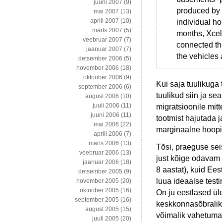
juuni 2007
(9)
produced by t
mai 2007
(13)
aprill 2007
(10)
individual h
märts 2007
(5)
months, Xcel
veebruar 2007
(7)
connected the
jaanuar 2007
(7)
the vehicles
detsember 2006
(5)
november 2006
(18)
oktoober 2006
(9)
Kui saja tuulikuga 
september 2006
(6)
tuulikud siin ja se
august 2006
(10)
juuli 2006
(11)
migratsioonile mit
juuni 2006
(11)
tootmist hajutada 
mai 2006
(22)
marginaalne hoopi
aprill 2006
(7)
märts 2006
(13)
Tõsi, praeguse sei
veebruar 2006
(13)
just kõige odavam
jaanuar 2006
(18)
8 aastat), kuid Eest
detsember 2005
(9)
luua ideaalse test
november 2005
(20)
oktoober 2005
(16)
On ju eestlased ü
september 2005
(16)
keskkonnasõbralik
august 2005
(15)
võimalik vahetumat
juuli 2005
(20)