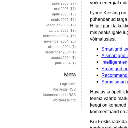
võrku energiat mü
juuni 2005
(27)
mai 2005
(17)
Lynne Kiesling on 
aprill 2005
(13)
pühendanud targa e
märts 2005
(16)
veebruar 2005
(12)
Hiljuti pani ta kok
jaanuar 2005
(13)
mis peaks igale lu
detsember 2004
(15)
võimalustest:
november 2004
(20)
oktoober 2004
(7)
Smart grid te
september 2004
(1)
A smart grid i
august 2004
(1)
Intelligent e
juuli 2004
(1)
Smart grid an
Meta
Recommendatio
Some smart 
Logi sisse
Postituste RSS
Huvitav ja õpetlik
Kommentaaride RSS
teema väärib märks
WordPress.org
keegi on kohanud ta
kommentaarid on a
Kui Eestis rääkida m