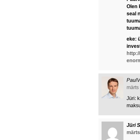
Olen 
seal 
tuuma
tuuma
eke: 
inves
http:
enorm
Paul
märts 
Jüri: 
maks
Jüri 
märts 