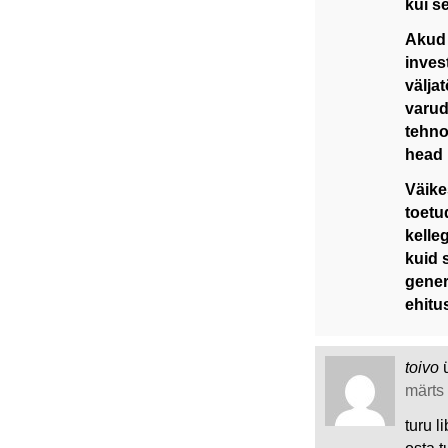
kui s
Akud 
inves
välja
varud
tehno
head 
Väike
toetu
kelle
kuid 
gener
ehitu
toivo
märts 
turu l