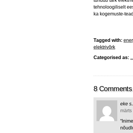
tundub tark elektri
tehnoloogiliselt ee
ka kogemuste-tead
Tagged with:
ener
elektrivõrk
Categorised as:
..
8 Comments
eke s.
märts 
“Inim
nõudl