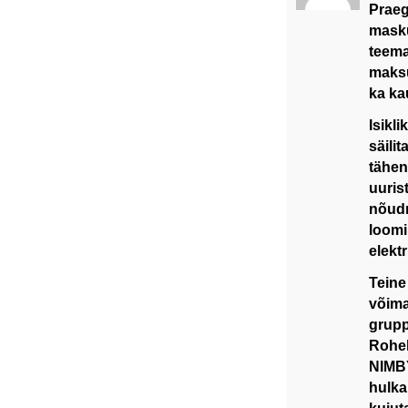
Praeg
masku
teema
maksu
ka ka
Isikl
säili
tähen
uurist
nõudm
loomi
elekt
Teine
võima
grupp
Rohel
NIMBY
hulka