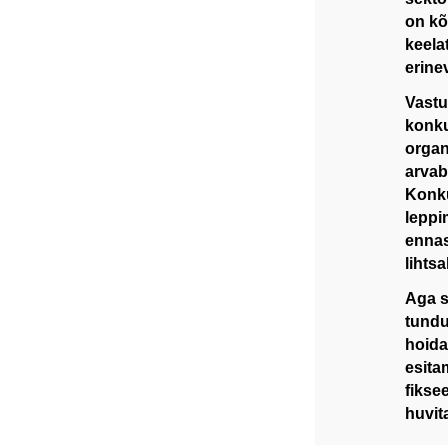
on kõ
keela
erine
Vastu
konku
organ
arvab
Konku
leppi
ennas
lihts
Aga s
tundub
hoida
esita
fikse
huvit