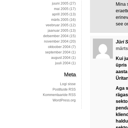
juuni 2005
(27)
Mina s
mai 2005
(17)
eraett
aprill 2005
(13)
erine
märts 2005
(16)
see on
veebruar 2005
(12)
jaanuar 2005
(13)
detsember 2004
(15)
Jüri 
november 2004
(20)
oktoober 2004
(7)
märts 
september 2004
(1)
august 2004
(1)
Kui j
juuli 2004
(1)
üpris 
aasta
Meta
Ürita
Logi sisse
Aga s
Postituste RSS
rägas
Kommentaaride RSS
WordPress.org
sekto
penda
kliend
haldu
sekto