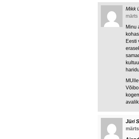
Mikk
märts 
Minu 
kohas,
Eesti 
erase
samad
kultu
harid
MUlle 
Võibol
kogem
avalik
Jüri 
märts 