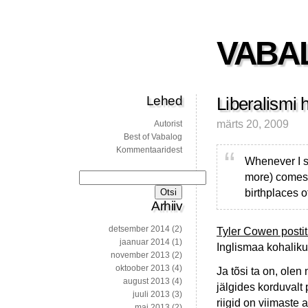
VABA
Lehed
Liberalismi h
märts 20, 2009
Autorist
Best of Vabalog
Kommentaaridest
Whenever I st
more) comes 
Otsi:
birthplaces of
Arhiiv
detsember 2014
(2)
Tyler Cowen postit
jaanuar 2014
(1)
Inglismaa kohaliku
november 2013
(2)
oktoober 2013
(4)
Ja tõsi ta on, ole
august 2013
(4)
jälgides korduvalt
juuli 2013
(3)
riigid on viimaste
mai 2013
(2)