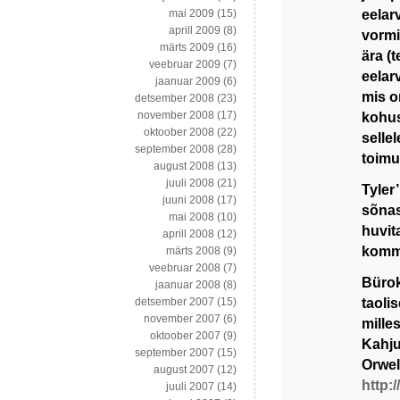
eelar
mai 2009
(15)
aprill 2009
(8)
vormid
märts 2009
(16)
ära (t
veebruar 2009
(7)
eelar
jaanuar 2009
(6)
mis o
detsember 2008
(23)
november 2008
(17)
kohus
oktoober 2008
(22)
selle
september 2008
(28)
toimu
august 2008
(13)
juuli 2008
(21)
Tyler’
juuni 2008
(17)
sõnas
mai 2008
(10)
huvit
aprill 2008
(12)
komme
märts 2008
(9)
veebruar 2008
(7)
Bürok
jaanuar 2008
(8)
taoli
detsember 2007
(15)
november 2007
(6)
mille
oktoober 2007
(9)
Kahju
september 2007
(15)
Orwel
august 2007
(12)
http:
juuli 2007
(14)