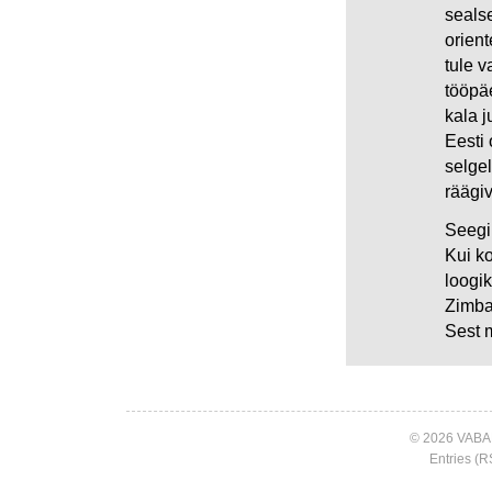
sealse
orient
tule v
tööpä
kala 
Eesti
selge
räägiv
Seegi
Kui ko
loogik
Zimba
Sest 
© 2026 VABA
Entries (R