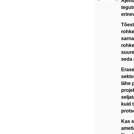
Ajend
tegut
erine
Tõest
rohke
sarna
rohke
suure
seda 
Erase
sekto
lähe 
proje
selja
kuid 
prots
Kas sa
ameti