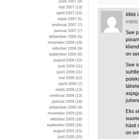
juuni 2007
(9)
mai 2007
(13)
aprill 2007
(10)
Mikk
märts 2007
(5)
märts 
veebruar 2007
(7)
jaanuar 2007
(7)
See p
detsember 2006
(5)
piira
november 2006
(18)
kliend
oktoober 2006
(9)
on se
september 2006
(6)
august 2006
(10)
See s
juuli 2006
(11)
suhtle
juuni 2006
(11)
mai 2006
(22)
poleks
aprill 2006
(7)
tähel
märts 2006
(13)
asjaga
veebruar 2006
(13)
juhend
jaanuar 2006
(18)
detsember 2005
(9)
Eks s
november 2005
(20)
suurem
oktoober 2005
(16)
hästi 
september 2005
(16)
august 2005
(15)
on om
juuli 2005
(20)