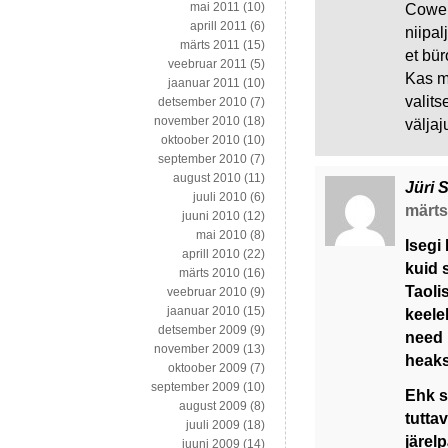
mai 2011
(10)
Coweni
aprill 2011
(6)
niipa
märts 2011
(15)
et bü
veebruar 2011
(5)
Kas m
jaanuar 2011
(10)
valit
detsember 2010
(7)
november 2010
(18)
välja
oktoober 2010
(10)
september 2010
(7)
august 2010
(11)
Jüri 
juuli 2010
(6)
märts 
juuni 2010
(12)
mai 2010
(8)
Isegi
aprill 2010
(22)
kuid 
märts 2010
(16)
Taoli
veebruar 2010
(9)
jaanuar 2010
(15)
keele
detsember 2009
(9)
need 
november 2009
(13)
heaks
oktoober 2009
(7)
september 2009
(10)
Ehk s
august 2009
(8)
tuttav
juuli 2009
(18)
järel
juuni 2009
(14)