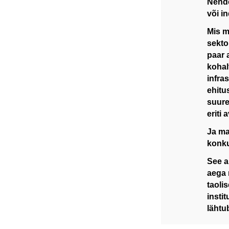
Nende
või i
Mis m
sekto
paar 
kohal
infra
ehitu
suure
eriti 
Ja ma
konku
See a
aega 
taoli
insti
lähtu