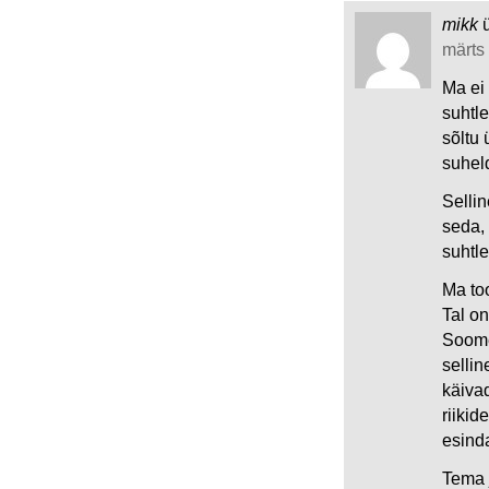
mikk
märts 
Ma ei 
suhtl
sõltu 
suhel
Sellin
seda, 
suhtle
Ma too
Tal on
Soome
sellin
käivad
riikid
esind
Tema j