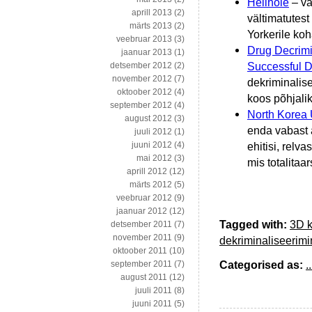
Hellhole
– va
aprill 2013
(2)
vältimatutes
märts 2013
(2)
Yorkerile koh
veebruar 2013
(3)
Drug Decrimin
jaanuar 2013
(1)
Successful D
detsember 2012
(2)
november 2012
(7)
dekriminalise
oktoober 2012
(4)
koos põhjalik
september 2012
(4)
North Korea 
august 2012
(3)
enda vabast 
juuli 2012
(1)
juuni 2012
(4)
ehitisi, relva
mai 2012
(3)
mis totalitaar
aprill 2012
(12)
märts 2012
(5)
veebruar 2012
(9)
jaanuar 2012
(12)
Tagged with:
3D k
detsember 2011
(7)
november 2011
(9)
dekriminaliseerim
oktoober 2011
(10)
Categorised as:
..
september 2011
(7)
august 2011
(12)
juuli 2011
(8)
juuni 2011
(5)