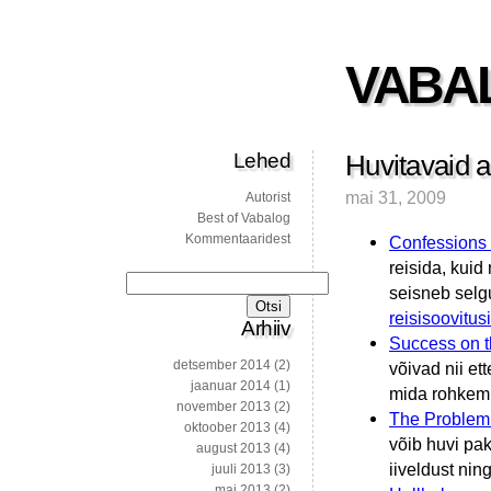
VABA
Lehed
Huvitavaid a
mai 31, 2009
Autorist
Best of Vabalog
Kommentaaridest
Confessions o
reisida, kuid
Otsi:
seisneb selgub
reisisoovitusi
Arhiiv
Success on t
detsember 2014
(2)
võivad nii et
jaanuar 2014
(1)
mida rohkem 
november 2013
(2)
The Problem
oktoober 2013
(4)
võib huvi pak
august 2013
(4)
iiveldust nin
juuli 2013
(3)
mai 2013
(2)