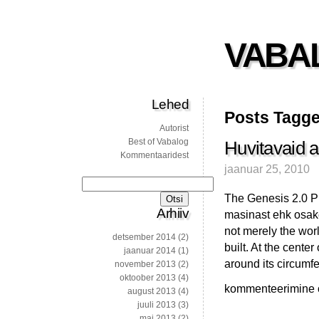
VABA
Lehed
Posts Tagge
Autorist
Best of Vabalog
Huvitavaid ar
Kommentaaridest
jaanuar 25, 2010
Otsi:
The Genesis 2.0 Pr
Arhiiv
masinast ehk osakes
not merely the worl
detsember 2014
(2)
built. At the center
jaanuar 2014
(1)
around its circumf
november 2013
(2)
oktoober 2013
(4)
Huvitavaid
kommenteerimine on
august 2013
(4)
artikleid
juuli 2013
(3)
mai 2013
(2)