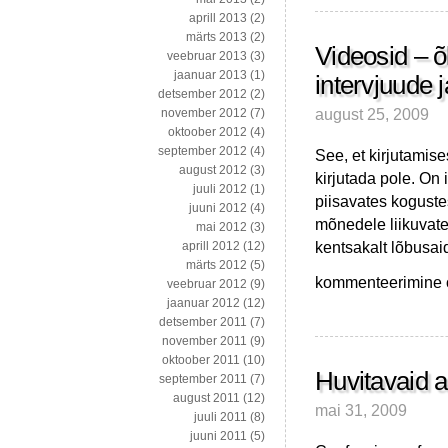
aprill 2013
(2)
märts 2013
(2)
Videosid – õ
veebruar 2013
(3)
jaanuar 2013
(1)
intervjuude 
detsember 2012
(2)
august 25, 2009
november 2012
(7)
oktoober 2012
(4)
september 2012
(4)
See, et kirjutamise
august 2012
(3)
kirjutada pole. On 
juuli 2012
(1)
piisavates kogustes
juuni 2012
(4)
mõnedele liikuvate
mai 2012
(3)
kentsakalt lõbusa
aprill 2012
(12)
märts 2012
(5)
Videosid
kommenteerimine on
veebruar 2012
(9)
–
jaanuar 2012
(12)
õllereklaamidest,
detsember 2011
(7)
lahkamiste,
november 2011
(9)
intervjuude
oktoober 2011
(10)
ja
Huvitavaid a
september 2011
(7)
ettekanneteni
august 2011
(12)
mai 31, 2009
juuli 2011
(8)
juuni 2011
(5)