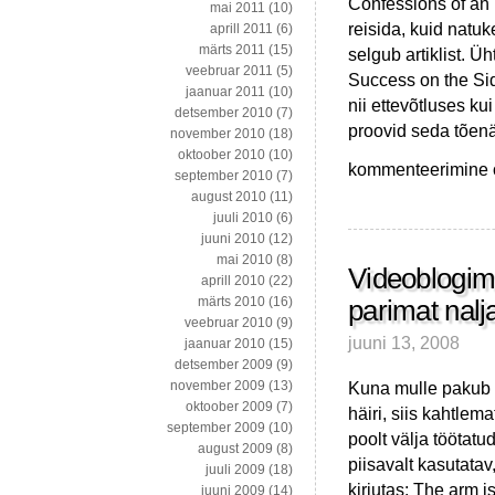
Confessions of an 
mai 2011
(10)
reisida, kuid natuk
aprill 2011
(6)
märts 2011
(15)
selgub artiklist. Üh
veebruar 2011
(5)
Success on the Sid
jaanuar 2011
(10)
nii ettevõtluses ku
detsember 2010
(7)
proovid seda tõenä
november 2010
(18)
oktoober 2010
(10)
Huvitavaid
kommenteerimine on
september 2010
(7)
artikleid
august 2010
(11)
laiast
juuli 2010
(6)
maailmast
juuni 2010
(12)
mai 2010
(8)
Videoblogimi
aprill 2010
(22)
märts 2010
(16)
parimat nalj
veebruar 2010
(9)
juuni 13, 2008
jaanuar 2010
(15)
detsember 2009
(9)
Kuna mulle pakub t
november 2009
(13)
oktoober 2009
(7)
häiri, siis kahtle
september 2009
(10)
poolt välja töötat
august 2009
(8)
piisavalt kasutatav
juuli 2009
(18)
kirjutas: The arm i
juuni 2009
(14)