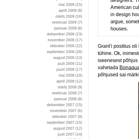
designers. He
mai 2009
(15)
American cul
aprill 2009
(8)
in design hou
märts 2009
(16)
argue, somet
veebruar 2009
(7)
houses.
jaanuar 2009
(6)
detsember 2008
(23)
november 2008
(17)
Grant’i postitus oli
oktoober 2008
(22)
september 2008
(28)
tühine. Ok, inimes
august 2008
(13)
iseenesest põhjus 
juuli 2008
(21)
vahetada
Bonaqu
juuni 2008
(17)
põhjused sai märks
mai 2008
(10)
aprill 2008
(12)
märts 2008
(9)
veebruar 2008
(7)
jaanuar 2008
(8)
detsember 2007
(15)
november 2007
(6)
oktoober 2007
(9)
september 2007
(15)
august 2007
(12)
juuli 2007
(14)