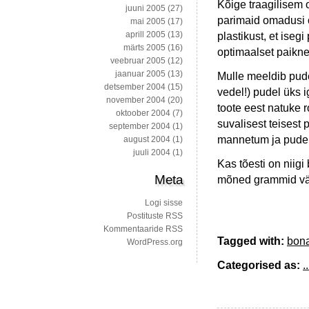
Kõige traagilisem 
juuni 2005
(27)
parimaid omadusi o
mai 2005
(17)
aprill 2005
(13)
plastikust, et iseg
märts 2005
(16)
optimaalset paikne
veebruar 2005
(12)
jaanuar 2005
(13)
Mulle meeldib pude
detsember 2004
(15)
vedel!) pudel üks i
november 2004
(20)
toote eest natuke
oktoober 2004
(7)
suvalisest teisest 
september 2004
(1)
mannetum ja pudel 
august 2004
(1)
juuli 2004
(1)
Kas tõesti on niigi
Meta
mõned grammid vä
Logi sisse
Postituste RSS
Kommentaaride RSS
Tagged with:
bon
WordPress.org
Categorised as:
..