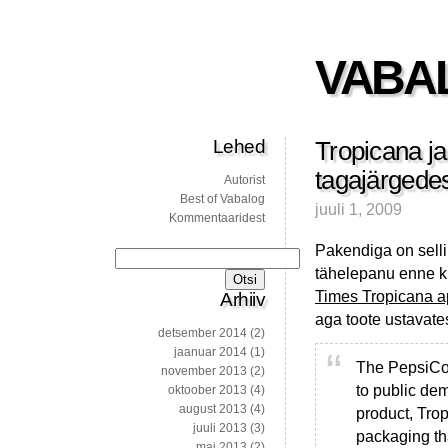
VABA
Lehed
Tropicana j
tagajärgede
Autorist
Best of Vabalog
juuli 1, 2009
Kommentaaridest
Pakendiga on selli
Otsi:
tähelepanu enne ku
Times Tropicana a
Arhiiv
aga toote ustavates
detsember 2014
(2)
jaanuar 2014
(1)
The PepsiCo 
november 2013
(2)
to public de
oktoober 2013
(4)
august 2013
(4)
product, Tro
juuli 2013
(3)
packaging th
mai 2013
(2)