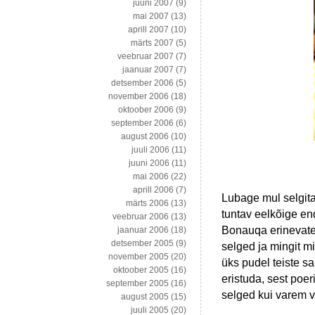
juuni 2007
(9)
mai 2007
(13)
aprill 2007
(10)
märts 2007
(5)
veebruar 2007
(7)
jaanuar 2007
(7)
detsember 2006
(5)
november 2006
(18)
oktoober 2006
(9)
september 2006
(6)
august 2006
(10)
juuli 2006
(11)
juuni 2006
(11)
mai 2006
(22)
aprill 2006
(7)
Lubage mul selgit
märts 2006
(13)
tuntav eelkõige en
veebruar 2006
(13)
Bonauqa erinevate 
jaanuar 2006
(18)
detsember 2005
(9)
selged ja mingit m
november 2005
(20)
üks pudel teiste sa
oktoober 2005
(16)
eristuda, sest poer
september 2005
(16)
selged kui varem 
august 2005
(15)
juuli 2005
(20)