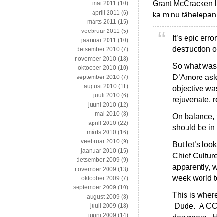
Grant McCracken li
mai 2011
(10)
aprill 2011
(6)
ka minu tähelepanu
märts 2011
(15)
veebruar 2011
(5)
It’s epic err
jaanuar 2011
(10)
destruction o
detsember 2010
(7)
november 2010
(18)
So what was 
oktoober 2010
(10)
D’Amore aske
september 2010
(7)
august 2010
(11)
objective was
juuli 2010
(6)
rejuvenate, r
juuni 2010
(12)
mai 2010
(8)
On balance, 
aprill 2010
(22)
should be in 
märts 2010
(16)
veebruar 2010
(9)
But let’s loo
jaanuar 2010
(15)
Chief Culture 
detsember 2009
(9)
apparently, 
november 2009
(13)
week world t
oktoober 2009
(7)
september 2009
(10)
This is wher
august 2009
(8)
Dude. A CCO 
juuli 2009
(18)
juuni 2009
(14)