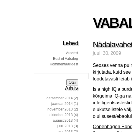
VABA
Lehed
Nädalavahet
juuli 30, 2009
Autorist
Best of Vabalog
Kommentaaridest
Seoses venna pulm
kirjutada, kuid see
Otsi:
loodetavasti leiab 
Arhiiv
Is a high IQ a bur
kõrgeima IQ-ga nais
detsember 2014
(2)
intelligentsustesti
jaanuar 2014
(1)
elukutselistele vä
november 2013
(2)
oktoober 2013
(4)
olulisusest/ebaolul
august 2013
(4)
Copenhagen Ponde
juuli 2013
(3)
mai 2013
(2)