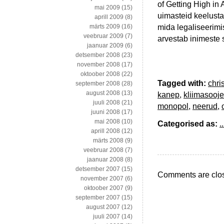
of Getting High in 
mai 2009
(15)
uimasteid keelusta
aprill 2009
(8)
mida legaliseerimi
märts 2009
(16)
veebruar 2009
(7)
arvestab inimeste 
jaanuar 2009
(6)
detsember 2008
(23)
november 2008
(17)
oktoober 2008
(22)
Tagged with:
chri
september 2008
(28)
august 2008
(13)
kanep
,
kliimasooj
juuli 2008
(21)
monopol
,
neerud
,
juuni 2008
(17)
mai 2008
(10)
Categorised as:
..
aprill 2008
(12)
märts 2008
(9)
veebruar 2008
(7)
jaanuar 2008
(8)
detsember 2007
(15)
Comments are clo
november 2007
(6)
oktoober 2007
(9)
september 2007
(15)
august 2007
(12)
juuli 2007
(14)