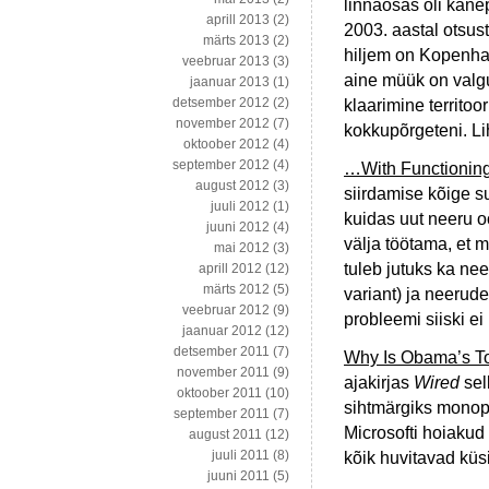
linnaosas oli kanep
aprill 2013
(2)
2003. aastal otsust
märts 2013
(2)
hiljem on Kopenhaa
veebruar 2013
(3)
aine müük on valgu
jaanuar 2013
(1)
detsember 2012
(2)
klaarimine territo
november 2012
(7)
kokkupõrgeteni. Lih
oktoober 2012
(4)
september 2012
(4)
…With Functioning 
august 2012
(3)
siirdamise kõige s
juuli 2012
(1)
kuidas uut neeru o
juuni 2012
(4)
välja töötama, et 
mai 2012
(3)
tuleb jutuks ka ne
aprill 2012
(12)
märts 2012
(5)
variant) ja neerud
veebruar 2012
(9)
probleemi siiski ei
jaanuar 2012
(12)
detsember 2011
(7)
Why Is Obama’s To
november 2011
(9)
ajakirjas
Wired
sel
oktoober 2011
(10)
sihtmärgiks monopol
september 2011
(7)
Microsofti hoiakud
august 2011
(12)
juuli 2011
(8)
kõik huvitavad küs
juuni 2011
(5)