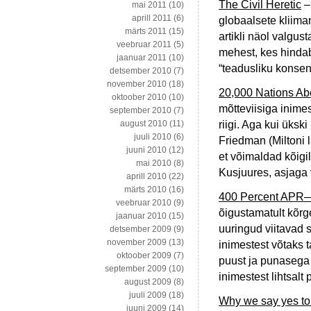
The Civil Heretic
–
mai 2011
(10)
aprill 2011
(6)
globaalsete kliim
märts 2011
(15)
artikli näol valgus
veebruar 2011
(5)
mehest, kes hindab
jaanuar 2011
(10)
“teadusliku konsen
detsember 2010
(7)
november 2010
(18)
20,000 Nations Ab
oktoober 2010
(10)
mõtteviisiga inime
september 2010
(7)
riigi. Aga kui ükski
august 2010
(11)
juuli 2010
(6)
Friedman (Miltoni 
juuni 2010
(12)
et võimaldad kõigi
mai 2010
(8)
Kusjuures, asjaga v
aprill 2010
(22)
märts 2010
(16)
400 Percent APR—
veebruar 2010
(9)
õigustamatult kõrg
jaanuar 2010
(15)
uuringud viitavad s
detsember 2009
(9)
november 2009
(13)
inimestest võtaks t
oktoober 2009
(7)
puust ja punasega 
september 2009
(10)
inimestest lihtsalt p
august 2009
(8)
juuli 2009
(18)
Why we say yes to
juuni 2009
(14)