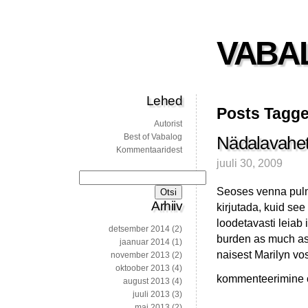
VABA
Lehed
Posts Tagge
Autorist
Best of Vabalog
Nädalavahet
Kommentaaridest
juuli 30, 2009
Otsi:
Seoses venna pulm
Arhiiv
kirjutada, kuid see
loodetavasti leiab 
detsember 2014
(2)
burden as much as
jaanuar 2014
(1)
naisest Marilyn vos
november 2013
(2)
oktoober 2013
(4)
Nädalavahetuse
kommenteerimine on
august 2013
(4)
lugemist
juuli 2013
(3)
mai 2013
(2)