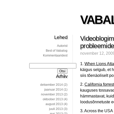
VABA
Lehed
Videoblogimi
probleemide
Autorist
Best of Vabalog
november 12, 200
Kommentaaridest
1.
When Lions Atta
Otsi:
käigus selgub, et 
siis tõenäoliselt 
Arhiiv
2.
California forres
detsember 2014
(2)
jaanuar 2014
(1)
kauguses tossavad 
november 2013
(2)
hämmastavat, kuid 
oktoober 2013
(4)
loodusõnnetuste ee
august 2013
(4)
juuli 2013
(3)
3. Across the USA 
mai 2013
(2)