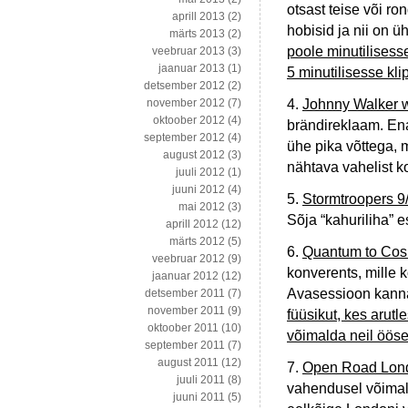
otsast teise või r
aprill 2013
(2)
hobisid ja nii on 
märts 2013
(2)
poole minutilisesse
veebruar 2013
(3)
jaanuar 2013
(1)
5 minutilisesse kli
detsember 2012
(2)
4.
Johnny Walker 
november 2012
(7)
oktoober 2012
(4)
brändireklaam. Ena
september 2012
(4)
ühe pika võttega, 
august 2012
(3)
nähtava vahelist k
juuli 2012
(1)
juuni 2012
(4)
5.
Stormtroopers 9
mai 2012
(3)
Sõja “kahuriliha” 
aprill 2012
(12)
märts 2012
(5)
6.
Quantum to Co
veebruar 2012
(9)
konverents, mille 
jaanuar 2012
(12)
Avasessioon kanna
detsember 2011
(7)
november 2011
(9)
füüsikut, kes arutl
oktoober 2011
(10)
võimalda neil ööse
september 2011
(7)
august 2011
(12)
7.
Open Road Lond
juuli 2011
(8)
vahendusel võimalus
juuni 2011
(5)