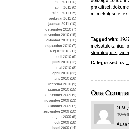
eelkõige Londoni v
mai 2011
(10)
praktiliselt dokum
aprill 2011
(6)
märts 2011
(15)
mitmekülgse ettek
veebruar 2011
(5)
jaanuar 2011
(10)
detsember 2010
(7)
november 2010
(18)
Tagged with:
192
oktoober 2010
(10)
metsatulekahjud
,
september 2010
(7)
august 2010
(11)
stormtoopers
,
vide
juuli 2010
(6)
Categorised as:
..
juuni 2010
(12)
mai 2010
(8)
aprill 2010
(22)
märts 2010
(16)
veebruar 2010
(9)
jaanuar 2010
(15)
One Comme
detsember 2009
(9)
november 2009
(13)
oktoober 2009
(7)
G.M :)
september 2009
(10)
novem
august 2009
(8)
juuli 2009
(18)
Ausalt
juuni 2009
(14)