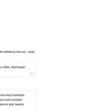
 milleks ta hea on – kuid
iiga väike, ebamugav
n some ways enhance
ideos and courses,
 device also seems