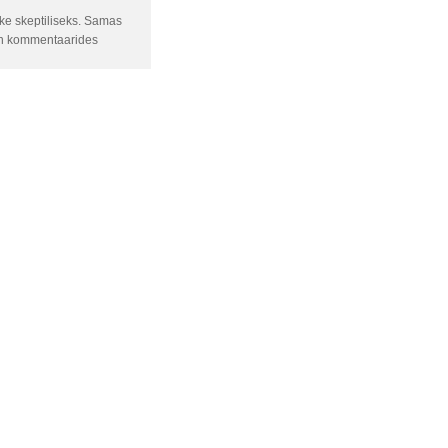
uke skeptiliseks. Samas
Jaan kommentaarides