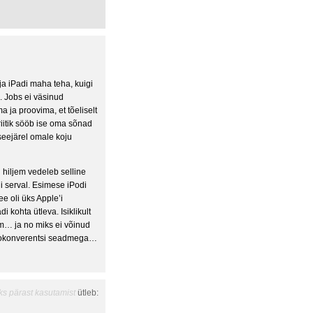
ja iPadi maha teha, kuigi
 Jobs ei väsinud
 ja proovima, et tõeliselt
riitik sööb ise oma sõnad
seejärel omale koju
hiljem vedeleb selline
ni serval. Esimese iPodi
ee oli üks Apple’i
i kohta ütleva. Isiklikult
em… ja no miks ei võinud
deokonverentsi seadmega…
ks pärast kasutamist
ütleb: