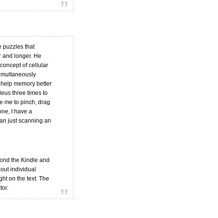
e puzzles that
r and longer. He
oncept of cellular
 simultaneously
o help memory better
cleus three times to
re me to pinch, drag
one, I have a
han just scanning an
yond the Kindle and
out individual
ght on the text. The
tor.