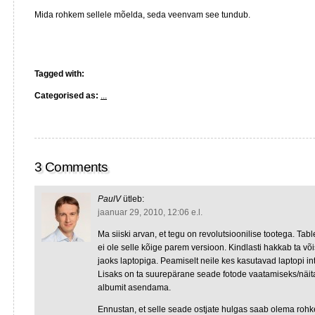
Mida rohkem sellele mõelda, seda veenvam see tundub.
Tagged with:
Categorised as:
...
3 Comments
PaulV
ütleb:
jaanuar 29, 2010, 12:06 e.l.
Ma siiski arvan, et tegu on revolutsioonilise tootega. Tabl
ei ole selle kõige parem versioon. Kindlasti hakkab ta v
jaoks laptopiga. Peamiselt neile kes kasutavad laptopi in
Lisaks on ta suurepärane seade fotode vaatamiseks/näit
albumit asendama.
Ennustan, et selle seade ostjate hulgas saab olema rohkem