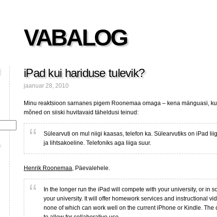
VABALOG
iPad kui hariduse tulevik?
jaanuar 28, 2010
Minu reaktsioon sarnanes pigem Roonemaa omaga – kena mänguasi, kuid
mõned on siiski huvitavaid täheldusi teinud:
Sülearvuti on mul niigi kaasas, telefon ka. Sülearvutiks on iPad l
ja lihtsakoeline. Telefoniks aga liiga suur.
Henrik Roonemaa
, Päevalehele.
In the longer run the iPad will compete with your university, or i
your university. It will offer homework services and instructional v
none of which can work well on the current iPhone or Kindle. The