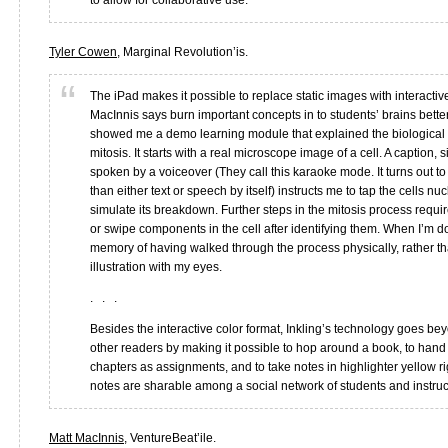
to allow for collaborative use.
Tyler Cowen
, Marginal Revolution’is.
The iPad makes it possible to replace static images with interactiv
MacInnis says burn important concepts in to students’ brains bette
showed me a demo learning module that explained the biological c
mitosis. It starts with a real microscope image of a cell. A caption,
spoken by a voiceover (They call this karaoke mode. It turns out t
than either text or speech by itself) instructs me to tap the cells nu
simulate its breakdown. Further steps in the mitosis process requi
or swipe components in the cell after identifying them. When I’m d
memory of having walked through the process physically, rather t
illustration with my eyes.
. . .
Besides the interactive color format, Inkling’s technology goes be
other readers by making it possible to hop around a book, to hand 
chapters as assignments, and to take notes in highlighter yellow ri
notes are sharable among a social network of students and instruc
Matt MacInnis
, VentureBeat’ile.