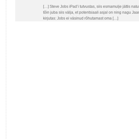
[…] Steve Jobs iPad’i tutvustas, siis esmamulje jättis nat
tõin juba siis välja, et potentsiaali asjal on ning nagu 
kirjutas: Jobs ei väsinud rõhutamast oma […]