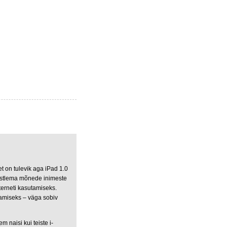
et on tulevik aga iPad 1.0
õistlema mõnede inimeste
terneti kasutamiseks.
amiseks – väga sobiv
 naisi kui teiste i-