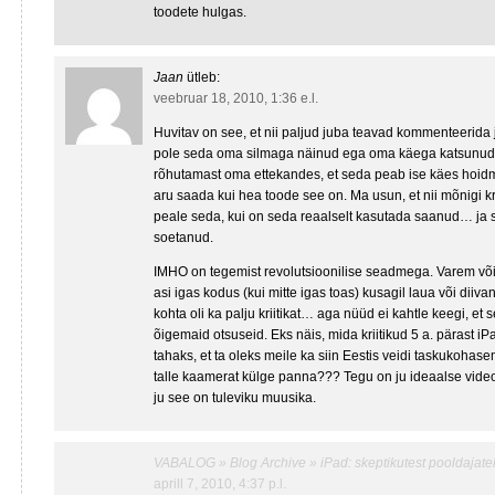
toodete hulgas.
Jaan
ütleb:
veebruar 18, 2010, 1:36 e.l.
Huvitav on see, et nii paljud juba teavad kommenteerida 
pole seda oma silmaga näinud ega oma käega katsunud.
rõhutamast oma ettekandes, et seda peab ise käes hoidma
aru saada kui hea toode see on. Ma usun, et nii mõnigi k
peale seda, kui on seda reaalselt kasutada saanud… ja 
soetanud.
IMHO on tegemist revolutsioonilise seadmega. Varem või 
asi igas kodus (kui mitte igas toas) kusagil laua või diiva
kohta oli ka palju kriitikat… aga nüüd ei kahtle keegi, et s
õigemaid otsuseid. Eks näis, mida kriitikud 5 a. pärast iPad
tahaks, et ta oleks meile ka siin Eestis veidi taskukohas
talle kaamerat külge panna??? Tegu on ju ideaalse vi
ju see on tuleviku muusika.
VABALOG » Blog Archive » iPad: skeptikutest pooldajate
aprill 7, 2010, 4:37 p.l.