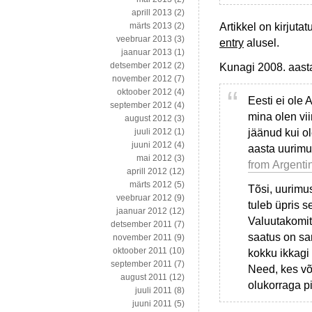
aprill 2013
(2)
Artikkel on kirjutat
märts 2013
(2)
veebruar 2013
(3)
entry
alusel.
jaanuar 2013
(1)
detsember 2012
(2)
Kunagi 2008. aasta
november 2012
(7)
oktoober 2012
(4)
Eesti ei ole 
september 2012
(4)
mina olen vi
august 2012
(3)
jäänud kui o
juuli 2012
(1)
juuni 2012
(4)
aasta uurim
mai 2012
(3)
from Argenti
aprill 2012
(12)
märts 2012
(5)
Tõsi, uurimu
veebruar 2012
(9)
tuleb üpris se
jaanuar 2012
(12)
Valuutakomit
detsember 2011
(7)
saatus on sam
november 2011
(9)
oktoober 2011
(10)
kokku ikkagi
september 2011
(7)
Need, kes võ
august 2011
(12)
olukorraga pi
juuli 2011
(8)
juuni 2011
(5)