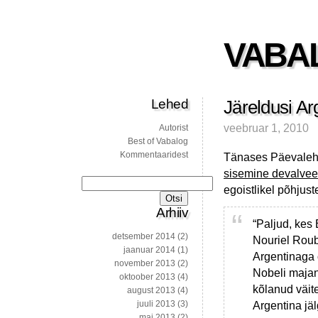
VABA
Lehed
Järeldusi Arg
veebruar 1, 2010
Autorist
Best of Vabalog
Kommentaaridest
Tänases Päevalehes
sisemine devalveer
Otsi:
egoistlikel põhjuste
Arhiiv
“Paljud, kes
detsember 2014
(2)
Nouriel Roub
jaanuar 2014
(1)
Argentinaga 
november 2013
(2)
Nobeli maja
oktoober 2013
(4)
kõlanud väite
august 2013
(4)
juuli 2013
(3)
Argentina jä
mai 2013
(2)