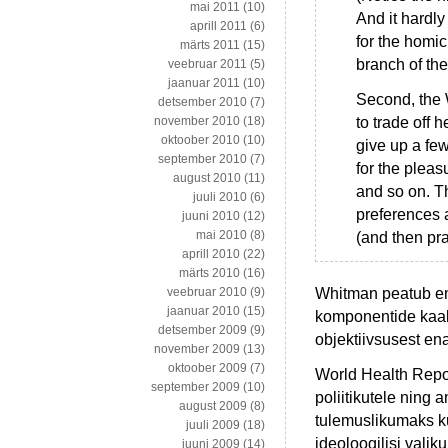
mai 2011
(10)
And it hardl
aprill 2011
(6)
for the homic
märts 2011
(15)
branch of th
veebruar 2011
(5)
jaanuar 2011
(10)
Second, the 
detsember 2010
(7)
to trade off 
november 2010
(18)
oktoober 2010
(10)
give up a few
september 2010
(7)
for the pleas
august 2010
(11)
and so on. T
juuli 2010
(6)
preferences 
juuni 2010
(12)
mai 2010
(8)
(and then pra
aprill 2010
(22)
märts 2010
(16)
Whitman peatub en
veebruar 2010
(9)
jaanuar 2010
(15)
komponentide kaalu
detsember 2009
(9)
objektiivsusest ena
november 2009
(13)
oktoober 2009
(7)
World Health Report
september 2009
(10)
poliitikutele ning 
august 2009
(8)
tulemuslikumaks k
juuli 2009
(18)
ideoloogilisi valik
juuni 2009
(14)