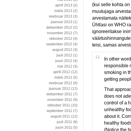
(kui selle kohta o
aprill 2013
(2)
muutujaga arvestam
märts 2013
(2)
veebruar 2013
(3)
arvestamata näitek
jaanuar 2013
(1)
Ühtlasi on WHO rap
detsember 2012
(2)
ignoreeritakse ini
november 2012
(7)
väärtushinnangute
oktoober 2012
(4)
september 2012
(4)
teisi, samas arvest
august 2012
(3)
juuli 2012
(1)
In other wor
juuni 2012
(4)
responsible n
mai 2012
(3)
smoking in the
aprill 2012
(12)
märts 2012
(5)
getting peopl
veebruar 2012
(9)
jaanuar 2012
(12)
That approach
detsember 2011
(7)
does not adeq
november 2011
(9)
control of a h
oktoober 2011
(10)
unhealthy foo
september 2011
(7)
about it. Con
august 2011
(12)
juuli 2011
(8)
healthy foods
juuni 2011
(5)
(Notice the h