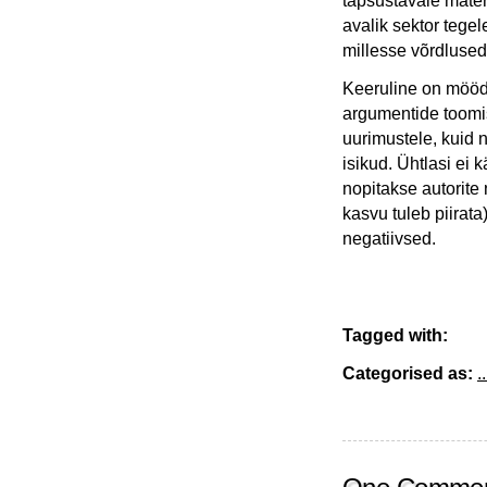
täpsustavale materj
avalik sektor tege
millesse võrdlused
Keeruline on mööda
argumentide toomis
uurimustele, kuid
isikud. Ühtlasi ei 
nopitakse autorite 
kasvu tuleb piirat
negatiivsed.
Tagged with:
Categorised as:
..