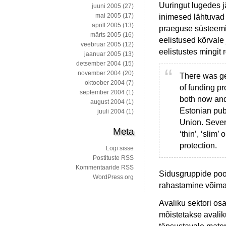
Uuringut lugedes j
juuni 2005
(27)
mai 2005
(17)
inimesed lähtuvad i
aprill 2005
(13)
praeguse süsteemi
märts 2005
(16)
eelistused kõrvale
veebruar 2005
(12)
eelistustes mingit 
jaanuar 2005
(13)
detsember 2004
(15)
november 2004
(20)
There was ge
oktoober 2004
(7)
of funding pr
september 2004
(1)
both now and
august 2004
(1)
Estonian publ
juuli 2004
(1)
Union. Severa
Meta
‘thin’, ‘slim’
protection.
Logi sisse
Postituste RSS
Kommentaaride RSS
Sidusgruppide poo
WordPress.org
rahastamine võimal
Avaliku sektori os
mõistetakse avaliku 