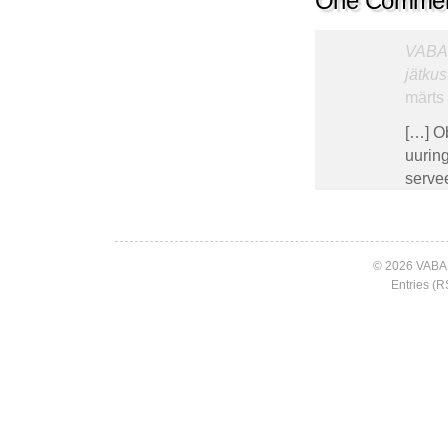
One Comme
VABAL
jätkus
märts 
[…] O
uuring
servee
© 2026 VABA
Entries (R