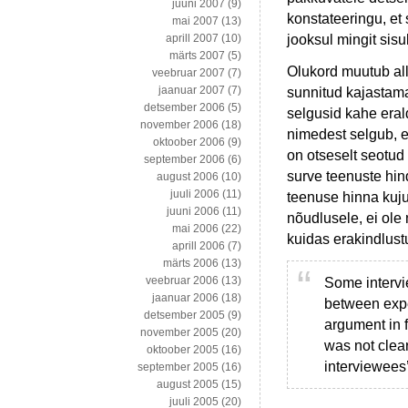
juuni 2007
(9)
konstateeringu, et
mai 2007
(13)
jooksul mingit sisul
aprill 2007
(10)
märts 2007
(5)
Olukord muutub all
veebruar 2007
(7)
jaanuar 2007
(7)
sunnitud kajastama
detsember 2006
(5)
selgusid kahe eral
november 2006
(18)
nimedest selgub, e
oktoober 2006
(9)
on otseselt seotu
september 2006
(6)
surve teenuste hi
august 2006
(10)
juuli 2006
(11)
teenuse hinna kuju
juuni 2006
(11)
nõudlusele, ei ole
mai 2006
(22)
kuidas erakindlustu
aprill 2006
(7)
märts 2006
(13)
veebruar 2006
(13)
Some intervi
jaanuar 2006
(18)
between expec
detsember 2005
(9)
argument in f
november 2005
(20)
was not clear
oktoober 2005
(16)
interviewees’
september 2005
(16)
august 2005
(15)
juuli 2005
(20)