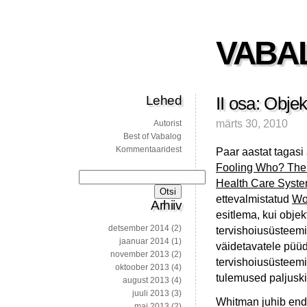
VABA
Lehed
II osa: Obje
märts 30, 2010
Autorist
Best of Vabalog
Kommentaaridest
Paar aastat tagasi
Fooling Who? The 
Otsi:
Health Care Syst
ettevalmistatud
Wo
Arhiiv
esitlema, kui objek
detsember 2014
(2)
tervishoiusüsteemi 
jaanuar 2014
(1)
väidetavatele püüd
november 2013
(2)
tervishoiusüsteemid
oktoober 2013
(4)
tulemused paljuski 
august 2013
(4)
juuli 2013
(3)
Whitman juhib enda
mai 2013
(2)