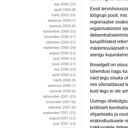
mai 2009
(15)
Eesti tervishoiusü
aprill 2009
(8)
töögrupi poolt, mi
märts 2009
(16)
veebruar 2009
(7)
regionaalse osakon
jaanuar 2009
(6)
organisatsiooni spe
detsember 2008
(23)
detsentraliseerimi
november 2008
(17)
turupõhistest refo
oktoober 2008
(22)
märkimisväärselt ni
september 2008
(28)
august 2008
(13)
arengu kujundamis
juuli 2008
(21)
juuni 2008
(17)
Ilmselgelt on otsus
mai 2008
(10)
lahendusi nagu ka
aprill 2008
(12)
näol tegu sisuka o
märts 2008
(9)
mis võimaldavad te
veebruar 2008
(7)
kuid tegu ei ole a
jaanuar 2008
(8)
detsember 2007
(15)
Uuringu ühekülgsu
november 2007
(6)
kriitiliselt tsentr
oktoober 2007
(9)
september 2007
(15)
ohjamiseks ja osut
august 2007
(12)
erakindlustusele n
juuli 2007
(14)
pakkuvatele detsent