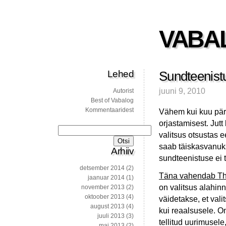
VABA
Lehed
Sundteenistu
juuni 9, 2010
Autorist
Best of Vabalog
Kommentaaridest
Vähem kui kuu pär
orjastamisest. Jutt
Otsi:
valitsus otsustas 
saab täiskasvanuks
Arhiiv
sundteenistuse ei 
detsember 2014
(2)
Täna vahendab The
jaanuar 2014
(1)
on valitsus alahin
november 2013
(2)
oktoober 2013
(4)
väidetakse, et val
august 2013
(4)
kui reaalsusele. O
juuli 2013
(3)
tellitud uurimusel
mai 2013
(2)