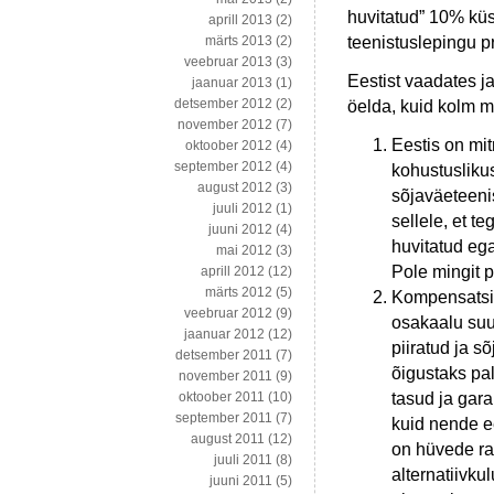
huvitatud” 10% küs
aprill 2013
(2)
teenistuslepingu p
märts 2013
(2)
veebruar 2013
(3)
Eestist vaadates j
jaanuar 2013
(1)
detsember 2012
(2)
öelda, kuid kolm mõ
november 2012
(7)
Eestis on mi
oktoober 2012
(4)
september 2012
(4)
kohustusliku
august 2012
(3)
sõjaväeteenis
juuli 2012
(1)
sellele, et t
juuni 2012
(4)
huvitatud ega
mai 2012
(3)
Pole mingit p
aprill 2012
(12)
märts 2012
(5)
Kompensatsi
veebruar 2012
(9)
osakaalu suu
jaanuar 2012
(12)
piiratud ja s
detsember 2011
(7)
õigustaks pa
november 2011
(9)
tasud ja gara
oktoober 2011
(10)
september 2011
(7)
kuid nende e
august 2011
(12)
on hüvede ra
juuli 2011
(8)
alternatiivku
juuni 2011
(5)