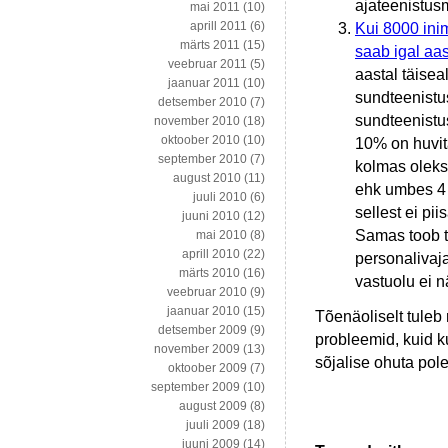
ajateenistus
mai 2011
(10)
aprill 2011
(6)
Kui 8000 inim
märts 2011
(15)
saab igal aa
veebruar 2011
(5)
aastal täisea
jaanuar 2011
(10)
sundteenistu
detsember 2010
(7)
sundteenistu
november 2010
(18)
oktoober 2010
(10)
10% on huvita
september 2010
(7)
kolmas oleks
august 2010
(11)
ehk umbes 4 
juuli 2010
(6)
sellest ei pi
juuni 2010
(12)
Samas toob th
mai 2010
(8)
aprill 2010
(22)
personalivaja
märts 2010
(16)
vastuolu ei n
veebruar 2010
(9)
jaanuar 2010
(15)
Tõenäoliselt tuleb 
detsember 2009
(9)
probleemid, kuid k
november 2009
(13)
sõjalise ohuta pole
oktoober 2009
(7)
september 2009
(10)
august 2009
(8)
juuli 2009
(18)
juuni 2009
(14)