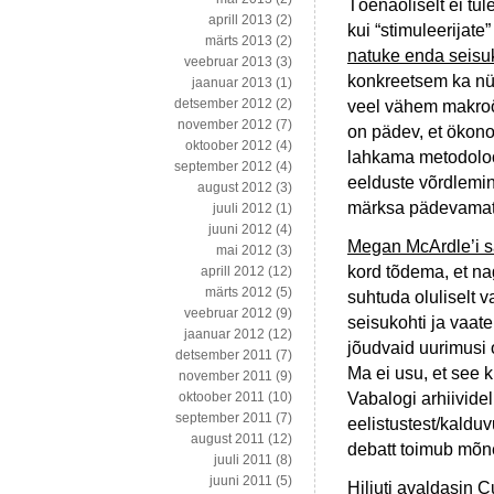
Tõenäoliselt ei tul
aprill 2013
(2)
kui “stimuleerijate
märts 2013
(2)
natuke enda seisuk
veebruar 2013
(3)
konkreetsem ka nü
jaanuar 2013
(1)
detsember 2012
(2)
veel vähem makroö
november 2012
(7)
on pädev, et ökon
oktoober 2012
(4)
lahkama metodoloogi
september 2012
(4)
eelduste võrdlemin
august 2012
(3)
märksa pädevamate
juuli 2012
(1)
juuni 2012
(4)
Megan McArdle’i s
mai 2012
(3)
kord tõdema, et nag
aprill 2012
(12)
märts 2012
(5)
suhtuda oluliselt 
veebruar 2012
(9)
seisukohti ja vaate
jaanuar 2012
(12)
jõudvaid uurimusi 
detsember 2011
(7)
Ma ei usu, et see k
november 2011
(9)
Vabalogi arhiividel
oktoober 2011
(10)
september 2011
(7)
eelistustest/kaldu
august 2011
(12)
debatt toimub mõn
juuli 2011
(8)
juuni 2011
(5)
Hiljuti avaldasin 