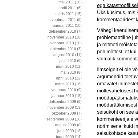
mai 2011
(10)
ega katastroofilisel
aprill 2011
(6)
Üks küsimus, mis k
märts 2011
(15)
kommentaaridest lä
veebruar 2011
(5)
jaanuar 2011
(10)
Vähegi keerulisem
detsember 2010
(7)
problemaatiline jub
november 2010
(18)
oktoober 2010
(10)
ja mitmeti mõistet
september 2010
(7)
põhimõttest, et kui
august 2010
(11)
võimalik kommentaa
juuli 2010
(6)
juuni 2010
(12)
Ilmselgelt ei ole v
mai 2010
(8)
argumendid toetuva
aprill 2010
(22)
omavatel inimestel
märts 2010
(16)
veebruar 2010
(9)
mõttevahetusest h
jaanuar 2010
(15)
möödapääsmatuks.
detsember 2009
(9)
möödarääkimisest j
november 2009
(13)
seisukoht on see a
oktoober 2009
(7)
kommenteerijale võ
september 2009
(10)
august 2009
(8)
norimisena, kuid in
juuli 2009
(18)
seisukohtade kasut
juuni 2009
(14)