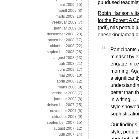
puudused teadmist
mai 2009
(15)
aprill 2009
(8)
Robin Hanson viita
märts 2009
(16)
for the Forest: A C
veebruar 2009
(7)
(pdf), mis peatub 
jaanuar 2009
(6)
enesekindlamad oll
detsember 2008
(23)
november 2008
(17)
oktoober 2008
(22)
Participants 
september 2008
(28)
mindset by e
august 2008
(13)
engage in cer
juuli 2008
(21)
juuni 2008
(17)
morning. Aga
mai 2008
(10)
a significant
aprill 2008
(12)
understandin
märts 2008
(9)
better than t
veebruar 2008
(7)
in writing. 
jaanuar 2008
(8)
detsember 2007
(15)
style showed 
november 2007
(6)
sophisticati
oktoober 2007
(9)
september 2007
(15)
Our findings
august 2007
(12)
style, people
juuli 2007
(14)
about what t