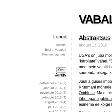
VABA
Lehed
Abstraktsus 
august 13, 2010
Autorist
Best of Vabalog
Kommentaaridest
USA’s on juba mõnd
“kärpijate” vahel. 
Otsi:
meetmete vajalikku
suurendamisega k
Arhiiv
Juuli alguses impo
detsember 2014
(2)
Krugmani mõnede v
jaanuar 2014
(1)
Õmbluse
. Ma ei p
november 2013
(2)
oktoober 2013
(4)
tähelepanu juhtida
august 2013
(4)
esinema eelkõige kit
juuli 2013
(3)
mai 2013
(2)