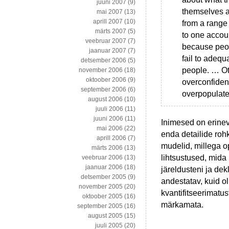
juuni 2007
(9)
themselves a
mai 2007
(13)
aprill 2007
(10)
from a range
märts 2007
(5)
to one accou
veebruar 2007
(7)
because peop
jaanuar 2007
(7)
fail to adequ
detsember 2006
(5)
people. … Ot
november 2006
(18)
oktoober 2006
(9)
overconfiden
september 2006
(6)
overpopulate
august 2006
(10)
juuli 2006
(11)
juuni 2006
(11)
Inimesed on erine
mai 2006
(22)
enda detailide roh
aprill 2006
(7)
mudelid, millega o
märts 2006
(13)
lihtsustused, mida
veebruar 2006
(13)
jaanuar 2006
(18)
järeldusteni ja dek
detsember 2005
(9)
andestatav, kuid ol
november 2005
(20)
kvantifitseerimatu
oktoober 2005
(16)
märkamata.
september 2005
(16)
august 2005
(15)
juuli 2005
(20)