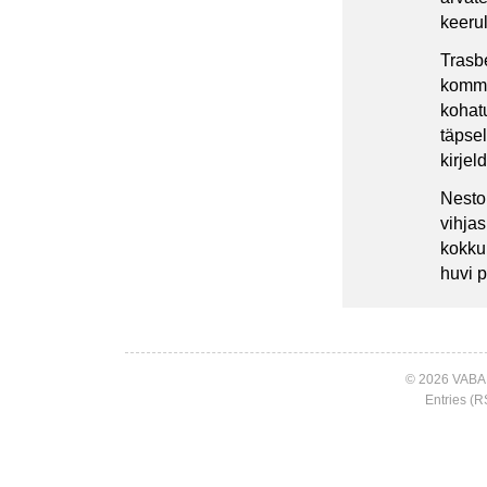
keerul
Trasbe
komme
kohat
täpsel
kirjel
Nesto
vihjas
kokku
huvi 
© 2026 VABA
Entries (R