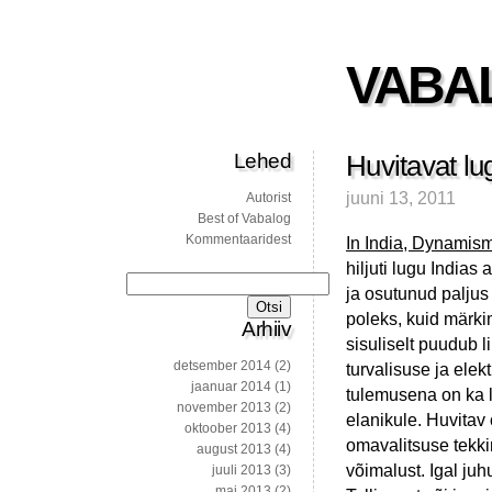
VABA
Lehed
Huvitavat l
juuni 13, 2011
Autorist
Best of Vabalog
Kommentaaridest
In India, Dynamis
hiljuti lugu India
Otsi:
ja osutunud paljus
poleks, kuid märkim
Arhiiv
sisuliselt puudub l
detsember 2014
(2)
turvalisuse ja elek
jaanuar 2014
(1)
tulemusena on ka l
november 2013
(2)
elanikule. Huvitav
oktoober 2013
(4)
omavalitsuse tekki
august 2013
(4)
võimalust. Igal juh
juuli 2013
(3)
mai 2013
(2)