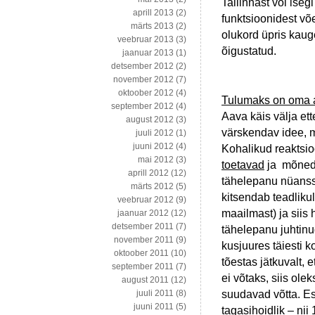
Tallinnast või iseg
aprill 2013
(2)
funktsioonidest võe
märts 2013
(2)
olukord üpris kaug
veebruar 2013
(3)
õigustatud.
jaanuar 2013
(1)
detsember 2012
(2)
november 2012
(7)
oktoober 2012
(4)
Tulumaks on oma a
september 2012
(4)
Aava käis välja ett
august 2012
(3)
värskendav idee, m
juuli 2012
(1)
juuni 2012
(4)
Kohalikud reaktsio
mai 2012
(3)
toetavad
ja mõned 
aprill 2012
(12)
tähelepanu nüanss
märts 2012
(5)
kitsendab teadlikult
veebruar 2012
(9)
maailmast) ja siis
jaanuar 2012
(12)
detsember 2011
(7)
tähelepanu juhtin
november 2011
(9)
kusjuures täiesti 
oktoober 2011
(10)
tõestas jätkuvalt
september 2011
(7)
ei võtaks, siis ole
august 2011
(12)
suudavad võtta. Es
juuli 2011
(8)
juuni 2011
(5)
tagasihoidlik – ni