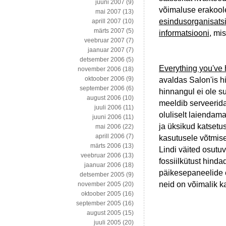
juuni 2007
(9)
võimaluse erakool
mai 2007
(13)
esindusorganisatsi
aprill 2007
(10)
märts 2007
(5)
informatsiooni
, mi
veebruar 2007
(7)
jaanuar 2007
(7)
detsember 2006
(5)
Everything you've 
november 2006
(18)
oktoober 2006
(9)
avaldas Salon'is hil
september 2006
(6)
hinnangul ei ole s
august 2006
(10)
meeldib serveerida.
juuli 2006
(11)
oluliselt laiendama
juuni 2006
(11)
ja üksikud katsetu
mai 2006
(22)
aprill 2006
(7)
kasutusele võtmisek
märts 2006
(13)
Lindi väited osut
veebruar 2006
(13)
fossiilkütust hind
jaanuar 2006
(18)
päikesepaneelide e
detsember 2005
(9)
neid on võimalik k
november 2005
(20)
oktoober 2005
(16)
september 2005
(16)
august 2005
(15)
juuli 2005
(20)