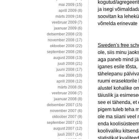
kogutud/agregeerit
mai 2009
(15)
ja isegi võimaldad
aprill 2009
(8)
soovitan ka lehekü
märts 2009
(16)
veebruar 2009
(7)
võrrelda erinevate 
jaanuar 2009
(6)
detsember 2008
(23)
november 2008
(17)
Sweden's free scho
oktoober 2008
(22)
ole, siis minu jao
september 2008
(28)
august 2008
(13)
aga paneb mind jät
juuli 2008
(21)
iganes esile tõsta, 
juuni 2008
(17)
tähelepanu pälviva
mai 2008
(10)
ruumi erasektorile
aprill 2008
(12)
märts 2008
(9)
alustel kohalike o
veebruar 2008
(7)
täiuslik ja esimes
jaanuar 2008
(8)
see ei tähenda, et
detsember 2007
(15)
pigem tuleb teha 
november 2007
(6)
ole ma siiani veel
oktoober 2007
(9)
september 2007
(15)
enda koolisüsteem
august 2007
(12)
koolivaliku kitsend
juuli 2007
(14)
statistikat kvalite