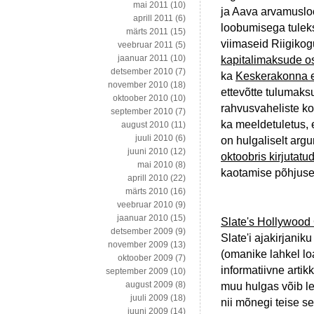
mai 2011
(10)
ja Aava arvamusloos
aprill 2011
(6)
loobumisega tuleks
märts 2011
(15)
viimaseid Riigikogu
veebruar 2011
(5)
jaanuar 2011
(10)
kapitalimaksude o
detsember 2010
(7)
ka
Keskerakonna e
november 2010
(18)
ettevõtte tulumaks
oktoober 2010
(10)
rahvusvaheliste ko
september 2010
(7)
ka meeldetuletus, e
august 2010
(11)
juuli 2010
(6)
on hulgaliselt arg
juuni 2010
(12)
oktoobris kirjutatu
mai 2010
(8)
kaotamise põhjusei
aprill 2010
(22)
märts 2010
(16)
veebruar 2010
(9)
jaanuar 2010
(15)
Slate's Hollywood
detsember 2009
(9)
Slate'i ajakirjani
november 2009
(13)
(omanike lahkel lo
oktoober 2009
(7)
informatiivne artik
september 2009
(10)
august 2009
(8)
muu hulgas võib lei
juuli 2009
(18)
nii mõnegi teise s
juuni 2009
(14)