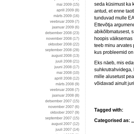
seda küsimust ka k
mai 2009
(15)
aprill 2009
(8)
antud, et enne taot
märts 2009
(16)
tunduvad mulle EAS
veebruar 2009
(7)
Ettevõtja argumendi
jaanuar 2009
(6)
abikõlbmatusest, si
detsember 2008
(23)
hoopis väiksemas 
november 2008
(17)
oktoober 2008
(22)
teeb minu arvates p
september 2008
(28)
kus probleemid on 
august 2008
(13)
juuli 2008
(21)
Eks näeb, mis edas
juuni 2008
(17)
suhkrutrahvidega, 
mai 2008
(10)
mille alusetust pea
aprill 2008
(12)
võidavad ainult jur
märts 2008
(9)
veebruar 2008
(7)
jaanuar 2008
(8)
detsember 2007
(15)
november 2007
(6)
Tagged with:
oktoober 2007
(9)
september 2007
(15)
Categorised as:
..
august 2007
(12)
juuli 2007
(14)