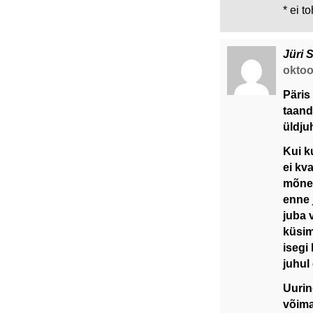
* ei t
Jüri 
oktoo
Päris
taand
üldju
Kui k
ei kv
mõned
enne 
juba 
küsim
isegi
juhul 
Uurin
võima