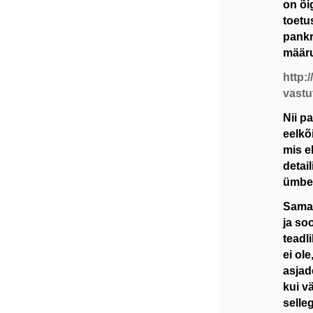
on õi
toetu
pankro
määru
http:
vastu
Nii p
eelkõ
mis e
detai
ümber
Samas
ja so
teadl
ei ole
asjad
kui v
selle