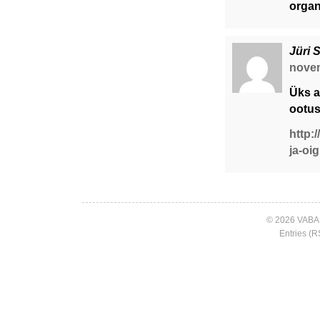
organ
Jüri 
novem
Üks a
ootus
http:
ja-oi
© 2026 VABA
Entries (R