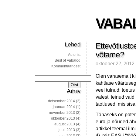
VABA
Lehed
Ettevõtlust
võtame?
Autorist
Best of Vabalog
oktoober 22, 2012
Kommentaaridest
Olen
varasemalt kir
Otsi:
kahtlase väärtuseg
veel tulnud: toetus
Arhiiv
valesti teinud vai
detsember 2014
(2)
taotlused, mis sis
jaanuar 2014
(1)
november 2013
(2)
Tänaseks on poten
oktoober 2013
(4)
euro ja nõuded äh
august 2013
(4)
artikkel teemal il
juuli 2013
(3)
4
), mis EAS-i “töö
mai 2013
(2)