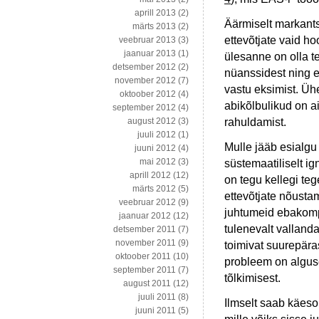
aprill 2013
(2)
Äärmiselt markants
märts 2013
(2)
ettevõtjate vaid h
veebruar 2013
(3)
jaanuar 2013
(1)
ülesanne on olla te
detsember 2012
(2)
nüanssidest ning et
november 2012
(7)
vastu eksimist. Üh
oktoober 2012
(4)
abikõlbulikud on a
september 2012
(4)
rahuldamist.
august 2012
(3)
juuli 2012
(1)
Mulle jääb esialgu
juuni 2012
(4)
mai 2012
(3)
süstemaatiliselt ig
aprill 2012
(12)
on tegu kellegi te
märts 2012
(5)
ettevõtjate nõusta
veebruar 2012
(9)
juhtumeid ebakomp
jaanuar 2012
(12)
tulenevalt vallan
detsember 2011
(7)
november 2011
(9)
toimivat suurepära
oktoober 2011
(10)
probleem on algus
september 2011
(7)
tõlkimisest.
august 2011
(12)
juuli 2011
(8)
Ilmselt saab käeso
juuni 2011
(5)