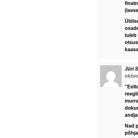
finat
(ises
Üldis
osade
tuleb
otsus
kaasa
Jüri 
oktoo
“Eelt
reegli
murra
dokum
andja 
Nad p
põhja