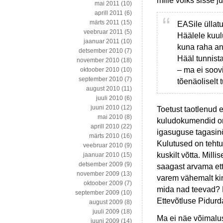
mille võiks sisse j
mai 2011
(10)
aprill 2011
(6)
märts 2011
(15)
EASile üllatu
veebruar 2011
(5)
Häälele kuulu
jaanuar 2011
(10)
kuna raha and
detsember 2010
(7)
Hääl tunnist
november 2010
(18)
– ma ei soov
oktoober 2010
(10)
september 2010
(7)
tõenäoliselt 
august 2010
(11)
juuli 2010
(6)
juuni 2010
(12)
Toetust taotlenud e
mai 2010
(8)
kuludokumendid on
aprill 2010
(22)
igasuguse tagasinõ
märts 2010
(16)
Kulutused on tehtu
veebruar 2010
(9)
kuskilt võtta. Mil
jaanuar 2010
(15)
detsember 2009
(9)
saagast arvama ett
november 2009
(13)
varem vähemalt kin
oktoober 2009
(7)
mida nad teevad? 
september 2009
(10)
Ettevõtluse Pidur
august 2009
(8)
juuli 2009
(18)
Ma ei näe võimalus
juuni 2009
(14)