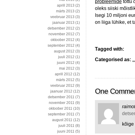
probleemide
tõttu 
aprill 2013
(2)
oleks siiski mõistl
märts 2013
(2)
Isegi 10 miljoni eu
veebruar 2013
(3)
on liiga lühike, et
jaanuar 2013
(1)
detsember 2012
(2)
november 2012
(7)
oktoober 2012
(4)
september 2012
(4)
Tagged with:
august 2012
(3)
juuli 2012
(1)
Categorised as:
..
juuni 2012
(4)
mai 2012
(3)
aprill 2012
(12)
märts 2012
(5)
veebruar 2012
(9)
One Comme
jaanuar 2012
(12)
detsember 2011
(7)
november 2011
(9)
raimo
oktoober 2011
(10)
detsem
september 2011
(7)
august 2011
(12)
kõige 
juuli 2011
(8)
juuni 2011
(5)