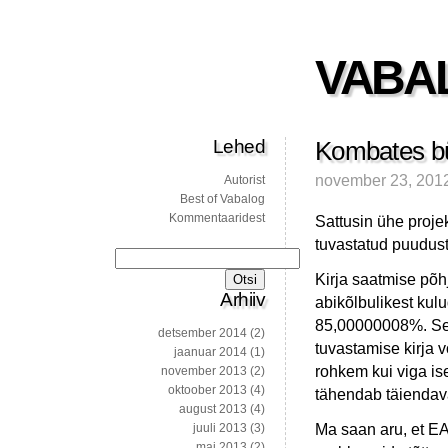
VABA
Lehed
Kombates bü
november 23, 201
Autorist
Best of Vabalog
Kommentaaridest
Sattusin ühe proje
tuvastatud puuduste
Otsi:
Kirja saatmise põhj
Arhiiv
abikõlbulikest kulu
85,00000008%. See 
detsember 2014
(2)
tuvastamise kirja
jaanuar 2014
(1)
rohkem kui viga ise 
november 2013
(2)
oktoober 2013
(4)
tähendab täiendavat
august 2013
(4)
Ma saan aru, et E
juuli 2013
(3)
mai 2013
(2)