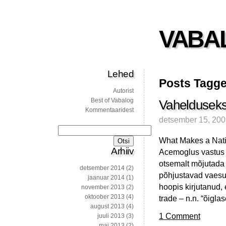
VABA
Lehed
Posts Tagge
Autorist
Best of Vabalog
Vahelduseks 
Kommentaaridest
detsember 15, 20
Otsi:
What Makes a Nati
Arhiiv
Acemoglus vastus o
otsemalt mõjutada v
detsember 2014
(2)
põhjustavad vaesus
jaanuar 2014
(1)
hoopis kirjutanud, e
november 2013
(2)
oktoober 2013
(4)
trade – n.n. “õigl
august 2013
(4)
1 Comment
juuli 2013
(3)
mai 2013
(2)