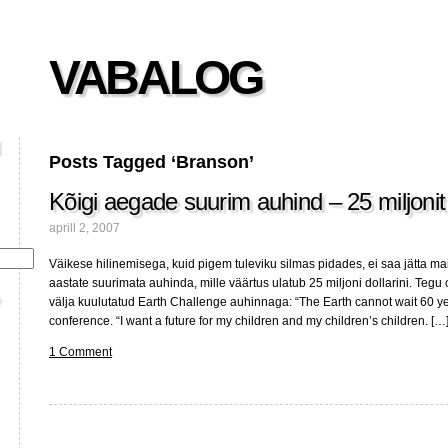
VABALOG
Posts Tagged ‘Branson’
Kõigi aegade suurim auhind – 25 miljonit 
aprill 2, 2007
Väikese hilinemisega, kuid pigem tuleviku silmas pidades, ei saa jätta ma
aastate suurimata auhinda, mille väärtus ulatub 25 miljoni dollarini. Tegu
välja kuulutatud Earth Challenge auhinnaga: “The Earth cannot wait 60 ye
conference. “I want a future for my children and my children’s children. […
1 Comment