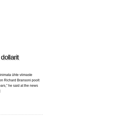
dollarit
inimata ühte viimaste
 on Richard Bransoni poolt
ars,” he said at the news
]