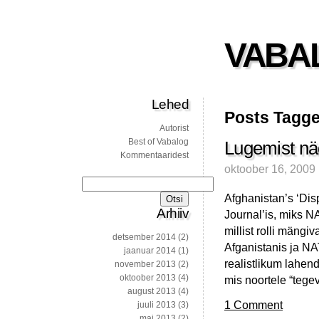
VABA
Lehed
Posts Tagge
Autorist
Best of Vabalog
Lugemist nä
Kommentaaridest
oktoober 16, 2009
Otsi:
Afghanistan’s ‘Dis
Arhiiv
Journal’is, miks NA
millist rolli mängi
detsember 2014
(2)
Afganistanis ja NA
jaanuar 2014
(1)
realistlikum lahen
november 2013
(2)
oktoober 2013
(4)
mis noortele “tege
august 2013
(4)
1 Comment
juuli 2013
(3)
mai 2013
(2)