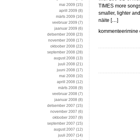
mai 2009
(15)
TIMES more songs a
aprill 2009
(8)
smaller, lighter an
märts 2009
(16)
näite […]
veebruar 2009
(7)
jaanuar 2009
(6)
iPod
kommenteerimine on
detsember 2008
(23)
ja
november 2008
(17)
statistika,
oktoober 2008
(22)
statistika
september 2008
(28)
ja
august 2008
(13)
ennustamine,
juuli 2008
(21)
mänguteooria
juuni 2008
(17)
popkultuuris
mai 2008
(10)
aprill 2008
(12)
märts 2008
(9)
veebruar 2008
(7)
jaanuar 2008
(8)
detsember 2007
(15)
november 2007
(6)
oktoober 2007
(9)
september 2007
(15)
august 2007
(12)
juuli 2007
(14)