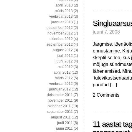
aprill 2013
(2)
märts 2013
(2)
veebruar 2013
(3)
Singluaarsu
jaanuar 2013
(1)
detsember 2012
(2)
juuni 7, 2008
november 2012
(7)
oktoober 2012
(4)
Järgmise, tõenäoli
september 2012
(4)
ennustamine. Kirju
august 2012
(3)
juuli 2012
(1)
skeptilise loo, kus
juuni 2012
(4)
mõjuga sündmustele
mai 2012
(3)
lähenemised. Minu 
aprill 2012
(12)
tulevikustsenaarium
märts 2012
(5)
veebruar 2012
(9)
pandud […]
jaanuar 2012
(12)
2 Comments
detsember 2011
(7)
november 2011
(9)
oktoober 2011
(10)
september 2011
(7)
august 2011
(12)
11 aastat ta
juuli 2011
(8)
juuni 2011
(5)