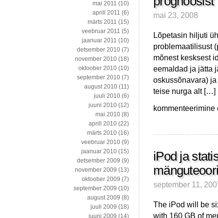
prognoosist
mai 2011
(10)
aprill 2011
(6)
mai 23, 2008
märts 2011
(15)
veebruar 2011
(5)
Lõpetasin hiljuti üh
jaanuar 2011
(10)
problemaatilisust 
detsember 2010
(7)
mõnest kesksest ide
november 2010
(18)
eemaldad ja jätta jä
oktoober 2010
(10)
september 2010
(7)
oskussõnavara) ja 
august 2010
(11)
teise nurga alt […]
juuli 2010
(6)
juuni 2010
(12)
11
kommenteerimine on
mai 2010
(8)
aastat
aprill 2010
(22)
tagasi
märts 2010
(16)
tehtud
veebruar 2010
(9)
Eesti
jaanuar 2010
(15)
majanduskasvu
iPod ja stati
detsember 2009
(9)
prognoosist
mänguteoori
november 2009
(13)
oktoober 2009
(7)
september 11, 200
september 2009
(10)
august 2009
(8)
The iPod will be s
juuli 2009
(18)
with 160 GB of mem
juuni 2009
(14)