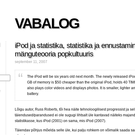
VABALOG
iPod ja statistika, statistika ja ennustami
mänguteooria popkultuuris
september 11, 2007
The iPod will be six years old next month. The newly released iPo
GB of memory is $50 cheaper than the original iPod, holds 40 T
also plays color videos and displays photos. It is smaller, lighter a
battery.
Lõigu autor, Russ Roberts, tõi hea näite tehnoloogilisest progressist ja sell
täiendused/parandused ei ole sugugi lihtsalt üle kantavad näiteks majand
statistikasse, kus iPod (2001) on sama, mis iPod (2007).
Täiendav põhjus mõelda selle üle, kui palju rohkem on võimalik saada s