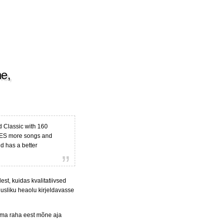
ne,
d Classic with 160
IMES more songs and
nd has a better
est, kuidas kvalitatiivsed
usliku heaolu kirjeldavasse
ama raha eest mõne aja