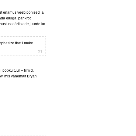
est enamus veebipõhised ja
a eluiga, pankroti
nustus tööriistade juurde ka
mphasize that I make
ui popkultuur –
filmid,
aw, mis vähemalt
Bryan