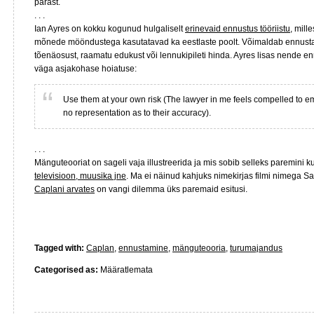
pärast.
. . .
Ian Ayres on kokku kogunud hulgaliselt
erinevaid ennustus tööriistu
, mill
mõnede mööndustega kasutatavad ka eestlaste poolt. Võimaldab ennustad
tõenäosust, raamatu edukust või lennukipileti hinda. Ayres lisas nende en
väga asjakohase hoiatuse:
Use them at your own risk (The lawyer in me feels compelled to e
no representation as to their accuracy).
. . .
Mänguteooriat on sageli vaja illustreerida ja mis sobib selleks paremini k
televisioon, muusika jne
. Ma ei näinud kahjuks nimekirjas filmi nimega S
Caplani arvates
on vangi dilemma üks paremaid esitusi.
Tagged with:
Caplan
,
ennustamine
,
mänguteooria
,
turumajandus
Categorised as:
Määratlemata