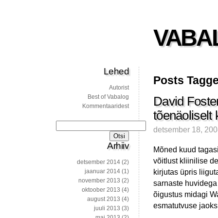
VABA
Lehed
Posts Tagged
Autorist
Best of Vabalog
David Foster
Kommentaaridest
tõenäoliselt
Otsi:
detsember 18, 20
Arhiiv
Mõned kuud tagasi
võitlust kliinilise
detsember 2014
(2)
kirjutas üpris liig
jaanuar 2014
(1)
november 2013
(2)
sarnaste huvidega e
oktoober 2013
(4)
õigustus midagi Wa
august 2013
(4)
esmatutvuse jaoks 
juuli 2013
(3)
mai 2013
(2)