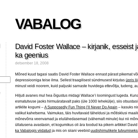
VABALOG
David Foster Wallace – kirjanik, esseist j
ka geenius
detsember 18, 2008
Mõned kuud tagasi saatis David Foster Wallace ennast pärast pikemat võitlu
depressiooniga teise ilma. Sellest traagilisest sündmusest kirjutas
üpris l
minust veidi noorem, kuid paljuski sarnaste huvidega ettevõtja, tudeng, au
Hiljuti avanes mul hea õigustus midagi Wallace’i loomingust lugeda. Ku
esmatutvuse jaoks hirmuäratavalt paks (üle 1000 lehekülje), siis otsusta
artiklite kogumi –
A Supposedly Fun Thing I’ll Never Do Again
– kasuks ni
valikut kahetsema. Vaimukas, täis huvitavaid täheldusi ja mõtisklusi maai
mõnevõrra veenvamad ja elulähedasemad (vähemalt minule) kui nii mõne
üllatusena avastasin, et kogumikus oli ära toodud ka pikem artikkel David 
ka Vabalogis viidatud
ja mis on siiani veebist
uudishimulikele tutvumiseks