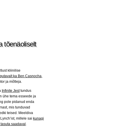
a tõenäoliselt
st kliinilise
iigutavalt ka Ben Casnocha
,
tor ja mõtleja.
na
Infinite Jest
tundus
sin ühe tema esseede ja
ng pole pidanud enda
lmast, mis tunduvad
dki teised. Meeldiva
Lynch’ist, millele sai
kunagi
 tasuta saadaval
.