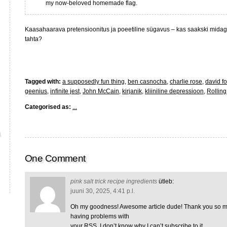
my now-beloved homemade flag.
Kaasahaarava pretensioonitus ja poeetiline sügavus – kas saakski midagi
tahta?
Tagged with:
a supposedly fun thing
,
ben casnocha
,
charlie rose
,
david f
geenius
,
infinite jest
,
John McCain
,
kirjanik
,
kliiniline depressioon
,
Rolling
Categorised as:
...
One Comment
pink salt trick recipe ingredients
ütleb:
juuni 30, 2025, 4:41 p.l.
Oh my goodness! Awesome article dude! Thank you so 
having problems with
your RSS. I don’t know why I can’t subscribe to it.