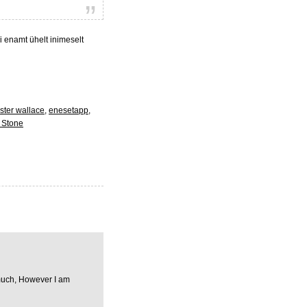
 enamt ühelt inimeselt
oster wallace
,
enesetapp
,
 Stone
much, However I am