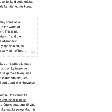
ace’ile
, kuid seda eristas
le karjäärile, mis kunagi
it may come as a
 to the world of
. This is his
atalism’ and the
e at Amherst
ly specialized, 76-
cally faint of heart.
t, kes on saanud temaga
juusid on ka
intervjuu
a selgema ettekujutuse
seks uuendajaks, kes
 portreeartiklite kirevasse
kaudselt tõestanud ka
võitlusest kliinilise
tus lõpuks peaaegu kõrvale
õukamatuks painajaks, mis