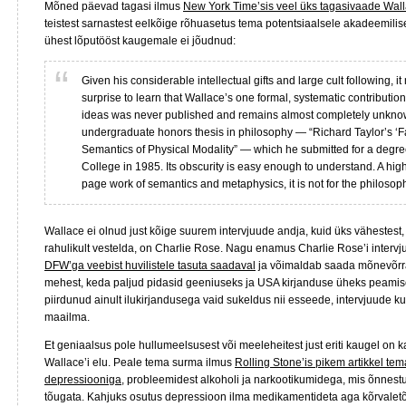
Mõned päevad tagasi ilmus
New York Time’sis veel üks tagasivaade Wall
teistest sarnastest eelkõige rõhuasetus tema potentsiaalsele akadeemilise
ühest lõputööst kaugemale ei jõudnud:
Given his considerable intellectual gifts and large cult following, 
surprise to learn that Wallace’s one formal, systematic contribution
ideas was never published and remains almost completely unknown
undergraduate honors thesis in philosophy — “Richard Taylor’s ‘F
Semantics of Physical Modality” — which he submitted for a degre
College in 1985. Its obscurity is easy enough to understand. A high
page work of semantics and metaphysics, it is not for the philosophi
Wallace ei olnud just kõige suurem intervjuude andja, kuid üks vähestes
rahulikult vestelda, on Charlie Rose. Nagu enamus Charlie Rose’i interv
DFW’ga veebist huvilistele tasuta saadaval
ja võimaldab saada mõnevõrr
mehest, keda paljud pidasid geeniuseks ja USA kirjanduse üheks peami
piirdunud ainult ilukirjandusega vaid sukeldus nii esseede, intervjuude kui
maailma.
Et geniaalsus pole hullumeelsusest või meeleheitest just eriti kaugel on 
Wallace’i elu. Peale tema surma ilmus
Rolling Stone’is pikem artikkel tema 
depressiooniga
, probleemidest alkoholi ja narkootikumidega, mis õnnes
tõugata. Kahjuks osutus depressioon ilma medikamentideta aga kõrvalet