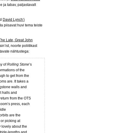
e ja tabav, paljastavalt
ud
David Lynch’i
da piisavat huvi tema teiste
The Late, Great John
n’ist, noorte poliitikast
tavate nähtustega:
ay of
Rolling Stone
‘s
formations of the
ugh to get from the
ms are. It takes a
agstone walls and
t halls and
eturn from the OTS
Room’s press, each
 idle
orbits are the
 or picking at
y lovely about the
stride-lengths and