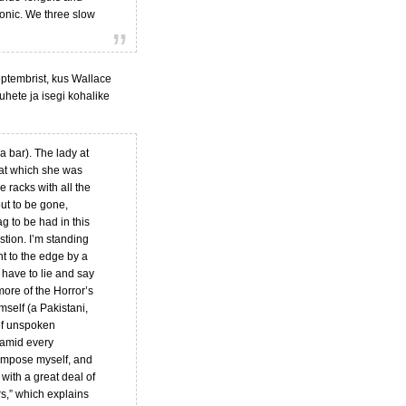
honic. We three slow
eptembrist, kus Wallace
hete ja isegi kohalike
 a bar). The lady at
 at which she was
e racks with all the
ut to be gone,
ag to be had in this
stion. I’m standing
nt to the edge by a
I have to lie and say
more of the Horror’s
mself (a Pakistani,
of unspoken
 amid every
compose myself, and
 with a great deal of
rs,” which explains