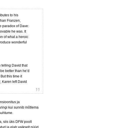
butes to his
athan Franzen,
the paradox of Dave:
lovable he was. It
n of what a heroic
 produce wonderful
telling David that
 be better than he’d
But this time it
, Karen left David
nsioonitus ja
aringi kui sunnib mõtlema
 suhtume.
a, siis üks DFW poolt
atud ja
elab vaikselt nüüd