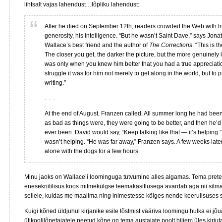
lihtsalt vajas lahendust…lõpliku lahendust:
After he died on September 12th, readers crowded the Web with tri
generosity, his intelligence. “But he wasn’t Saint Dave,” says Jon
Wallace’s best friend and the author of
The Corrections
. “This is 
The closer you get, the darker the picture, but the more genuinely 
was only when you knew him better that you had a true appreciatio
struggle it was for him not merely to get along in the world, but to
writing.”
. . .
At the end of August, Franzen called. All summer long he had been 
as bad as things were, they were going to be better, and then he’d
ever been. David would say, “Keep talking like that — it’s helping.” 
wasn’t helping. “He was far away,” Franzen says. A few weeks later
alone with the dogs for a few hours.
Minu jaoks on Wallace’i loominguga tutvumine alles algamas. Tema prete
enesekriitilisus koos mitmekülgse teemakäsitlusega avardab aga nii silm
sellele, kuidas me maailma ning inimestesse kõiges nende keerulisuses
Kuigi kõned üldjuhul kirjanike esile tõstmist vääriva loomingu hulka ei jõu
ülikoolilõpetajatele peetud kõne on tema austajate poolt hiljem üles kirjut