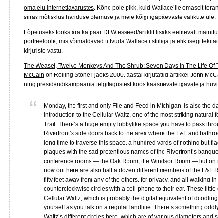
oma elu internetiavarustes
. Kõne pole pikk, kuid Wallace’ile omaselt teran
siiras mõtisklus hariduse olemuse ja meie kõigi igapäevaste valikute üle.
Lõpetuseks tooks ära ka paar DFW esseed/artiklit lisaks eelnevalt mainit
portreeloole
, mis võimaldavad tutvuda Wallace’i stiiliga ja ehk isegi tekita
kirjutiste vastu.
The Weasel, Twelve Monkeys And The Shrub: Seven Days In The Life Of 
McCain
on Rolling Stone’i jaoks 2000. aastal kirjutatud artikkel John McCai
ning presidendikampaania telgitagustest koos kaasnevate igavate ja huvi
Monday, the first and only File and Feed in Michigan, is also the d
introduction to the Cellular Waltz, one of the most striking natural 
Trail. There’s a huge empty lobbylike space you have to pass thro
Riverfront’s side doors back to the area where the F&F and bathroo
long time to traverse this space, a hundred yards of nothing but fl
plaques with the sad pretentious names of the Riverfront’s banque
conference rooms — the Oak Room, the Windsor Room — but on r
now out here are also half a dozen different members of the F&F 
fifty feet away from any of the others, for privacy, and all walking in
counterclockwise circles with a cell-phone to their ear. These little 
Cellular Waltz, which is probably the digital equivalent of doodling
yourself as you talk on a regular landline. There’s something oddl
Waltz’s different circles here, which are of various diameters and 