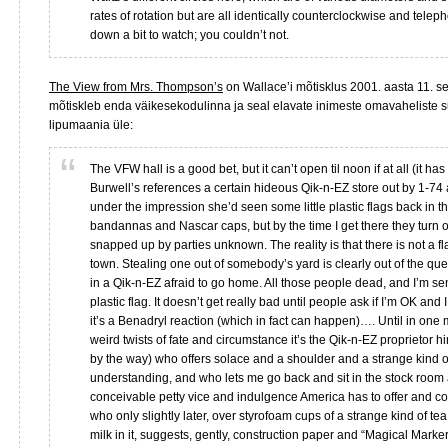
rates of rotation but are all identically counterclockwise and telep
down a bit to watch; you couldn’t not.
The View from Mrs. Thompson’s
on Wallace’i mõtisklus 2001. aasta 11. s
mõtiskleb enda väikesekodulinna ja seal elavate inimeste omavaheliste su
lipumaania üle:
The VFW hall is a good bet, but it can’t open til noon if at all (it has
Burwell’s references a certain hideous Qik-n-EZ store out by 1-74
under the impression she’d seen some little plastic flags back in th
bandannas and Nascar caps, but by the time I get there they turn o
snapped up by parties unknown. The reality is that there is not a fl
town. Stealing one out of somebody’s yard is clearly out of the que
in a Qik-n-EZ afraid to go home. All those people dead, and I’m se
plastic flag. It doesn’t get really bad until people ask if I’m OK and 
it’s a Benadryl reaction (which in fact can happen)…. Until in one 
weird twists of fate and circumstance it’s the Qik-n-EZ proprietor hi
by the way) who offers solace and a shoulder and a strange kind 
understanding, and who lets me go back and sit in the stock room
conceivable petty vice and indulgence America has to offer and 
who only slightly later, over styrofoam cups of a strange kind of tea
milk in it, suggests, gently, construction paper and “Magical Marke