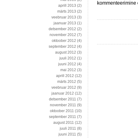
Kiirlaenude
kommenteerimine on
aprill 2013
(2)
reguleerimine
märts 2013
(2)
kui
veebruar 2013
(3)
päästerõngas
jaanuar 2013
(1)
organiseeritud
detsember 2012
(2)
kuritegevusele
november 2012
(7)
oktoober 2012
(4)
september 2012
(4)
august 2012
(3)
juuli 2012
(1)
juuni 2012
(4)
mai 2012
(3)
aprill 2012
(12)
märts 2012
(5)
veebruar 2012
(9)
jaanuar 2012
(12)
detsember 2011
(7)
november 2011
(9)
oktoober 2011
(10)
september 2011
(7)
august 2011
(12)
juuli 2011
(8)
juuni 2011
(5)