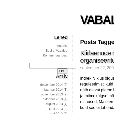
VABA
Lehed
Posts Tagge
Autorist
Best of Vabalog
Kiirlaenude 
Kommentaaridest
organiseerit
Otsi:
september 22, 20
Arhiiv
Indrek Niklus õig
reguleerimist, kui
detsember 2014
(2)
näib olevat pigem 
jaanuar 2014
(1)
november 2013
(2)
ja mitmekülgse mõtt
oktoober 2013
(4)
miinused. Ma olen 
august 2013
(4)
kuid see ei tähend
juuli 2013
(3)
mai 2013
(2)