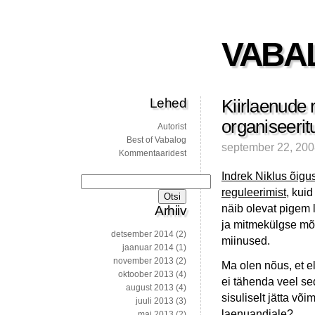
VABA
Lehed
Kiirlaenude 
organiseerit
Autorist
Best of Vabalog
september 22, 20
Kommentaaridest
Indrek Niklus õig
Otsi:
reguleerimist
, kui
näib olevat pigem 
Arhiiv
ja mitmekülgse mõtt
detsember 2014
(2)
miinused.
jaanuar 2014
(1)
november 2013
(2)
Ma olen nõus, et e
oktoober 2013
(4)
ei tähenda veel se
august 2013
(4)
sisuliselt jätta v
juuli 2013
(3)
laenuandjale?
mai 2013
(2)