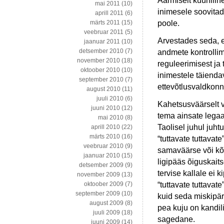
Äärmiselt küünilin
mai 2011
(10)
inimesele soovitad
aprill 2011
(6)
poole.
märts 2011
(15)
veebruar 2011
(5)
Arvestades seda, et
jaanuar 2011
(10)
detsember 2010
(7)
andmete kontrollimi
november 2010
(18)
reguleerimisest ja
oktoober 2010
(10)
inimestele täienda
september 2010
(7)
ettevõtlusvaldkonn
august 2010
(11)
juuli 2010
(6)
Kahetsusväärselt vä
juuni 2010
(12)
tema ainsate legaa
mai 2010
(8)
Taolisel juhul juh
aprill 2010
(22)
märts 2010
(16)
“tuttavate tuttava
veebruar 2010
(9)
samaväärse või kõr
jaanuar 2010
(15)
ligipääs õiguskaits
detsember 2009
(9)
tervise kallale ei 
november 2009
(13)
“tuttavate tuttavat
oktoober 2009
(7)
september 2009
(10)
kuid seda miskipär
august 2009
(8)
pea kuju on kandil
juuli 2009
(18)
sagedane.
juuni 2009
(14)