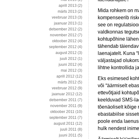
aprill 2013
(2)
Mida rohkem on mä
märts 2013
(2)
kompenseerib riske
veebruar 2013
(3)
jaanuar 2013
(1)
see on regulatsioon
detsember 2012
(2)
valdkonnas tegutse
november 2012
(7)
kohtupõhine lähene
oktoober 2012
(4)
tähendab täiendava
september 2012
(4)
laenajatelt. Kuna “
august 2012
(3)
juuli 2012
(1)
väljastajad olukorr
juuni 2012
(4)
lihtne kontrollida 
mai 2012
(3)
aprill 2012
(12)
Eks esimesed koht
märts 2012
(5)
või “äärmiselt eba
veebruar 2012
(9)
ettevõtjaid kohtupõ
jaanuar 2012
(12)
keelduvad SMS-lae
detsember 2011
(7)
november 2011
(9)
tõenäoliselt kõige
oktoober 2011
(10)
ebastabiilse sisse
september 2011
(7)
poole enda laenus
august 2011
(12)
hulk nendest inim
juuli 2011
(8)
juuni 2011
(5)