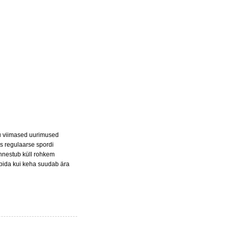
ku viimased uurimused
us regulaarse spordi
õnnestub küll rohkem
rbida kui keha suudab ära