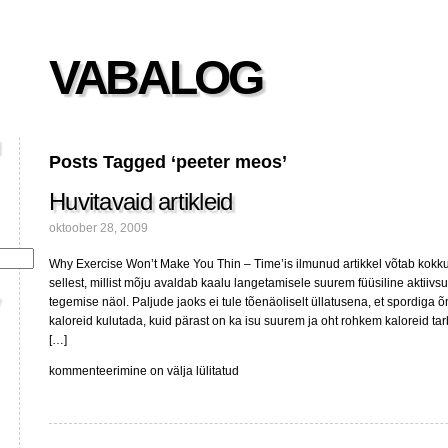
VABALOG
Posts Tagged ‘peeter meos’
Huvitavaid artikleid
oktoober 28, 2009
Why Exercise Won’t Make You Thin – Time’is ilmunud artikkel võtab kok
sellest, millist mõju avaldab kaalu langetamisele suurem füüsiline aktiivs
tegemise näol. Paljude jaoks ei tule tõenäoliselt üllatusena, et spordiga 
kaloreid kulutada, kuid pärast on ka isu suurem ja oht rohkem kaloreid ta
[…]
Huvitavaid
kommenteerimine on välja lülitatud
artikleid