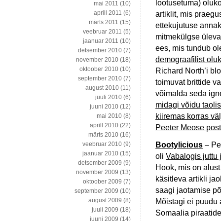
lootusetuma) oluk
mai 2011
(10)
aprill 2011
(6)
artiklit, mis praeg
märts 2011
(15)
ettekujutuse annak
veebruar 2011
(5)
mitmekülgse ülevaa
jaanuar 2011
(10)
ees, mis tundub ol
detsember 2010
(7)
demograafilist oluk
november 2010
(18)
oktoober 2010
(10)
Richard North’i bl
september 2010
(7)
toimuvat brittide 
august 2010
(11)
võimalda seda igno
juuli 2010
(6)
midagi võidu taolis
juuni 2010
(12)
kiiremas korras väl
mai 2010
(8)
aprill 2010
(22)
Peeter Meose post
märts 2010
(16)
Bootylicious
– Pet
veebruar 2010
(9)
jaanuar 2010
(15)
oli
Vabalogis juttu 
detsember 2009
(9)
Hook, mis on alust
november 2009
(13)
käsitleva artikli ja
oktoober 2009
(7)
saagi jaotamise põ
september 2009
(10)
august 2009
(8)
Mõistagi ei puudu a
juuli 2009
(18)
Somaalia piraatide
juuni 2009
(14)