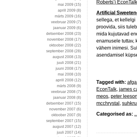
Roberts’i EconTalk
mai 2009
(15)
aprill 2009
(8)
Artificial Sweet
märts 2009
(16)
sellega, et kellel
veebruar 2009
(7)
proovida, siis tuleb
jaanuar 2009
(6)
mida kujutavad end
detsember 2008
(23)
november 2008
(17)
enamusele tuttav,
oktoober 2008
(22)
vähem inimesi. Su
september 2008
(28)
asendamisel küps
august 2008
(13)
juuli 2008
(21)
juuni 2008
(17)
mai 2008
(10)
aprill 2008
(12)
Tagged with:
afga
märts 2008
(9)
EconTalk
,
james c
veebruar 2008
(7)
meos
,
peter leeso
jaanuar 2008
(8)
mcchrystal
,
suhkr
detsember 2007
(15)
november 2007
(6)
Categorised as:
..
oktoober 2007
(9)
september 2007
(15)
august 2007
(12)
juuli 2007
(14)