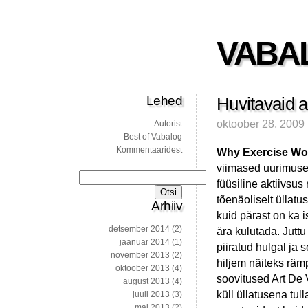
VABA
Lehed
Huvitavaid ar
oktoober 28, 2009
Autorist
Best of Vabalog
Kommentaaridest
Why Exercise Wo
viimased uurimused
Otsi:
füüsiline aktiivsus
tõenäoliselt üllat
Arhiiv
kuid pärast on ka 
detsember 2014
(2)
ära kulutada. Juttu
jaanuar 2014
(1)
piiratud hulgal ja 
november 2013
(2)
hiljem näiteks rämp
oktoober 2013
(4)
soovitused Art De
august 2013
(4)
küll üllatusena tul
juuli 2013
(3)
mai 2013
(2)