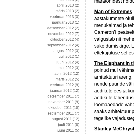
maratonidest hoid
aprill 2013
(2)
Man of Extremes
märts 2013
(2)
veebruar 2013
(3)
aastakümnete oluli
jaanuar 2013
(1)
menukaimad ja tehn
detsember 2012
(2)
Cameron’i peatselt
november 2012
(7)
valgustab nii mehe 
oktoober 2012
(4)
september 2012
(4)
sukeldumiskirge. 
august 2012
(3)
ettekujutuse selles
juuli 2012
(1)
juuni 2012
(4)
The Elephant in 
mai 2012
(3)
polnud mul vähimat
aprill 2012
(12)
arhitektuuri areng
märts 2012
(5)
nende puuride väl
veebruar 2012
(9)
aedikute ees ja ku
jaanuar 2012
(12)
detsember 2011
(7)
aedikute lahenduse
november 2011
(9)
loomaaedade vahen
oktoober 2011
(10)
saaks arhitektuur
september 2011
(7)
tegelike vajadust
august 2011
(12)
juuli 2011
(8)
Stanley McChryst
juuni 2011
(5)