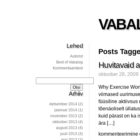
VABA
Lehed
Posts Tagge
Autorist
Best of Vabalog
Huvitavaid ar
Kommentaaridest
oktoober 28, 2009
Otsi:
Why Exercise Won’
Arhiiv
viimased uurimused
füüsiline aktiivsus
detsember 2014
(2)
tõenäoliselt üllat
jaanuar 2014
(1)
kuid pärast on ka 
november 2013
(2)
oktoober 2013
(4)
ära […]
august 2013
(4)
Huvitavaid
kommenteerimine on
juuli 2013
(3)
artikleid
mai 2013
(2)