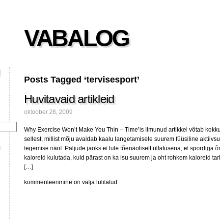
VABALOG
Posts Tagged ‘tervisesport’
Huvitavaid artikleid
oktoober 28, 2009
Why Exercise Won’t Make You Thin – Time’is ilmunud artikkel võtab kok
sellest, millist mõju avaldab kaalu langetamisele suurem füüsiline aktiivs
tegemise näol. Paljude jaoks ei tule tõenäoliselt üllatusena, et spordiga 
kaloreid kulutada, kuid pärast on ka isu suurem ja oht rohkem kaloreid ta
[…]
Huvitavaid
kommenteerimine on välja lülitatud
artikleid