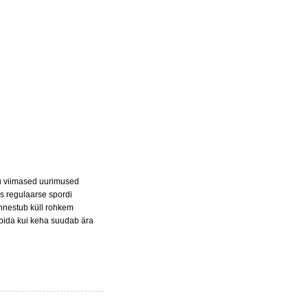
ku viimased uurimused
us regulaarse spordi
õnnestub küll rohkem
rbida kui keha suudab ära