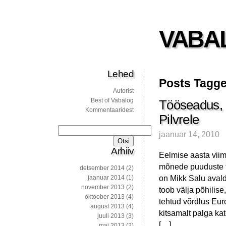
VABA
Lehed
Posts Tagge
Autorist
Best of Vabalog
Tööseadus, a
Kommentaaridest
Pilvrele
Otsi:
jaanuar 14, 2010
Arhiiv
Eelmise aasta viima
mõnede puuduste 
detsember 2014
(2)
on Mikk Salu aval
jaanuar 2014
(1)
november 2013
(2)
toob välja põhilise
oktoober 2013
(4)
tehtud võrdlus Euro
august 2013
(4)
kitsamalt palga ka
juuli 2013
(3)
[…]
mai 2013
(2)