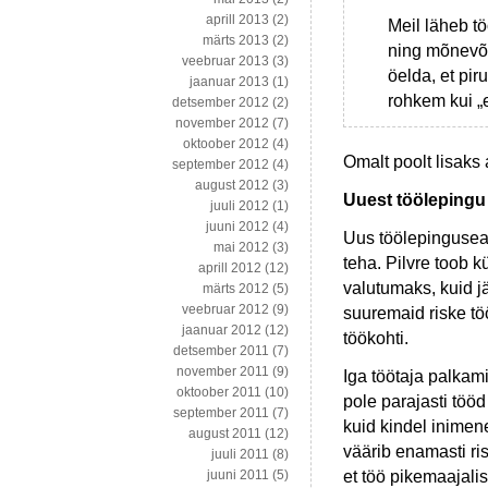
aprill 2013
(2)
Meil läheb t
märts 2013
(2)
ning mõnevõr
veebruar 2013
(3)
öelda, et pi
jaanuar 2013
(1)
rohkem kui „
detsember 2012
(2)
november 2012
(7)
oktoober 2012
(4)
Omalt poolt lisaks
september 2012
(4)
august 2012
(3)
Uuest töölepingu
juuli 2012
(1)
juuni 2012
(4)
Uus töölepingusead
mai 2012
(3)
teha. Pilvre toob k
aprill 2012
(12)
valutumaks, kuid jä
märts 2012
(5)
veebruar 2012
(9)
suuremaid riske tö
jaanuar 2012
(12)
töökohti.
detsember 2011
(7)
november 2011
(9)
Iga töötaja palkami
oktoober 2011
(10)
pole parajasti töö
september 2011
(7)
kuid kindel inimen
august 2011
(12)
väärib enamasti ris
juuli 2011
(8)
et töö pikemaajali
juuni 2011
(5)