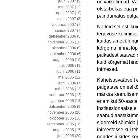
on väikefirmad. V
juuni 2007
(9)
mai 2007
(13)
otstarbekas ega pr
aprill 2007
(10)
paindumatus palgal
märts 2007
(5)
veebruar 2007
(7)
Näiteid sellest
, ku
jaanuar 2007
(7)
tegevuse kolimisega
detsember 2006
(5)
kuidas ametiühingud
november 2006
(18)
kõrgema hinna lõp
oktoober 2006
(9)
september 2006
(6)
palkadest saavad 
august 2006
(10)
kuid kõrgemat hi
juuli 2006
(11)
inimesed.
juuni 2006
(11)
mai 2006
(22)
Kahetsusväärselt 
aprill 2006
(7)
palgatase on eelkõ
märts 2006
(13)
märksa keerulisem
veebruar 2006
(13)
enam kui 50-aasta
jaanuar 2006
(18)
detsember 2005
(9)
institutsionaalsele
november 2005
(20)
saanud aastakümne
oktoober 2005
(16)
sidemeid sõlmida ja
september 2005
(16)
inimestesse kui te
august 2005
(15)
juuli 2005
(20)
nendes riikides kõ