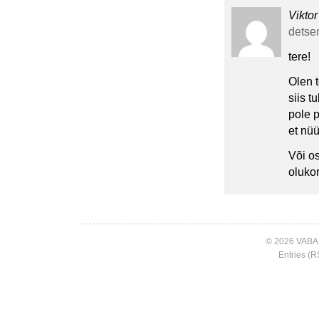
Viktor
detsem
tere!
Olen 
siis t
pole p
et nüü
Või os
olukor
© 2026 VABA
Entries (R