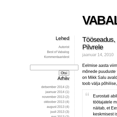
VABA
Lehed
Tööseadus, a
Pilvrele
Autorist
Best of Vabalog
jaanuar 14, 2010
Kommentaaridest
Eelmise aasta viima
Otsi:
mõnede puuduste 
on Mikk Salu ava
Arhiiv
toob välja põhilise
detsember 2014
(2)
jaanuar 2014
(1)
Eurostati abi
november 2013
(2)
töötajatele m
oktoober 2013
(4)
august 2013
(4)
näitab, et Ee
juuli 2013
(3)
keskmisest i
mai 2013
(2)