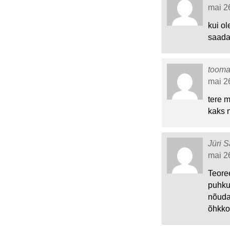
mai 26
kui o
saada
toom
mai 26
tere 
kaks n
Jüri S
mai 26
Teoree
puhkus
nõuda
õhkko