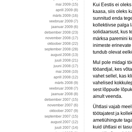
Kui Eestis ei oleks
mai 2009
(15)
aprill 2009
(8)
kaasa, siis oleks k
märts 2009
(16)
sunnitud enda teg
veebruar 2009
(7)
kollektiivse palga 
jaanuar 2009
(6)
solidaarsust, kus 
detsember 2008
(23)
märksa paremini ku
november 2008
(17)
oktoober 2008
(22)
inimeste erinevate
september 2008
(28)
tundub olevat eelk
august 2008
(13)
juuli 2008
(21)
Mul pole midagi tö
juuni 2008
(17)
tööandjal, kes võt
mai 2008
(10)
vahet sellel, kas k
aprill 2008
(12)
vahelised kokkule
märts 2008
(9)
veebruar 2008
(7)
sest lõppude lõpuk
jaanuar 2008
(8)
ainult veenda.
detsember 2007
(15)
november 2007
(6)
Ühtlasi vajab meel
oktoober 2007
(9)
töötajatest ja koll
september 2007
(15)
ametiühingute taga
august 2007
(12)
kuid ühtlasi ei tas
juuli 2007
(14)