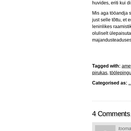
huvides, eriti kui 
Mis aga tööandja s
just selle tõttu, e
leninlikes raamisti
oluliselt ülepaisut
majandusteaduses
Tagged with:
ame
pirukas
,
tööleping
Categorised as:
..
4 Comments
toom