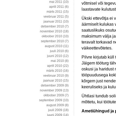
mai 2011
(10)
võtmisel või tegev
aprill 2011
(6)
laastavate kulutus
märts 2011
(15)
veebruar 2011
(5)
Ükski ettevõtja ei 
jaanuar 2011
(10)
äärmiselt kulukas v
detsember 2010
(7)
saatuslikuks osutu
november 2010
(18)
maksimum välja ja 
oktoober 2010
(10)
september 2010
(7)
teravalt torkavad 
august 2010
(11)
väikeettevõtetes.
juuli 2010
(6)
juuni 2010
(12)
Pilvre kirjutab küll
mai 2010
(8)
Jäigem tööturg tä
aprill 2010
(22)
oskusi ja haridust
märts 2010
(16)
tööpuudusega kokk
veebruar 2010
(9)
kõrgem just nendes
jaanuar 2010
(15)
detsember 2009
(9)
keeruliseks ja kul
november 2009
(13)
oktoober 2009
(7)
Ühtlasi tundub soli
september 2009
(10)
mõttetu, kui töötute
august 2009
(8)
juuli 2009
(18)
Ametiühingud ja 
juuni 2009
(14)