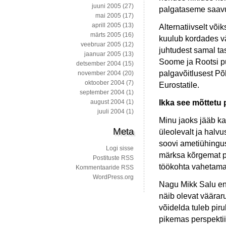
juuni 2005
(27)
palgataseme saavut
mai 2005
(17)
aprill 2005
(13)
Alternatiivselt või
märts 2005
(16)
kuulub kordades v
veebruar 2005
(12)
juhtudest samal tas
jaanuar 2005
(13)
Soome ja Rootsi p
detsember 2004
(15)
palgavõitlusest Põ
november 2004
(20)
oktoober 2004
(7)
Eurostatile.
september 2004
(1)
Ikka see mõttetu 
august 2004
(1)
juuli 2004
(1)
Minu jaoks jääb k
Meta
üleolevalt ja halvu
soovi ametiühinguss
Logi sisse
märksa kõrgemat pa
Postituste RSS
töökohta vahetama
Kommentaaride RSS
WordPress.org
Nagu Mikk Salu end
näib olevat väärar
võidelda tuleb pir
pikemas perspektiiv