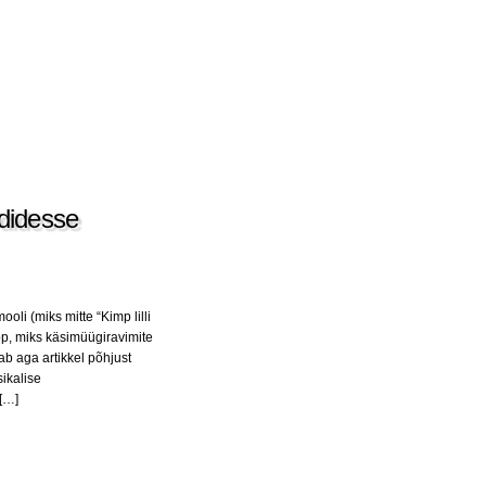
didesse
li (miks mitte “Kimp lilli
pp, miks käsimüügiravimite
b aga artikkel põhjust
sikalise
 […]