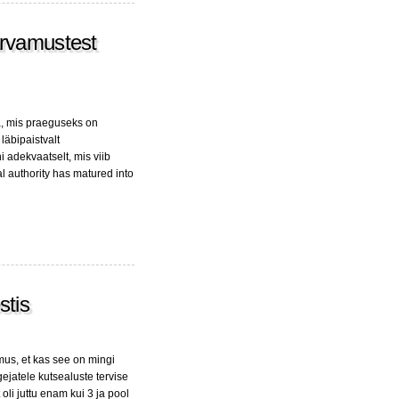
arvamustest
a, mis praeguseks on
läbipaistvalt
 adekvaatselt, mis viib
l authority has matured into
stis
mus, et kas see on mingi
gejatele kutsealuste tervise
li juttu enam kui 3 ja pool