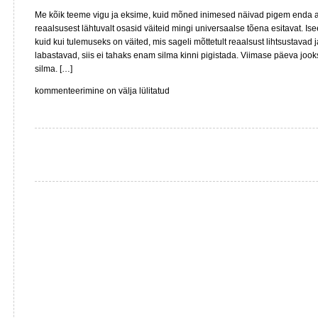
Me kõik teeme vigu ja eksime, kuid mõned inimesed näivad pigem enda 
reaalsusest lähtuvalt osasid väiteid mingi universaalse tõena esitavat. Ise
kuid kui tulemuseks on väited, mis sageli mõttetult reaalsust lihtsustavad ja
labastavad, siis ei tahaks enam silma kinni pigistada. Viimase päeva jooksu
silma. […]
Pseudotõed
kommenteerimine on välja lülitatud
ehk
debati
labastamisest
müraga