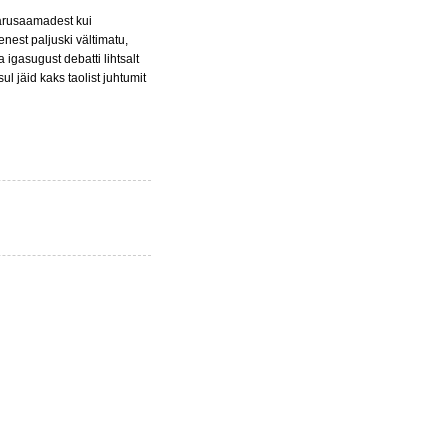
arusaamadest kui
enest paljuski vältimatu,
 igasugust debatti lihtsalt
l jäid kaks taolist juhtumit