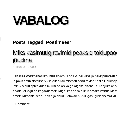
VABALOG
Posts Tagged ‘Postimees’
Miks käsimüügiravimid peaksid toidupoo
jõudma
august 31, 2009
Tänases Postimehes ilmunud arvamusloos Pudel viina ja pakk paratsetamoo
ja pakk antihistamiine”?) selgitab ravimiameti peadirektor Kristin Raudse
jätkuv ainult apteekides müümine on kõige õigem lahendus. Kahjuks anna
arvata, et tegu on karjääriametnikuga, kes on täielikult omaks võtnud klas
ametnikumentaliteedi: riskid ja ohud ületavad ALATI igasuguse võimaliku
1 Comment