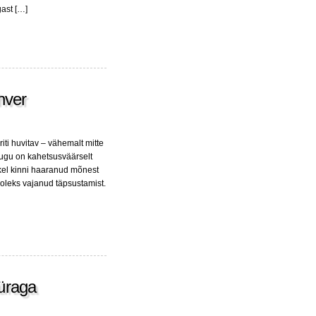
gast […]
hver
eriti huvitav – vähemalt mitte
ugu on kahetsusväärselt
hkel kinni haaranud mõnest
u oleks vajanud täpsustamist.
üraga