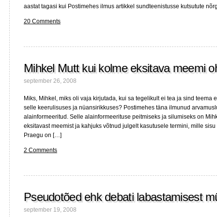
aastat tagasi kui Postimehes ilmus artikkel sundteenistusse kutsutute nõr
20 Comments
Mihkel Mutt kui kolme eksitava meemi o
september 26, 2008
Miks, Mihkel, miks oli vaja kirjutada, kui sa tegelikult ei tea ja sind teema 
selle keerulisuses ja nüansirikkuses? Postimehes täna ilmunud arvamusl
alainformeeritud. Selle alainformeerituse peitmiseks ja silumiseks on Mi
eksitavast meemist ja kahjuks võtnud julgelt kasutusele termini, mille sis
Praegu on […]
2 Comments
Pseudotõed ehk debati labastamisest m
september 19, 2008