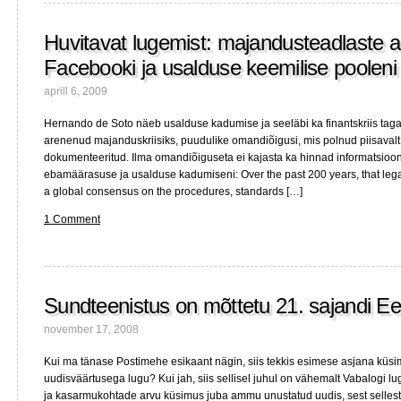
Huvitavat lugemist: majandusteadlaste 
Facebooki ja usalduse keemilise pooleni
aprill 6, 2009
Hernando de Soto näeb usalduse kadumise ja seeläbi ka finantskriis tag
arenenud majanduskriisiks, puudulike omandiõigusi, mis polnud piisavalt 
dokumenteeritud. Ilma omandiõiguseta ei kajasta ka hinnad informatsiooni
ebamäärasuse ja usalduse kadumiseni: Over the past 200 years, that lega
a global consensus on the procedures, standards […]
1 Comment
Sundteenistus on mõttetu 21. sajandi Ee
november 17, 2008
Kui ma tänase Postimehe esikaant nägin, siis tekkis esimese asjana küsi
uudisväärtusega lugu? Kui jah, siis sellisel juhul on vähemalt Vabalogi lu
ja kasarmukohtade arvu küsimus juba ammu unustatud uudis, sest sellest o