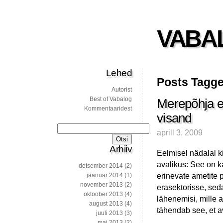
VABA
Lehed
Posts Tagged
Autorist
Best of Vabalog
Merepõhja e
Kommentaaridest
visand
Otsi:
aprill 3, 2009
Arhiiv
Eelmisel nädalal k
avalikus: See on k
detsember 2014
(2)
erinevate ametite p
jaanuar 2014
(1)
november 2013
(2)
erasektorisse, sed
oktoober 2013
(4)
lähenemisi, mille a
august 2013
(4)
tähendab see, et a
juuli 2013
(3)
mai 2013
(2)