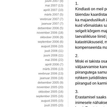
juuni 2007
(9)
1.
mai 2007
(13)
Kindlasti on meil 
aprill 2007
(10)
täiendav kaardistam
märts 2007
(5)
veebruar 2007
(7)
ka majanduslikult 
jaanuar 2007
(7)
kuid võimaldaks sa
detsember 2006
(5)
selgelt kõrgem ma
november 2006
(18)
laevaliikluse liini
oktoober 2006
(9)
katastriüksuseid, 
september 2006
(6)
august 2006
(10)
kompenseerida maj
juuli 2006
(11)
2.
juuni 2006
(11)
mai 2006
(22)
Miski ei takista o
aprill 2006
(7)
väljaarvamise kand
märts 2006
(13)
piirangutega samut
veebruar 2006
(13)
rohkem juriidiliste
jaanuar 2006
(18)
detsember 2005
(9)
piirangud on karmid
november 2005
(20)
3.
oktoober 2005
(16)
september 2005
(16)
Erastamisel saaks 
august 2005
(15)
inimesele nähakse 
juuli 2005
(20)