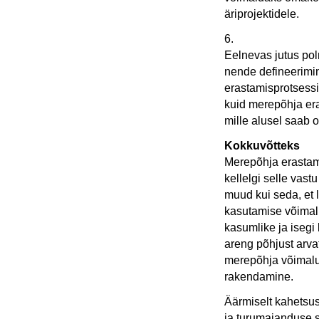
äriprojektidele.
6.
Eelnevas jutus pol
nende defineerimin
erastamisprotsessi
kuid merepõhja era
mille alusel saab 
Kokkuvõtteks
Merepõhja erastam
kellelgi selle vast
muud kui seda, et 
kasutamise võimalus
kasumlike ja isegi 
areng põhjust arva
merepõhja võimalus
rakendamine.
Äärmiselt kahetsus
ja turumajanduse s