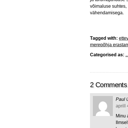
võimaluse suhtes,
vähendamisega.
Tagged with:
ette
merepõhja erasta
Categorised as:
..
2 Comments
Paul
aprill
Minu 
Ilmsel