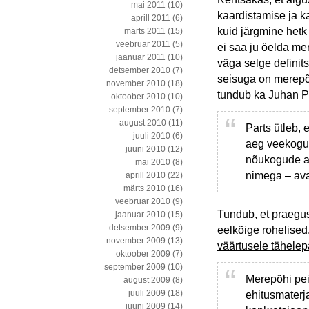
mai 2011
(10)
kaardistamise ja k
aprill 2011
(6)
kuid järgmine hetk 
märts 2011
(15)
veebruar 2011
(5)
ei saa ju öelda mer
jaanuar 2011
(10)
väga selge definit
detsember 2010
(7)
seisuga on merepõ
november 2010
(18)
tundub ka Juhan P
oktoober 2010
(10)
september 2010
(7)
august 2010
(11)
Parts ütleb, 
juuli 2010
(6)
aeg veekogud
juuni 2010
(12)
nõukogude aj
mai 2010
(8)
nimega – ava
aprill 2010
(22)
märts 2010
(16)
veebruar 2010
(9)
Tundub, et praegu
jaanuar 2010
(15)
detsember 2009
(9)
eelkõige rohelised
november 2009
(13)
väärtusele tähelep
oktoober 2009
(7)
september 2009
(10)
Merepõhi pei
august 2009
(8)
juuli 2009
(18)
ehitusmaterja
juuni 2009
(14)