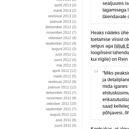
sealjuures i
aprill 2013
(2)
tagamisega l
märts 2013
(2)
täiendavate 
veebruar 2013
(3)
jaanuar 2013
(1)
detsember 2012
(2)
Heaks näiteks ühes
november 2012
(7)
oktoober 2012
(4)
toetamise viisist o
september 2012
(4)
selgus aga
hiljuti
august 2012
(3)
loogilisest lahendu
juuli 2012
(1)
kui riigile) on Rei
juuni 2012
(4)
mai 2012
(3)
aprill 2012
(12)
“Miks peaksi
märts 2012
(5)
ja detailpla
veebruar 2012
(9)
mida iganes
jaanuar 2012
(12)
ehitusküsim
detsember 2011
(7)
november 2011
(9)
erikasutuslo
oktoober 2011
(10)
saad kelleleg
september 2011
(7)
põhjavesi, õ
august 2011
(12)
juuli 2011
(8)
juuni 2011
(5)
Kentsakas, et algus