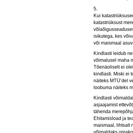
5.
Kui katastriüksuse
katastriüksust mer
võlaõigusseadusest
isikutega, kes võiva
või maismaal asuva
Kindlasti leidub n
võimalusel maha m
Tõenäoliselt ei ol
kindlasti. Miski ei
näiteks MTÜ’del ve
loobuma näiteks m
Kindlasti võimalda
asjaajamist ettevõ
tähenda merepõhja 
Ehitamisload ja te
maismaal, lihtsalt
võimaldaks omakord