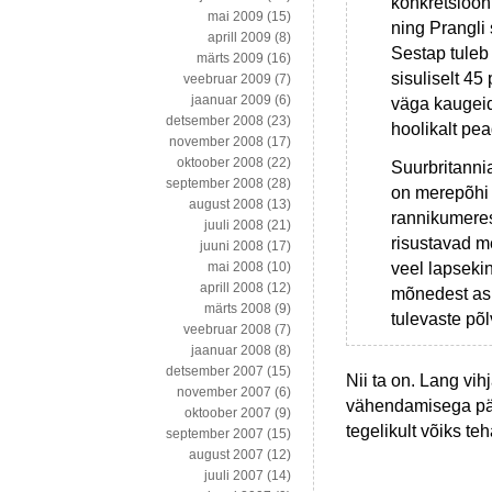
konkretsiooni
mai 2009
(15)
ning Prangli 
aprill 2009
(8)
Sestap tuleb
märts 2009
(16)
sisuliselt 45
veebruar 2009
(7)
jaanuar 2009
(6)
väga kaugei
detsember 2008
(23)
hoolikalt pea
november 2008
(17)
oktoober 2008
(22)
Suurbritanni
september 2008
(28)
on merepõhi t
august 2008
(13)
rannikumeres
juuli 2008
(21)
risustavad m
juuni 2008
(17)
veel lapseki
mai 2008
(10)
aprill 2008
(12)
mõnedest asp
märts 2008
(9)
tulevaste põ
veebruar 2008
(7)
jaanuar 2008
(8)
detsember 2007
(15)
Nii ta on. Lang vih
november 2007
(6)
vähendamisega pärs
oktoober 2007
(9)
tegelikult võiks t
september 2007
(15)
august 2007
(12)
juuli 2007
(14)