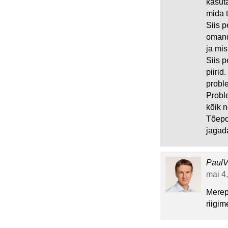
kasuta
mida t
Siis 
omandi
ja mi
Siis p
piirid
probl
Probl
kõik 
Tõepo
jagad
Paul
mai 4,
Merep
riigim