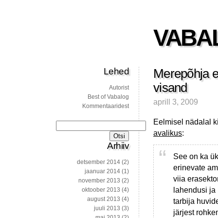
VABA
Lehed
Merepõhja e
visand
Autorist
Best of Vabalog
aprill 3, 2009
Kommentaaridest
Eelmisel nädalal k
Otsi:
avalikus
:
Arhiiv
See on ka ük
detsember 2014
(2)
erinevate ame
jaanuar 2014
(1)
viia erasekt
november 2013
(2)
lahendusi ja
oktoober 2013
(4)
august 2013
(4)
tarbija huvid
juuli 2013
(3)
järjest rohk
mai 2013
(2)