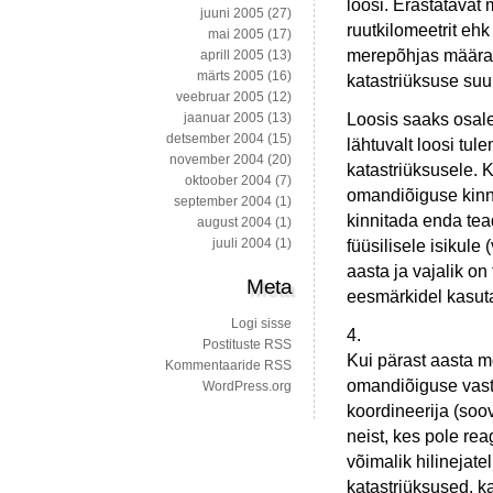
loosi. Erastatavat 
juuni 2005
(27)
ruutkilomeetrit ehk
mai 2005
(17)
merepõhjas määrat
aprill 2005
(13)
märts 2005
(16)
katastriüksuse suu
veebruar 2005
(12)
Loosis saaks osaled
jaanuar 2005
(13)
detsember 2004
(15)
lähtuvalt loosi tu
november 2004
(20)
katastriüksusele. Ku
oktoober 2004
(7)
omandiõiguse kinni
september 2004
(1)
kinnitada enda tead
august 2004
(1)
juuli 2004
(1)
füüsilisele isikule
aasta ja vajalik o
Meta
eesmärkidel kasut
Logi sisse
4.
Postituste RSS
Kui pärast aasta m
Kommentaaride RSS
omandiõiguse vastu
WordPress.org
koordineerija (soov
neist, kes pole rea
võimalik hilinejat
katastriüksused, k