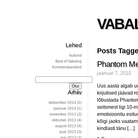
VABA
Lehed
Posts Tagge
Autorist
Best of Vabalog
Phantom Men
Kommentaaridest
jaanuar 7, 2010
Otsi:
Uus aasta algab u
Arhiiv
kirjutised jäävad
lõbustada Phantom
detsember 2014
(2)
seitsmest ligi 10-m
jaanuar 2014
(1)
emotsioonitu esitus
november 2013
(2)
oktoober 2013
(4)
kõigi jaoks vaatam
august 2013
(4)
kindlasti tänu […]
juuli 2013
(3)
mai 2013
(2)