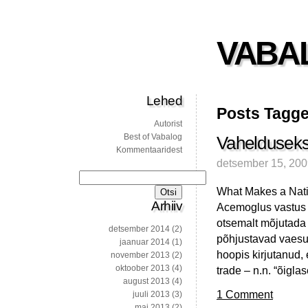
VABA
Lehed
Posts Tagged
Autorist
Best of Vabalog
Vahelduseks 
Kommentaaridest
detsember 15, 20
Otsi:
What Makes a Nati
Arhiiv
Acemoglus vastus o
otsemalt mõjutada v
detsember 2014
(2)
põhjustavad vaesus
jaanuar 2014
(1)
hoopis kirjutanud, e
november 2013
(2)
oktoober 2013
(4)
trade – n.n. “õigl
august 2013
(4)
1 Comment
juuli 2013
(3)
mai 2013
(2)