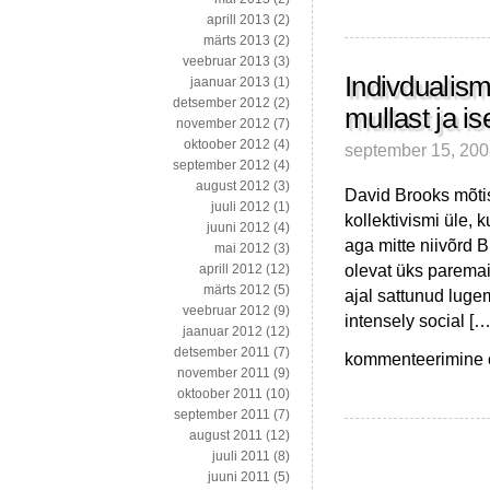
aprill 2013
(2)
märts 2013
(2)
veebruar 2013
(3)
Indivdualismi
jaanuar 2013
(1)
detsember 2012
(2)
mullast ja is
november 2012
(7)
oktoober 2012
(4)
september 15, 20
september 2012
(4)
august 2012
(3)
David Brooks mõtis
juuli 2012
(1)
kollektivismi üle, 
juuni 2012
(4)
aga mitte niivõrd B
mai 2012
(3)
olevat üks paremai
aprill 2012
(12)
märts 2012
(5)
ajal sattunud lugem
veebruar 2012
(9)
intensely social […
jaanuar 2012
(12)
detsember 2011
(7)
Indivdualismist,
kommenteerimine on
november 2011
(9)
televisioonist,
oktoober 2011
(10)
eratuletõrjujatest,
september 2011
(7)
mullast
august 2011
(12)
ja
juuli 2011
(8)
isegi
juuni 2011
(5)
moekatest