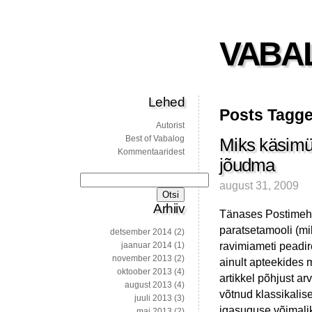
VABA
Lehed
Posts Tagge
Autorist
Best of Vabalog
Miks käsimü
Kommentaaridest
jõudma
Otsi:
august 31, 2009
Arhiiv
Tänases Postimehe
paratsetamooli (mik
detsember 2014
(2)
ravimiameti peadir
jaanuar 2014
(1)
november 2013
(2)
ainult apteekides
oktoober 2013
(4)
artikkel põhjust ar
august 2013
(4)
võtnud klassikalis
juuli 2013
(3)
igasuguse võimali
mai 2013
(2)