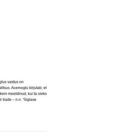
lus vastus on
litsus. Acemoglu kirjutab, et
hkem meeldinud, kui ta oleks
ir trade – n.n. “õiglase