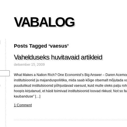
VABALOG
Posts Tagged ‘vaesus’
Vahelduseks huvitavaid artikleid
detsember 15, 2009
What Makes a Nation Rich? One Economist’s Big Answer – Daren Acemog
institutsioonid ja majanduspoliitika, mida saab kõige otsemalt mõjutada va
puudulikud institutsioonid põhjustavad vaesust, kuid mulle oleks palju ro
hoopis kirjutanud, et hästi toimivad institutsioonid loovad rikkust. Not so fa
kaubanduse” […]
1 Comment